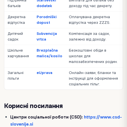
Підтримка
Starševski
Виплата для батьків без
батьків
dodatek
доходу під час декрету.
Декретна
Porodniški
Оплачувана декретна
відпустка
dopust
відпустка через ZZZS.
Дитячий
Subvencija
Компенсація за садок,
садок
vrtca
залежно від доходу.
Шкільне
Brezplačna
Безкоштовні обіди в
харчування
malica/kosilo
школах для
малозабезпечених родин.
Загальні
eUprava
Онлайн-заяви, бланки та
пільги
інструкції для оформлення
соціальних пільг.
Корисні посилання
Центри соціальної роботи (CSD):
https://www.csd-
slovenije.si