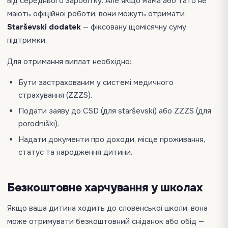
від середнього заробітку. Але якщо мама або тато не
мають офіційної роботи, вони можуть отримати
Starševski dodatek
— фіксовану щомісячну суму
підтримки.
Для отримання виплат необхідно:
Бути застрахованим у системі медичного
страхування (ZZZS).
Подати заяву до CSD (для starševski) або ZZZS (для
porodniški).
Надати документи про доходи, місце проживання,
статус та народження дитини.
Безкоштовне харчування у школах
Якщо ваша дитина ходить до словенської школи, вона
може отримувати безкоштовний сніданок або обід —