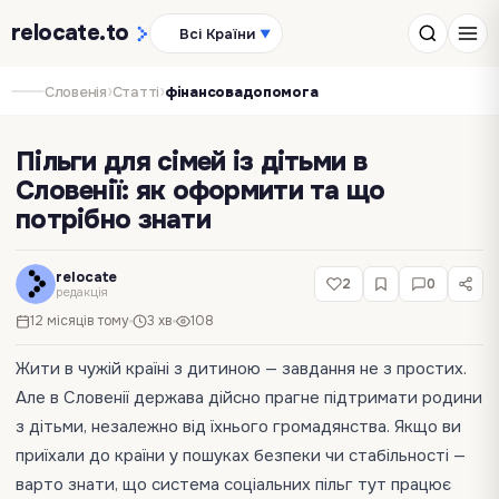
relocate
.to
Всі Країни
▼
›
›
Словенія
Статті
фінансовадопомога
Пільги для сімей із дітьми в
Словенії: як оформити та що
потрібно знати
relocate
2
0
редакція
12 місяців тому
3 хв
108
Жити в чужій країні з дитиною — завдання не з простих.
Але в Словенії держава дійсно прагне підтримати родини
з дітьми, незалежно від їхнього громадянства. Якщо ви
приїхали до країни у пошуках безпеки чи стабільності —
варто знати, що система соціальних пільг тут працює