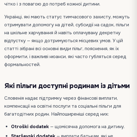
чітко і з повагою до потреб кожної дитини.
Українці, які мають статус тимчасового захисту, можуть
отримувати допомогу на дітей, субсидії на садок, пільги
на шкільне харчування й навіть оплачувану декретну
відпустку — якщо дотримуються місцевих умов. У цій
статті зібрані всі основні види пільг, пояснення, як їх
оформити, і важливі нюанси, які часто губляться серед
формальностей.
Які пільги доступні родинам із дітьми
Словенія надає підтримку через фінансові виплати,
компенсації на освітні послуги та соціальні пільги для
багатодітних родин. Найпоширеніші серед них:
Otroški dodatek
— щомісячна допомога на дитину.
Starševski dodatek
— виплати батькам, які не