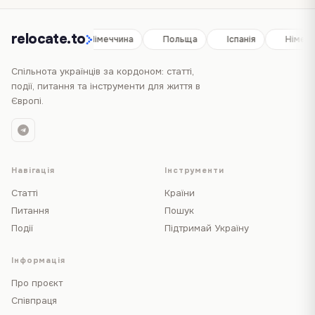
relocate.to
Іспанія
Німеччина
Польща
Іспанія
Німечч
Спільнота українців за кордоном: статті,
події, питання та інструменти для життя в
Європі.
Навігація
Інструменти
Статті
Країни
Питання
Пошук
Події
Підтримай Україну
Інформація
Про проєкт
Співпраця