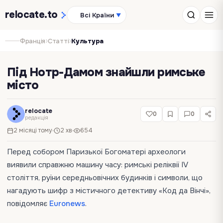
relocate
.to
Всі Країни
▼
›
›
Франція
Статті
Культура
Під Нотр-Дамом знайшли римське
місто
relocate
0
0
редакція
2 місяці тому
2 хв
654
Перед собором Паризької Богоматері археологи
виявили справжню машину часу: римські реліквії IV
століття, руїни середньовічних будинків і символи, що
нагадують шифр з містичного детективу «Код да Вінчі»,
повідомляє
Euronews
.