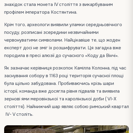
знахідок стала монета IV століття з викарбуваним
профілем імператора Костянтина.
Крім того, археологи виявили уламки середньовічного
посуду, розписані зсередини незвичайними
червонуватими символами. Найцікавіше те, що жоден
експерт досі не зміг їх розшифрувати. Ця загадка вже
породила в пресі алюзії до сучасного «Коду да Вінчі».
Як зазначає керівниця розкопок Камілла Колонна, під час
заснування собору в 1163 році територія сучасної площі
була щільно забудована. Пробиваючись крізь шари
історії, команда вже досягла рівня підвалів та виявила
зернові ями меровінзької та каролінзької доби ( VІ-Х
століття). Найнижчий шар являє собою римський квартал
IV- V століть.