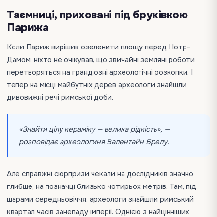
Таємниці, приховані під бруківкою
Парижа
Коли Париж вирішив озеленити площу перед Нотр-
Дамом, ніхто не очікував, що звичайні земляні роботи
перетворяться на грандіозні археологічні розкопки. І
тепер на місці майбутніх дерев археологи знайшли
дивовижні речі римської доби.
«Знайти цілу кераміку — велика рідкість», —
розповідає археологиня Валентайн Брелу.
Але справжні сюрпризи чекали на дослідників значно
глибше, на позначці близько чотирьох метрів. Там, під
шарами середньовіччя, археологи знайшли римський
квартал часів занепаду імперії. Однією з найцінніших