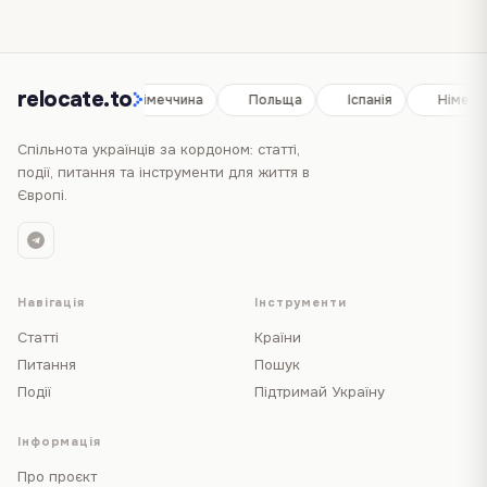
relocate.to
Іспанія
Німеччина
Польща
Іспанія
Німечч
Спільнота українців за кордоном: статті,
події, питання та інструменти для життя в
Європі.
Навігація
Інструменти
Статті
Країни
Питання
Пошук
Події
Підтримай Україну
Інформація
Про проєкт