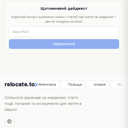
Щотижневий дайджест
Короткий випуск важливих новин і статей про життя за кордоном —
раз на тиждень на email
підписатися
relocate.to
Іспанія
Німеччина
Польща
Іспанія
Німеч
Спільнота українців за кордоном: статті,
події, питання та інструменти для життя в
Європі.