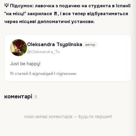
💡 Підсумок: лавочка з подачею на студента в Іспанії
"на місці" закрилася 🚪, і все тепер відбуватиметься
через місцеві дипломатичні установи.
Oleksandra Tsyplinska
автор
@Oleksandra_Ts
Just be happy!
15 статей
3 відповідей
1 підписник
коментарі
0
поки немає коментарів — будьте першим!