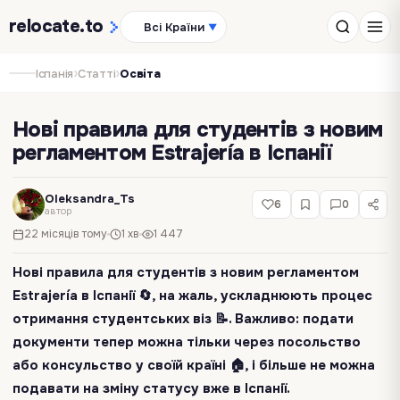
relocate
.to
Всі Країни
▼
›
›
Іспанія
Статті
Освіта
Нові правила для студентів з новим
регламентом Estrajería в Іспанії
Oleksandra_Ts
6
0
автор
22 місяців тому
1 хв
1 447
Нові правила для студентів з новим регламентом
Estrajería в Іспанії 🔄, на жаль, ускладнюють процес
отримання студентських віз 📝. Важливо: подати
документи тепер можна тільки через посольство
або консульство у своїй країні 🏠, і більше не можна
подавати на зміну статусу вже в Іспанії.