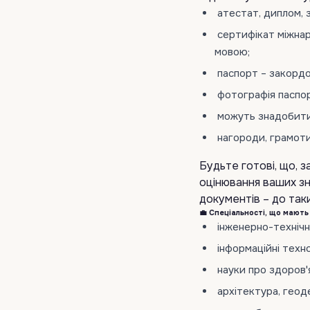
атестат, диплом, 
сертифікат міжнар
мовою;
паспорт – закордо
фотографія паспо
можуть знадобитис
нагороди, грамоти
Будьте готові, що, 
оцінювання ваших зн
документів – до таки
💼 Спеціальності, що мають 
інженерно-технічн
інформаційні технол
науки про здоров'
архітектура, геоде