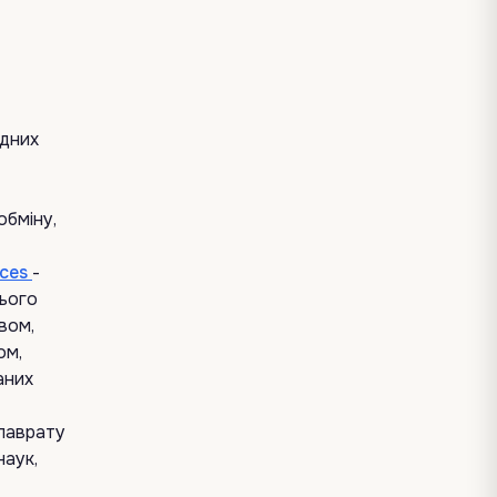
адних
обміну,
nces
-
нього
вом,
ом,
аних
лаврату
наук,