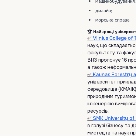
машинобудування;
дизайн;
морська справа.
🏆 Найкращі університ
✅
Vilnius College of
наук, що складаєтьс
факультету та факул
ВНЗ пропонує 16 про
а також неформальні 
✅
Kaunas Forestry a
університет приклад
середовища (KMAIK) б
природним туризмом
інженерією вимірюва
ресурсів.
✅
SMK University of
в галузі бізнесу та
мистецтв та наук пр