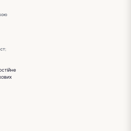
ькою
ст;
остійне
кових