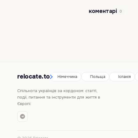
коментарі
0
relocate.to
Іспанія
Німеччина
Польща
Іспанія
Спільнота українців за кордоном: статті,
події, питання та інструменти для життя в
Європі.