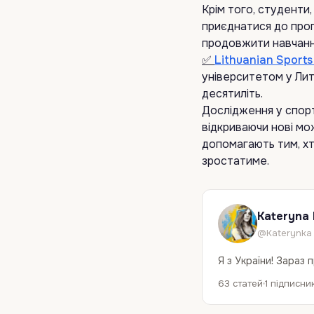
Крім того, студенти
приєднатися до прогр
продовжити навчання
✅
Lithuanian Sports
університетом у Литв
десятиліть.
Дослідження у спорт
відкриваючи нові мо
допомагають тим, хт
зростатиме.
Kateryna
@Katerynka
Я з України! Зараз 
63 статей
1 підписни