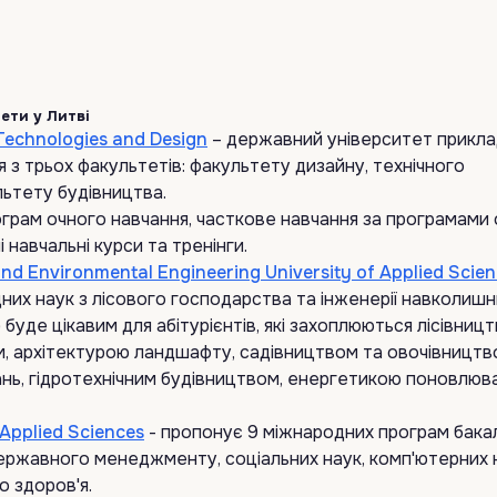
ети у Литві
 Technologies and Design
– державний університет прикл
я з трьох факультетів: факультету дизайну, технічного
ьтету будівництва.
грам очного навчання, часткове навчання за програмами 
навчальні курси та тренінги.
nd Environmental Engineering University of Applied Scie
них наук з лісового господарства та інженерії навколиш
уде цікавим для абітурієнтів, які захоплюються лісівницт
, архітектурою ландшафту, садівництвом та овочівництв
нь, гідротехнічним будівництвом, енергетикою поновлюв
 Applied Sciences
- пропонує 9 міжнародних програм бака
 державного менеджменту, соціальних наук, комп'ютерних 
о здоров'я.