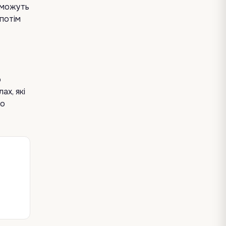
, можуть
 потім
о
ах, які
но