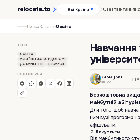
relocate
.to
Статті
Питання
По
Всі Країни
▼
›
›
Литва
Статті
Освіта
Навчання 
ТЕГИ
ОСВІТА
університ
УКРАЇНЦІ ЗА КОРДОНОМ
ДОКУМЕНТИ
РЕСУРСИ
ПОДІЛИТИСЯ
Katerynka
38
автор
Безкоштовна вища о
майбутній абітуріє
Для того, щоб навчат
ним вузі програма н
афішувати.
📁 Документи
Від майбутнього сту