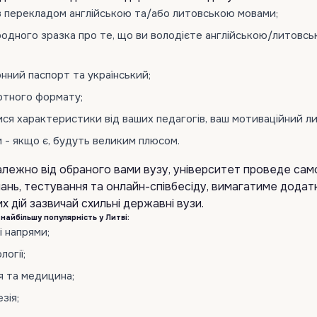
з перекладом англійською та/або литовською мовами;
одного зразка про те, що ви володієте англійською/литовс
нний паспорт та український;
ртного формату;
я характеристики від ваших педагогів, ваш мотиваційний ли
 - якщо є, будуть великим плюсом.
залежно від обраного вами вузу, університет проведе сам
ань, тестування та онлайн-співбесіду, вимагатиме додат
х дій зазвичай схильні державні вузи.
найбільшу популярність у Литві:
і напрями;
огії;
я та медицина;
зія;