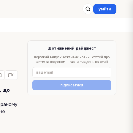
увійти
Щотижневий дайджест
Короткий випуск важливих новин і статей про
життя за кордоном — раз на тиждень на email
0
підписатися
, що
обраному
 не