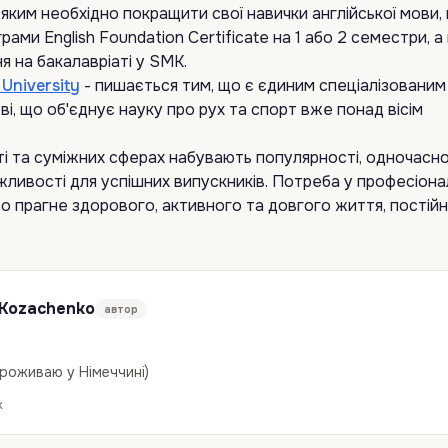
, яким необхідно покращити свої навички англійської мови
ами English Foundation Certificate на 1 або 2 семестри, а
 на бакалавріаті у SMK.
 University
- пишається тим, що є єдиним спеціалізованим
і, що об'єднує науку про рух та спорт вже понад вісім
і та суміжних сферах набувають популярності, одночасн
жливості для успішних випускників. Потреба у професіонал
о прагне здорового, активного та довгого життя, постій
 Kozachenko
автор
проживаю у Німеччині)
к