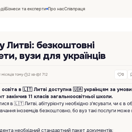
дії
Бізнеси та експерти
Про нас
Співпраця
у Литві: безкоштовні
ети, вузи для українців
 місяців тому
2 хв
1 712
0
світа в 🇱🇹 Литві доступна 🇺🇦 українцям за умови
нт закінчив 11 класів загальноосвітньої школи.
ися в 🇱🇹 Литві, абітурієнту необхідно з'ясувати, чи є в 
авчання іноземців безкоштовно, бо вуз такі послуги може
дента необхідний стандартний пакет документів: