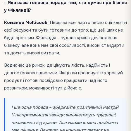
– Яка ваша головна порада тим, хто думає про бізнес
у Фінляндії?
Команда Multicook:
Перш за все, варто чесно оцінювати
свої ресурси та бути готовими до того, що цей шлях не
буде простим. Фінляндія – чудова країна для ведення
бізнесу, але вона має свої особливості, високі стандарти
та досить високі витрати.
Водночас це ринок, де цінують якість, надійність і
довгострокові відносини. Якщо ви пропонуєте хороший
продукт і готові послідовно працювати над його
розвитком, можливості тут дійсно є.
І ще одна порада – зберігайте позитивний настрій.
У підприємництві завжди виникатимуть труднощі,
незалежно від країни. Але майже кожна проблема
має рішення. Важливо не концентруватися на