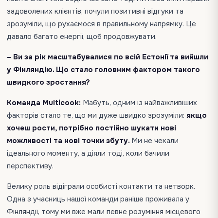
задоволених клієнтів, почули позитивні відгуки та
зрозуміли, що рухаємося в правильному напрямку. Це
давало багато енергії, щоб продовжувати.
– Ви за рік масштабувалися по всій Естонії та вийшли
у Фінляндію. Що стало головним фактором такого
швидкого зростання?
Команда Multicook:
Мабуть, одним із найважливіших
факторів стало те, що ми дуже швидко зрозуміли:
якщо
хочеш рости, потрібно постійно шукати нові
можливості та нові точки збуту.
Ми не чекали
ідеального моменту, а діяли тоді, коли бачили
перспективу.
Велику роль відіграли особисті контакти та нетворк.
Одна з учасниць нашої команди раніше проживала у
Фінляндії, тому ми вже мали певне розуміння місцевого