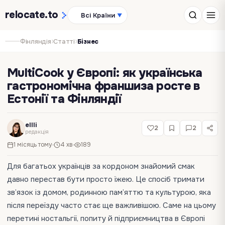
relocate
.to
Всі Країни
▼
›
›
Фінляндія
Статті
Бізнес
MultiCook у Європі: як українська
гастрономічна франшиза росте в
Естонії та Фінляндії
ellli
2
2
редакція
1 місяць тому
4 хв
189
Для багатьох українців за кордоном знайомий смак
давно перестав бути просто їжею. Це спосіб тримати
зв’язок із домом, родинною пам’яттю та культурою, яка
після переїзду часто стає ще важливішою. Саме на цьому
перетині ностальгії, попиту й підприємництва в Європі