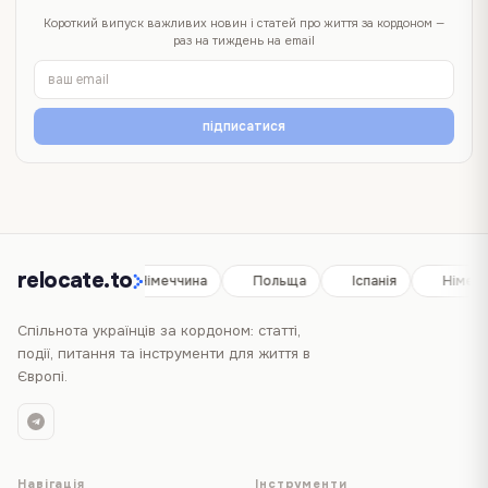
Короткий випуск важливих новин і статей про життя за кордоном —
раз на тиждень на email
підписатися
relocate.to
Іспанія
Німеччина
Польща
Іспанія
Німечч
Спільнота українців за кордоном: статті,
події, питання та інструменти для життя в
Європі.
Навігація
Інструменти