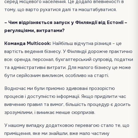
серед місцевого населення. Це додало впевненості в
тому, що варто рухатися далі та масштабуватися.
– Чим відрізняється запуск у Фінляндії від Естонії –
регуляціями, витратами?
Команда Multicook:
Найбільш відчутна різниця – це
вартість ведення бізнесу. У Фінляндії дорожче практично
все: оренда, персонал, бухгалтерський супровід, податки
та адміністративні витрати. Для малого бізнесу це може
бути серйозним викликом, особливо на старті.
Водночас ми були приємно здивовані прозорістю
процесів і доступністю інформації. Якщо приділити час
вивченню правил та вимог, більшість процедур є досить
зрозумілими, і виникає менше сюрпризів.
У нашому випадку додатковою перевагою стало те, що
приміщення, яке ми знайшли, вже мало частину