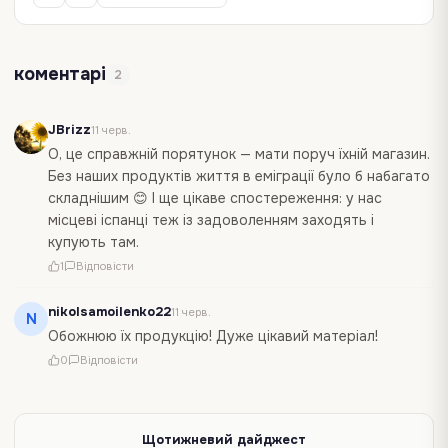
коментарі
2
JBrizz
11 черв.
О, це справжній порятунок — мати поруч їхній магазин.
Без наших продуктів життя в еміграції було б набагато
складнішим 😊 І ще цікаве спостереження: у нас
місцеві іспанці теж із задоволенням заходять і
купують там.
1
Відповісти
nikolsamoilenko22
11 черв.
N
Обожнюю їх продукцію! Дуже цікавий матеріал!
0
Відповісти
Щотижневий дайджест