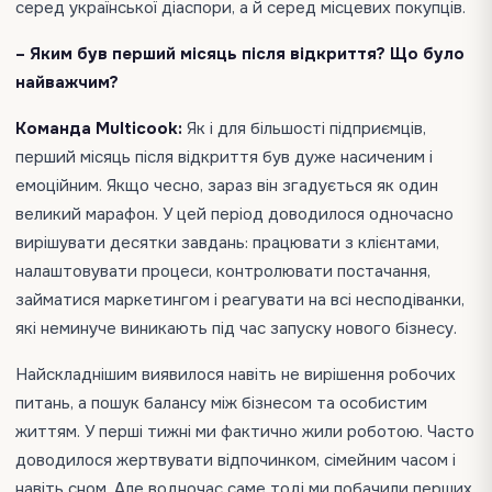
серед української діаспори, а й серед місцевих покупців.
– Яким був перший місяць після відкриття? Що було
найважчим?
Команда Multicook:
Як і для більшості підприємців,
перший місяць після відкриття був дуже насиченим і
емоційним. Якщо чесно, зараз він згадується як один
великий марафон. У цей період доводилося одночасно
вирішувати десятки завдань: працювати з клієнтами,
налаштовувати процеси, контролювати постачання,
займатися маркетингом і реагувати на всі несподіванки,
які неминуче виникають під час запуску нового бізнесу.
Найскладнішим виявилося навіть не вирішення робочих
питань, а пошук балансу між бізнесом та особистим
життям. У перші тижні ми фактично жили роботою. Часто
доводилося жертвувати відпочинком, сімейним часом і
навіть сном. Але водночас саме тоді ми побачили перших