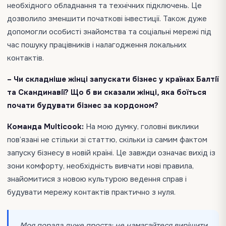
необхідного обладнання та технічних підключень. Це
дозволило зменшити початкові інвестиції. Також дуже
допомогли особисті знайомства та соціальні мережі під
час пошуку працівників і налагодження локальних
контактів.
– Чи складніше жінці запускати бізнес у країнах Балтії
та Скандинавії? Що б ви сказали жінці, яка боїться
почати будувати бізнес за кордоном?
Команда Multicook:
На мою думку, головні виклики
пов’язані не стільки зі статтю, скільки із самим фактом
запуску бізнесу в новій країні. Це завжди означає вихід із
зони комфорту, необхідність вивчати нові правила,
знайомитися з новою культурою ведення справ і
будувати мережу контактів практично з нуля.
Моя порада дуже проста: не намагайтеся вирішити