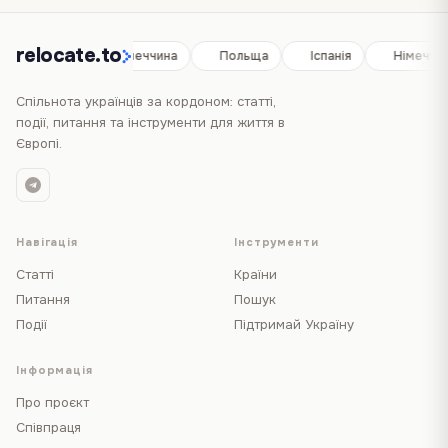
relocate.to
Іспанія
Німеччина
Польща
Іспанія
Німеччи
Спільнота українців за кордоном: статті,
події, питання та інструменти для життя в
Європі.
Навігація
Інструменти
Статті
Країни
Питання
Пошук
Події
Підтримай Україну
Інформація
Про проєкт
Співпраця