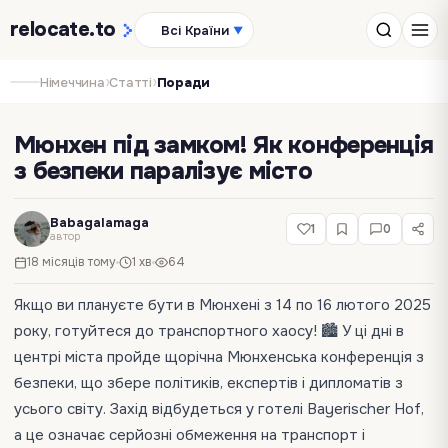
relocate
.to
Всі Країни
▼
›
›
Німеччина
Статті
Поради
Мюнхен під замком! Як конференція
з безпеки паралізує місто
Babagalamaga
1
0
автор
18 місяців тому
1 хв
64
Якщо ви плануєте бути в Мюнхені з 14 по 16 лютого 2025
року, готуйтеся до транспортного хаосу! 🏙️ У ці дні в
центрі міста пройде щорічна Мюнхенська конференція з
безпеки, що збере політиків, експертів і дипломатів з
усього світу. Захід відбудеться у готелі Bayerischer Hof,
а це означає серйозні обмеження на транспорт і