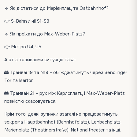
🔹 Як дістатися до Марієнплац та Ostbahnhof?
👉 S-Bahn лінії S1-S8
🔹 Як проїхати до Max-Weber-Platz?
👉 Метро U4, U5
А от з трамваями ситуація така:
🚋 Трамваї 19 та N19 – об'їжджатимуть через Sendlinger
Tor та Isartor.
🚋 Трамвай 21 – рух між Карлсплатц і Max-Weber-Platz
повністю скасовується.
Крім того, деякі зупинки взагалі не працюватимуть,
зокрема Hauptbahnhof (Bahnhofplatz), Lenbachplatz,
Marienplatz (Theatinerstraße), Nationaltheater та інші.