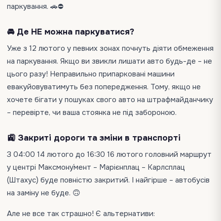
паркування. 🚗⛔
🚘 Де НЕ можна паркуватися?
Уже з 12 лютого у певних зонах почнуть діяти обмеження
на паркування. Якщо ви звикли лишати авто будь-де – не
цього разу! Неправильно припарковані машини
евакуйовуватимуть без попередження. Тому, якщо не
хочете бігати у пошуках свого авто на штрафмайданчику
– перевірте, чи ваша стоянка не під забороною.
🚉 Закриті дороги та зміни в транспорті
З 04:00 14 лютого до 16:30 16 лютого головний маршрут
у центрі Максмону́мент – Марієнплац – Карлсплац
(Штахус) буде повністю закритий. І найгірше – автобусів
на заміну не буде. 🙃
Але не все так страшно! Є альтернативи: