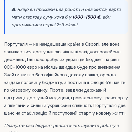
⚠️ Якщо ви приїхали без роботи й без житла, варто
мати стартову суму хоча б у
1000–1500 €
, аби
протриматися перші 2–3 місяці.
Португалія — не найдешевша країна в Європі, але вона
залишається доступнішою, ніж інші західноєвропейські
держави. Для новоприбулих українців бюджет на рівні
800–1000 євро на місяць швидше буде про виживання.
Знайти житло без офіційного доходу важко, оренда
«з’їдає» половину бюджету, а постійна інфляція б’є навіть
по базовому кошику. Проте, завдяки державній
підтримці, доступній медицині, громадському транспорту
з пільгами й сильній українській спільноті, Португалія дає
шанс на стабілізацію й поступовий старт у новому житті.
Плануйте свій бюджет реалістично, шукайте роботу з