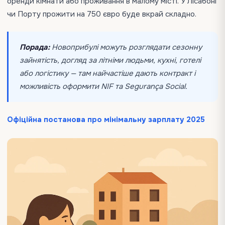
оренди кімнати або проживання в малому місті. У Лісабоні
чи Порту прожити на 750 євро буде вкрай складно.
Порада:
Новоприбулі можуть розглядати сезонну
зайнятість, догляд за літніми людьми, кухні, готелі
або логістику — там найчастіше дають контракт і
можливість оформити NIF та Segurança Social.
Офіційна постанова про мінімальну зарплату 2025