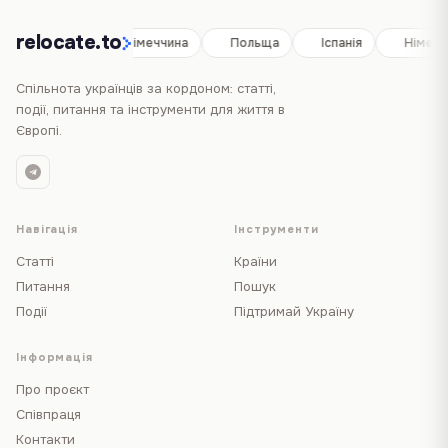
relocate.to
Іспанія
Німеччина
Польща
Іспанія
Німечч
Спільнота українців за кордоном: статті,
події, питання та інструменти для життя в
Європі.
Навігація
Інструменти
Статті
Країни
Питання
Пошук
Події
Підтримай Україну
Інформація
Про проєкт
Співпраця
Контакти