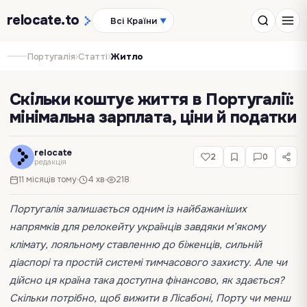
relocate
.to
Всі Країни
▼
›
›
Португалія
Статті
Житло
Скільки коштує життя в Португалії:
мінімальна зарплата, ціни й податки
relocate
2
0
редакція
11 місяців тому
4 хв
218
Португалія залишається одним із найбажаніших
напрямків для релокейту українців завдяки м’якому
клімату, лояльному ставленню до біженців, сильній
діаспорі та простій системі тимчасового захисту. Але чи
дійсно ця країна така доступна фінансово, як здається?
Скільки потрібно, щоб вижити в Лісабоні, Порту чи менш