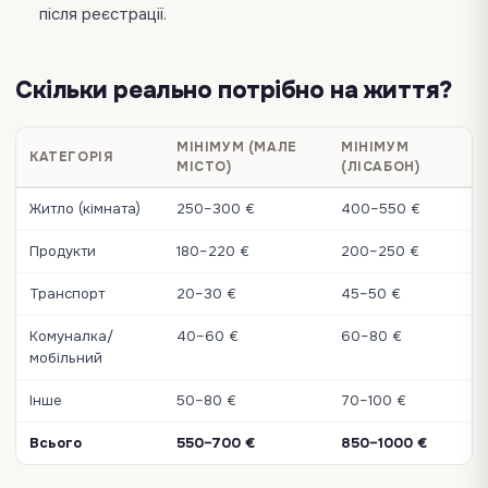
після реєстрації.
Скільки реально потрібно на життя?
МІНІМУМ (МАЛЕ
МІНІМУМ
КАТЕГОРІЯ
МІСТО)
(ЛІСАБОН)
Житло (кімната)
250–300 €
400–550 €
Продукти
180–220 €
200–250 €
Транспорт
20–30 €
45–50 €
Комуналка/
40–60 €
60–80 €
мобільний
Інше
50–80 €
70–100 €
Всього
550–700 €
850–1000 €