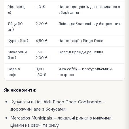
Молоко (1
1,10 €
Часто продають довготривалого
л)
зберігання
Яйця (10
2,20 €
Якість добра навіть у бюджетних
шт)
Курка (1 кг)
4,50 €
Часто акції в Pingo Doce
Макарони
1,50–
Власні бренди дешевші
(1 кг)
2,00 €
Кава в
0,80–
«Um café» — португальський
кафе
1,30 €
еспресо
Як економити:
Купувати в Lidl, Aldi, Pingo Doce. Continente —
дорожчий, але з бонусами.
Mercados Municipais — локальні ринки з нижчими
цінами на овочі та рибу.