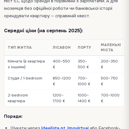
міст ЄС щодо оренди в порівнянні з зарплатами. А для
іноземців без офіційної роботи чи банківської історії
орендувати квартиру — справжній квест.
Середні ціни (на серпень 2025):
МАЛЕНЬКІ
ТИП ЖИТЛА
ЛІСАБОН
ПОРТУ
МІСТА
Кімната (в квартира
400–550
350–
200–350
з іншими)
€
500 €
€
Студія / 1-bedroom
850–1200
700–
500–750
€
1000 €
€
2-bedroom
1200–
1000–
700–1000
квартира
1700 €
1400 €
€
Поради:
Шукати через
Idealista.pt
,
Imovirtua
l або Facebook-