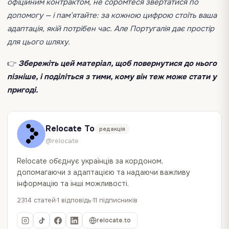
офіційним контрактом, не соромтеся звертатися по
допомогу — і пам’ятайте: за кожною цифрою стоїть ваша
адаптація, якій потрібен час. Але Португалія дає простір
для цього шляху.
👉
Збережіть цей матеріал, щоб повернутися до нього
пізніше, і поділіться з тими, кому він теж може стати у
пригоді.
Relocate To
редакція
@relocate
Relocate об`єднує українців за кордоном,
допомагаючи з адаптацією та надаючи важливу
інформацію та інші можливості.
2314 статей
1 відповідь
11 підписників
relocate.to