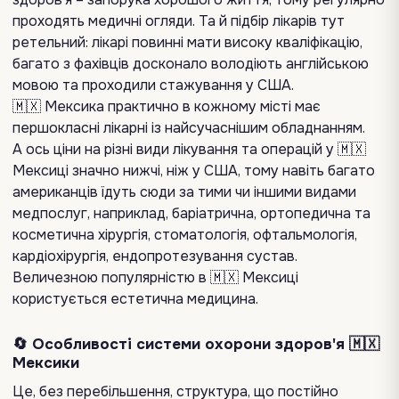
проходять медичні огляди. Та й підбір лікарів тут
ретельний: лікарі повинні мати високу кваліфікацію,
багато з фахівців досконало володіють англійською
мовою та проходили стажування у США.
🇲🇽 Мексика практично в кожному місті має
першокласні лікарні із найсучаснішим обладнанням.
А ось ціни на різні види лікування та операцій у 🇲🇽
Мексиці значно нижчі, ніж у США, тому навіть багато
американців їдуть сюди за тими чи іншими видами
медпослуг, наприклад, баріатрична, ортопедична та
косметична хірургія, стоматологія, офтальмологія,
кардіохірургія, ендопротезування сустав.
Величезною популярністю в 🇲🇽 Мексиці
користується естетична медицина.
🔄 Особливості системи охорони здоров'я 🇲🇽
Мексики
Це, без перебільшення, структура, що постійно