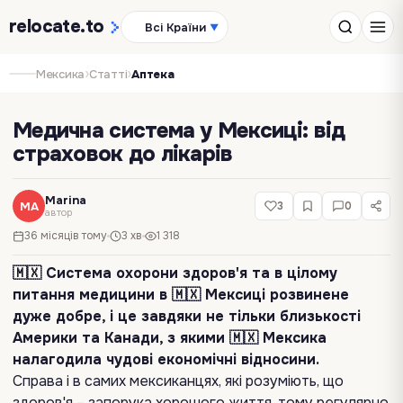
relocate
.to
Всі Країни
▼
›
›
Мексика
Статті
Аптека
Медична система у Мексиці: від
страховок до лікарів
Marina
MA
3
0
автор
36 місяців тому
3 хв
1 318
🇲🇽 Система охорони здоров'я та в цілому
питання медицини в 🇲🇽 Мексиці розвинене
дуже добре, і це завдяки не тільки близькості
Америки та Канади, з якими 🇲🇽 Мексика
налагодила чудові економічні відносини.
Справа і в самих мексиканцях, які розуміють, що
здоров'я – запорука хорошого життя, тому регулярно