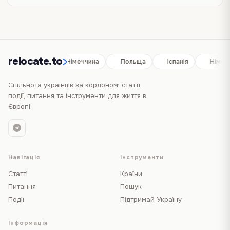
relocate.to
Іспанія
Німеччина
Польща
Іспанія
Німеч
Спільнота українців за кордоном: статті,
події, питання та інструменти для життя в
Європі.
Навігація
Інструменти
Статті
Країни
Питання
Пошук
Події
Підтримай Україну
Інформація