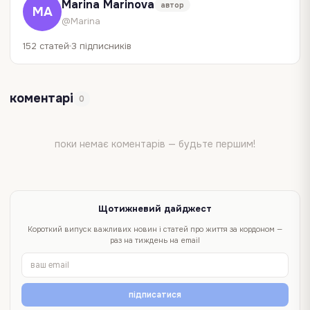
Marina Marinova
автор
MA
@Marina
152 статей
3 підписників
коментарі
0
поки немає коментарів — будьте першим!
Щотижневий дайджест
Короткий випуск важливих новин і статей про життя за кордоном —
раз на тиждень на email
підписатися