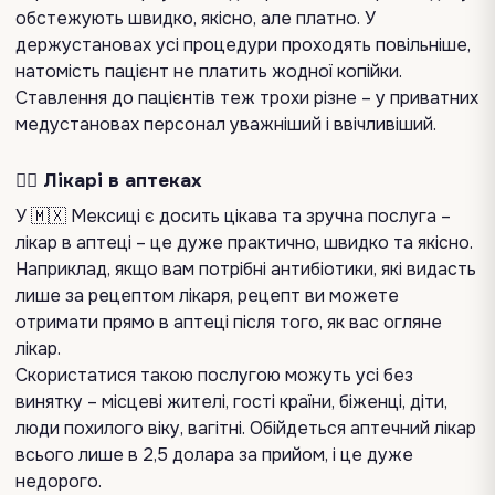
обстежують швидко, якісно, але платно. У
держустановах усі процедури проходять повільніше,
натомість пацієнт не платить жодної копійки.
Ставлення до пацієнтів теж трохи різне – у приватних
медустановах персонал уважніший і ввічливіший.
👩‍⚕️ Лікарі в аптеках
У 🇲🇽 Мексиці є досить цікава та зручна послуга –
лікар в аптеці – це дуже практично, швидко та якісно.
Наприклад, якщо вам потрібні антибіотики, які видасть
лише за рецептом лікаря, рецепт ви можете
отримати прямо в аптеці після того, як вас огляне
лікар.
Скористатися такою послугою можуть усі без
винятку – місцеві жителі, гості країни, біженці, діти,
люди похилого віку, вагітні. Обійдеться аптечний лікар
всього лише в 2,5 долара за прийом, і це дуже
недорого.