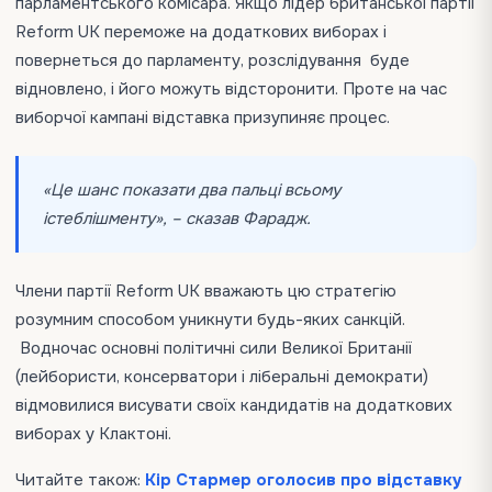
парламентського комісара. Якщо лідер британської партії
Reform UK переможе на додаткових виборах і
повернеться до парламенту, розслідування буде
відновлено, і його можуть відсторонити. Проте на час
виборчої кампані відставка призупиняє процес.
«Це шанс показати два пальці всьому
істеблішменту», – сказав Фарадж.
Члени партії Reform UK вважають цю стратегію
розумним способом уникнути будь-яких санкцій.
Водночас основні політичні сили Великої Британії
(лейбористи, консерватори і ліберальні демократи)
відмовилися висувати своїх кандидатів на додаткових
виборах у Клактоні.
Читайте також:
Кір Стармер оголосив про відставку