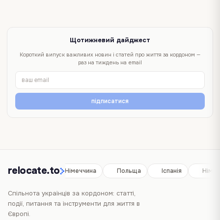
Щотижневий дайджест
Короткий випуск важливих новин і статей про життя за кордоном —
раз на тиждень на email
підписатися
relocate.to
Іспанія
Німеччина
Польща
Іспанія
Німеч
Спільнота українців за кордоном: статті,
події, питання та інструменти для життя в
Європі.