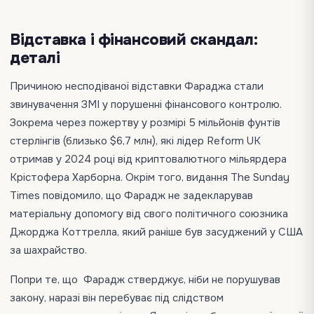
Відставка і фінансовий скандал:
деталі
Причиною несподіваної відставки Фараджа стали
звинувачення ЗМІ у порушенні фінансового контролю.
Зокрема через пожертву у розмірі 5 мільйонів фунтів
стерлінгів (близько $6,7 млн), які лідер Reform UK
отримав у 2024 році від криптовалютного мільярдера
Крістофера Харборна. Окрім того, видання The Sunday
Times повідомило, що Фарадж не задекларував
матеріальну допомогу від свого політичного союзника
Джорджа Коттрелла, який раніше був засуджений у США
за шахрайство.
Попри те, що Фарадж стверджує, ніби не порушував
закону, наразі він перебуває під слідством