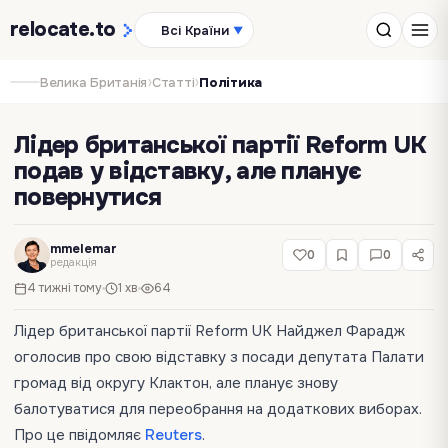
relocate
.to
Всі Країни
▼
›
›
Велика Британія
Статті
Політика
Лідер британської партії Reform UK
подав у відставку, але планує
повернутися
mmelemar
0
0
редакція
4 тижні тому
1 хв
64
Лідер британської партії Reform UK Найджел Фарадж
оголосив про свою відставку з посади депутата Палати
громад від округу Клактон, але планує знову
балотуватися для переобрання на додаткових виборах.
Про це пвідомляє
Reuters
.