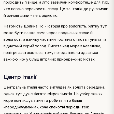
приходить пізніше, а літо зазвичай комфортніше для тих,
хто погано переносить спеку. Це та Італія, де рукавички
й зимові шини – не є рідкістю.
Натомість Долина По – історія про вологість. Улітку тут
може бути важко саме через поєднання спеки й
вологості, а взимку частими гостями стають тумани та
відчутний сирий холод. Висота над морем невелика,
повітря застоюється, тому погода інколи здається
важчою, ніж у більш вітряних прибережних містах.
Центр Італії
Центральна Італія часто виглядає як золота середина,
однак тут дуже багато мікрокліматів. На узбережжях
море пом’якшує зими та робить літо більш
«передбачуваним», хоча спекотні періоди теж
трапляються. У внутрішніх районах, ближче до Апеннін,