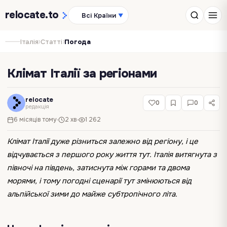
relocate
.to
Всі Країни
▼
›
›
Італія
Статті
Погода
Клімат Італії за регіонами
relocate
0
0
редакція
6 місяців тому
2 хв
1 262
Клімат Італії дуже різниться залежно від регіону, і це
відчувається з першого року життя тут. Італія витягнута з
півночі на південь, затиснута між горами та двома
морями, і тому погодні сценарії тут змінюються від
альпійської зими до майже субтропічного літа.