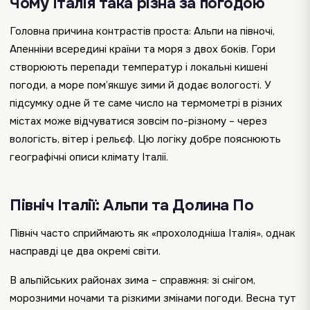
Чому Італія така різна за погодою
Головна причина контрастів проста: Альпи на півночі,
Апенніни всередині країни та моря з двох боків. Гори
створюють перепади температур і локальні кишені
погоди, а море пом’якшує зими й додає вологості. У
підсумку одне й те саме число на термометрі в різних
містах може відчуватися зовсім по-різному – через
вологість, вітер і рельєф. Цю логіку добре пояснюють
географічні описи клімату Італії.
Північ Італії: Альпи та Долина По
Північ часто сприймають як «прохолодніша Італія», однак
насправді це два окремі світи.
В альпійських районах зима – справжня: зі снігом,
морозними ночами та різкими змінами погоди. Весна тут