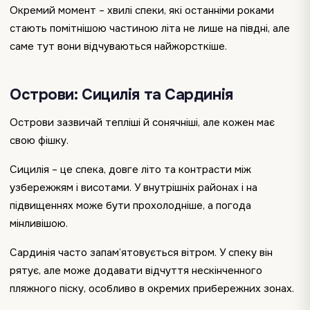
Окремий момент – хвилі спеки, які останніми роками
стають помітнішою частиною літа не лише на півдні, але
саме тут вони відчуваються найжорсткіше.
Острови: Сицилія та Сардинія
Острови зазвичай тепліші й сонячніші, але кожен має
свою фішку.
Сицилія – це спека, довге літо та контрасти між
узбережжям і висотами. У внутрішніх районах і на
підвищеннях може бути прохолодніше, а погода
мінливішою.
Сардинія часто запам’ятовується вітром. У спеку він
рятує, але може додавати відчуття нескінченного
пляжного піску, особливо в окремих прибережних зонах.