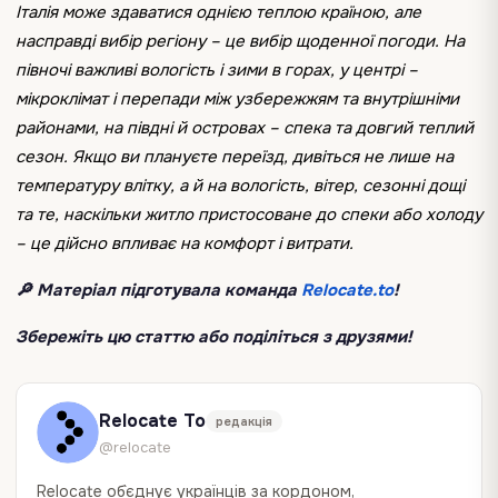
Італія може здаватися однією теплою країною, але
насправді вибір регіону – це вибір щоденної погоди. На
півночі важливі вологість і зими в горах, у центрі –
мікроклімат і перепади між узбережжям та внутрішніми
районами, на півдні й островах – спека та довгий теплий
сезон. Якщо ви плануєте переїзд, дивіться не лише на
температуру влітку, а й на вологість, вітер, сезонні дощі
та те, наскільки житло пристосоване до спеки або холоду
– це дійсно впливає на комфорт і витрати.
🔎 Матеріал підготувала команда
Relocate.to
!
Збережіть цю статтю або поділіться з друзями!
Relocate To
редакція
@relocate
Relocate об`єднує українців за кордоном,