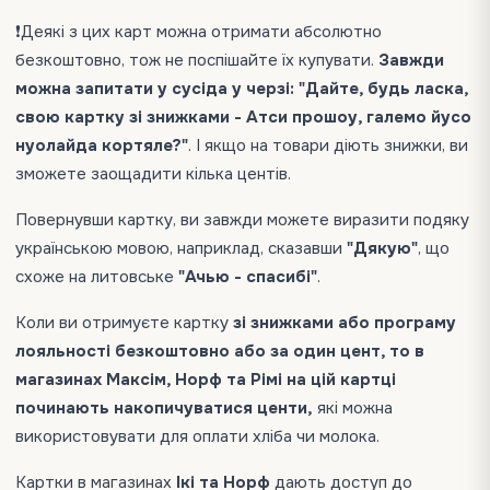
❗️Деякі з цих карт можна отримати абсолютно
безкоштовно, тож не поспішайте їх купувати.
Завжди
можна запитати у сусіда у черзі: "Дайте, будь ласка,
свою картку зі знижками - Атси прошоу, галемо йусо
нуолайда кортяле?"
. І якщо на товари діють знижки, ви
зможете заощадити кілька центів.
Повернувши картку, ви завжди можете виразити подяку
українською мовою, наприклад, сказавши
"Дякую"
, що
схоже на литовське
"Ачью - спасибі"
.
Коли ви отримуєте картку
зі знижками або програму
лояльності безкоштовно або за один цент, то в
магазинах Максім, Норф та Рімі на цій картці
починають накопичуватися центи,
які можна
використовувати для оплати хліба чи молока.
Картки в магазинах
Ікі та Норф
дають доступ до