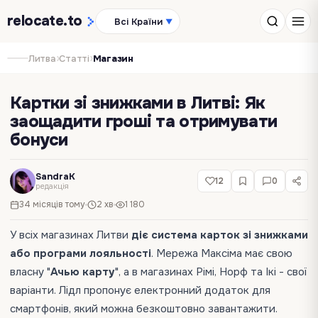
relocate
.to
Всі Країни
▼
›
›
Литва
Статті
Магазин
Картки зі знижками в Литві: Як
заощадити гроші та отримувати
бонуси
SandraK
12
0
редакція
34 місяців тому
2 хв
1 180
У всіх магазинах Литви
діє система карток зі знижками
або програми лояльності
. Мережа Максіма має свою
власну "
Ачью карту
", а в магазинах Рімі, Норф та Ікі - свої
варіанти. Лідл пропонує електронний додаток для
смартфонів, який можна безкоштовно завантажити.