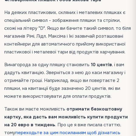
На деяких пластикових, скляних і металевих пляшках є
спеціальний символ - зображення пляшки та стрілки,
схожі на літеру "D". Якщо ви бачите такий символ, то біля
магазинів Рімі, Лідл, Максіма і Ікі зазвичай розташовані
контейнери для автоматичного прийому використаної
пластикової і металевої тари від продуктів харчування.
Винагорода за одну пляшку становить
10 центів
, і вам
дадуть квитанцію. Зверніться з нею до каси магазину і
отримайте гроші. Наприклад, якщо ви повертаєте 2
пляшки, на квитанції буде зазначено 20 центів, які ви
можете використовувати для оплати продуктів.
Також ви маєте можливість
отримати безкоштовну
картку, яка дасть вам можливість купити продукти
на 20 евро в тиждень
. Про це я вже писала статтю,
тому
переходьте за цим посиланням щоб дізнатись