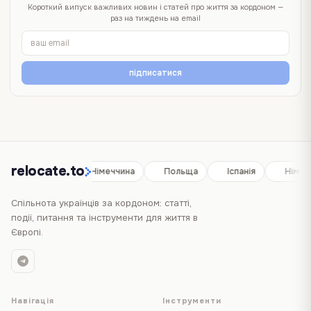
Короткий випуск важливих новин і статей про життя за кордоном —
раз на тиждень на email
підписатися
relocate.to
Іспанія
Німеччина
Польща
Іспанія
Німеч
Спільнота українців за кордоном: статті,
події, питання та інструменти для життя в
Європі.
Навігація
Інструменти