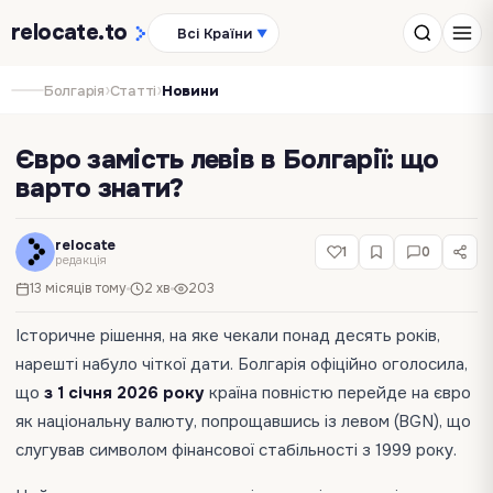
relocate
.to
Всі Країни
▼
›
›
Болгарія
Статті
Новини
Євро замість левів в Болгарії: що
варто знати?
relocate
1
0
редакція
13 місяців тому
2 хв
203
Історичне рішення, на яке чекали понад десять років,
нарешті набуло чіткої дати. Болгарія офіційно оголосила,
що
з 1 січня 2026 року
країна повністю перейде на євро
як національну валюту, попрощавшись із левом (BGN), що
слугував символом фінансової стабільності з 1999 року.