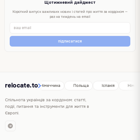
Щотижневий дайджест
Короткий випуск важливих новин і статей про життя за кордоном —
раз на тиждень на email
підписатися
relocate.to
Іспанія
Німеччина
Польща
Іспанія
Німеч
Спільнота українців за кордоном: статті,
події, питання та інструменти для життя в
Європі.