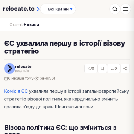
relocate
.to
Всі Країни
▼
›
Статті
Новини
ЄС ухвалила першу в історії візову
стратегію
relocate
0
0
редакція
6 місяців тому
1 хв
561
Комісія ЄС
ухвалила першу в історії загальноєвропейську
стратегію візової політики, яка кардинально змінить
правила в'їзду до країн Шенгенської зони.
Візова політика ЄС: що зміниться з