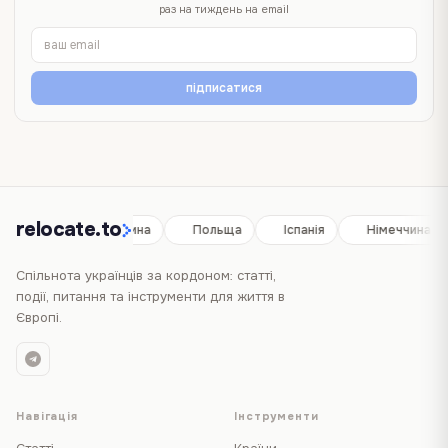
раз на тиждень на email
підписатися
relocate.to
Іспанія
Німеччина
Польща
Іспанія
Німеччина
Спільнота українців за кордоном: статті,
події, питання та інструменти для життя в
Європі.
Навігація
Інструменти