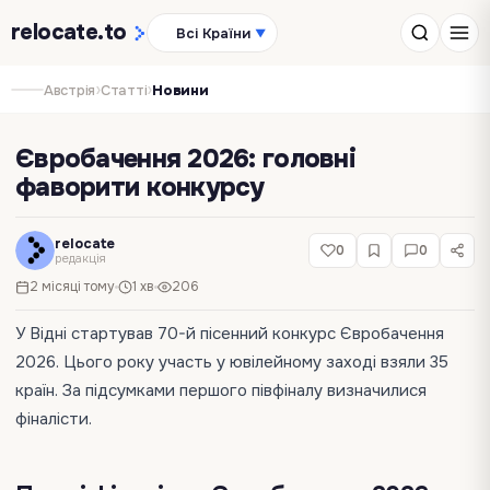
relocate
.to
Всі Країни
▼
›
›
Австрія
Статті
Новини
Євробачення 2026: головні
фаворити конкурсу
relocate
0
0
редакція
2 місяці тому
1 хв
206
У Відні стартував 70-й пісенний конкурс Євробачення
2026. Цього року участь у ювілейному заході взяли 35
країн. За підсумками першого півфіналу визначилися
фіналісти.