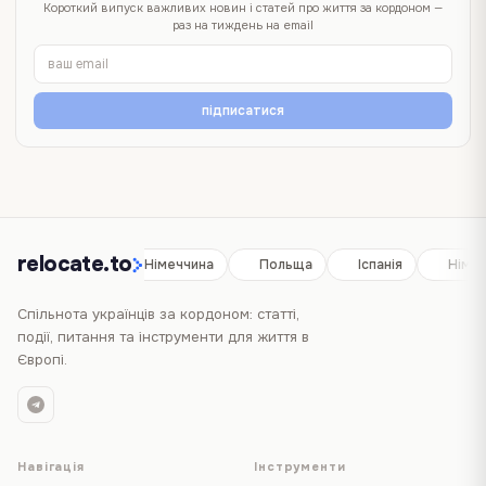
Короткий випуск важливих новин і статей про життя за кордоном —
раз на тиждень на email
підписатися
relocate.to
Іспанія
Німеччина
Польща
Іспанія
Німеч
Спільнота українців за кордоном: статті,
події, питання та інструменти для життя в
Європі.
Навігація
Інструменти