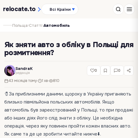
relocate
.to
Всі Країни
▼
›
›
Польща
Статті
Автомобиль
Як зняти авто з обліку в Польщі для
розмитнення?
SandraK
0
0
редакція
43 місяців тому
1 хв
810
🧷За приблизними даними, щороку в Україну приганяють
близько півмільйона польських автомобілів. Якщо
автомобіль був зареєстрований у Польщі, то при продажі
або інших діях його слід знати з обліку. Це необхідна
операція, через яку повинен пройти кожен власних авто.
Як саме та де це зробити читайте нижче⬇️.