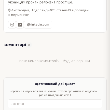
українцям пройти релокейт простіше.
Амстердам, Нідерланди
109 статей
10 відповідей
11 підписників
linkedin.com
коментарі
0
поки немає коментарів — будьте першим!
Щотижневий дайджест
Короткий випуск важливих новин і статей про життя за кордоном —
раз на тиждень на email