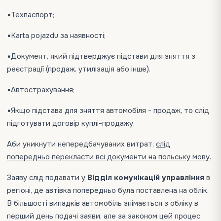
▪️Техпаспорт;
▪️Karta pojazdu за наявності;
▪️Документ, який підтверджує підстави для зняття з
реєстрації (продаж, утилізація або інше).
▪️Автострахування;
▪️Якщо підстава для зняття автомобіля - продаж, то слід
підготувати договір куплі-продажу.
Аби уникнути непередбачуваних витрат,
слід
попередньо перекласти всі документи на польську мову
.
Заяву слід подавати у
Відділ комунікацій управління
в
регіоні, де автівка попередньо була поставлена на облік.
В більшості випадків автомобіль знімається з обліку в
перший день подачі заяви, але за законом цей процес