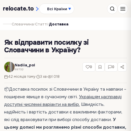
relocate
.to
Всі Країни
▼
›
›
Словаччина
Статті
Доставка
Як відправити посилку зі
Словаччини в Україну?
Nadiia_pol
0
0
автор
42 місяців тому
3 хв
1 018
📦Доставка посилок зі Словаччини в Україну та навпаки –
поширене явище в сучасному світі.
Українцям насправді
доступні численні варіанти на вибір.
Швидкість,
надійність і вартість доставки є важливими факторами,
які слід враховувати при виборі способу доставки.
У
цьому дописі ми розглянемо різні способи доставки,