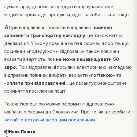
гуманітарну допомогу: продукти харчування, ліки,
медичне приладдя, продукти, одяг, засоби гігієни тощо.
👷При відправленні посилки відправник
повинен
заповнити транспортну накладну
, це також митна
декларація. У ньому повинна бути інформація про те, що
посилка є «подарунком». Відправник також повинен
вказати її вартість, яка
не може перевищувати 50
євро.
При відправленні посилки електронною накладною
відправник повинен вибрати варіанти «
готівкою
» та
«
оплата при відправленні
», це гарантує безкоштовне
прийняття посилки на пошті.
Також Укрпоштою можна оформити відправлення
навпаки: з України до Словаччини. Про те, як це зробити,
читайте детальніше за цим посиланням.
📦Нова Пошта