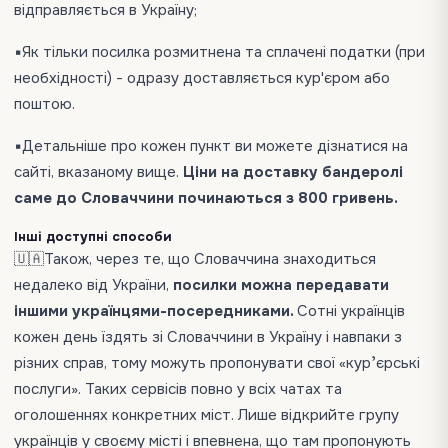
відправляється в Україну;
▪️Як тільки посилка розмитнена та сплачені податки (при
необхідності) - одразу доставляється кур'єром або
поштою.
▪️Детальніше про кожен пункт ви можете дізнатися на
сайті, вказаному вище.
Ціни на доставку бандеролі
саме до Словаччини починаються з 800 гривень.
Інші доступні способи
🇺🇦Також, через те, що Словаччина знаходиться
недалеко від України,
посилки можна передавати
іншими українцями-посередниками.
Сотні українців
кожен день їздять зі Словаччини в Україну і навпаки з
різних справ, тому можуть пропонувати свої «курʼєрські
послуги». Таких сервісів повно у всіх чатах та
оголошеннях конкретних міст. Лише відкрийте групу
українців у своєму місті і впевнена, що там пропонують