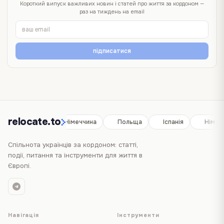
Короткий випуск важливих новин і статей про життя за кордоном —
раз на тиждень на email
підписатися
relocate.to
Іспанія
Німеччина
Польща
Іспанія
Німеч
Спільнота українців за кордоном: статті,
події, питання та інструменти для життя в
Європі.
Навігація
Інструменти