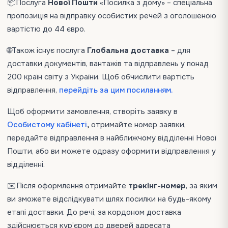
📦Послуга
Нової Пошти
«Посилка з дому» – спеціальна
пропозиція на відправку особистих речей з оголошеною
вартістю до 44 євро.
🌐Також існує послуга
Глобальна доставка
– для
доставки документів, вантажів та відправлень у понад
200 країн світу з України. Щоб обчислити вартість
відправлення,
перейдіть за цим посиланням.
Щоб оформити замовлення, створіть заявку в
Особистому кабінеті
,
отримайте номер заявки,
передайте відправлення в найближчому відділенні Нової
Пошти, або ви можете одразу оформити відправлення у
відділенні.
✉️
Після оформлення отримайте
трекінг-номер
, за яким
ви зможете відслідкувати шлях посилки на будь-якому
етапі доставки. До речі, за кордоном доставка
здійснюється кур’єром до дверей адресата