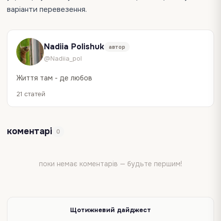
варіанти перевезення.
Nadiia Polishuk
автор
@Nadiia_pol
Життя там - де любов
21 статей
коментарі
0
поки немає коментарів — будьте першим!
Щотижневий дайджест