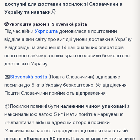
доступні для доставки посилок зі Словаччини в
Україну та навпаки.👇
📦Укрпошта разом зі Slovenská pošta
Під час війни
Укрпошта
домовилася з поштовими
відділеннями світу про вигідні умови доставки в Україну.
У відповідь на звернення 14 національних операторів
поштового зв’язку з інших країн оголосили безкоштовні
доставки в Україну.
✉️
Slovenská pošta
(Пошта Словаччини) відправляє
посилки до 5 кг в Україну
безкоштовно
. Усі відділення
Пошти Словаччини приймають відправлення.
📦Посилки повинні бути
належним чином упаковані
з
максимальною вагою 5 кг і мати помітне маркування
«humanitarian aid» на адресній стороні посилки.
Максимальна вартість продуктів, що містяться в такій
посилці,
обмежена 50 євро.
Пакунок може містити лише