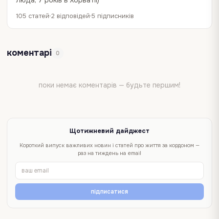
Люда, 7 років в Хорватії)
105 статей
2 відповідей
5 підписників
коментарі
0
поки немає коментарів — будьте першим!
Щотижневий дайджест
Короткий випуск важливих новин і статей про життя за кордоном —
раз на тиждень на email
підписатися