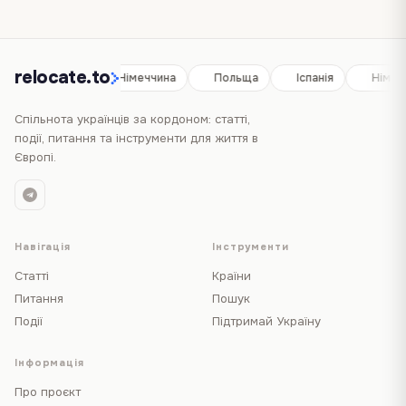
relocate.to
Іспанія
Німеччина
Польща
Іспанія
Німеч
Спільнота українців за кордоном: статті,
події, питання та інструменти для життя в
Європі.
Навігація
Інструменти
Статті
Країни
Питання
Пошук
Події
Підтримай Україну
Інформація
Про проєкт