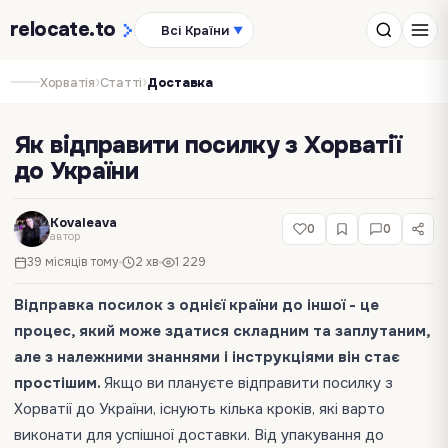
relocate
.to
Всі Країни
▼
›
›
Хорватія
Статті
Доставка
Як відправити посилку з Хорватії
до України
Kovaleava
0
0
автор
39 місяців тому
2 хв
1 229
Відправка посилок з однієї країни до іншої - це
процес, який може здатися складним та заплутаним,
але з належними знаннями і інструкціями він стає
простішим.
Якщо ви плануєте відправити посилку з
Хорватії до України, існують кілька кроків, які варто
виконати для успішної доставки. Від упакування до