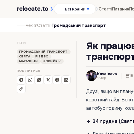
relocate
.to
Статті
Питання
По
Всі Країни
▼
›
›
Чехія
Статті
Громадський транспорт
Як працю
ТЕГИ
ГРОМАДСЬКИЙ ТРАНСПОРТ
транспорт 
СВЯТА
РІЗДВО
МАГАЗИНИ
НОВИЙРІК
ПОДІЛИТИСЯ
Kovaleava
19
автор
Друзі, якщо ви план
короткий гайд. Бо х
автобус годину, коли
🔹 24 грудня (Святв