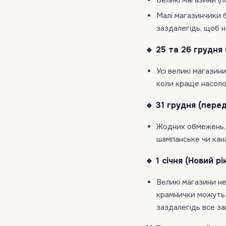
Великі магазини (
Малі магазинчики б
заздалегідь, щоб н
🔹 25 та 26 грудня 
Усі великі магазини
коли краще насоло
🔹 31 грудня (пере
Жодних обмежень, 
шампанське чи кана
🔹 1 січня (Новий рік
Великі магазини н
крамнички можуть б
заздалегідь все за