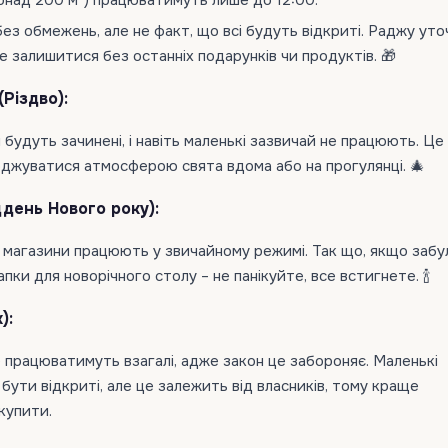
понад 200 м²) працюватимуть лише до 12:00.
ез обмежень, але не факт, що всі будуть відкриті. Раджу ут
е залишитися без останніх подарунків чи продуктів. 🎁
(Різдво):
 будуть зачинені, і навіть маленькі зазвичай не працюють. Це 
джуватися атмосферою свята вдома або на прогулянці. 🎄
ддень Нового року):
магазини працюють у звичайному режимі. Так що, якщо забу
пки для новорічного столу – не панікуйте, все встигнете. 🍾
):
е працюватимуть взагалі, адже закон це забороняє. Маленькі
ути відкриті, але це залежить від власників, тому краще
купити.