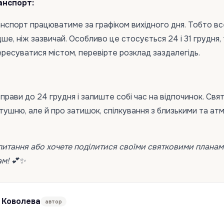
анспорт:
транспорт працюватиме за графіком вихідного дня. Тобто вс
дше, ніж зазвичай. Особливо це стосується 24 і 31 грудня,
ресуватися містом, перевірте розклад заздалегідь.
справи до 24 грудня і залиште собі час на відпочинок. Свят
тушню, але й про затишок, спілкування з близькими та а
питання або хочете поділитися своїми святковими планам
ам! 💕✨
Коволева
автор