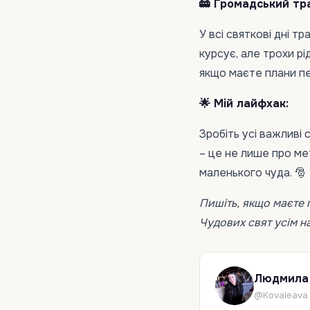
🚋 Громадський тр
У всі святкові дні 
курсує, але трохи рі
якщо маєте плани пе
🌟 Мій лайфхак:
Зробіть усі важливі 
– це не лише про ме
маленького чуда. 🎅
Пишіть, якщо маєте 
Чудових свят усім н
Людмила 
@Kovaleava