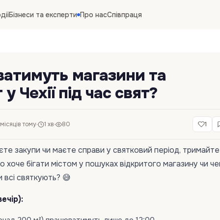
дії
Бізнеси та експерти
Про нас
Співпраця
ватимуть магазини та
у Чехії під час свят?
 місяців тому
1 хв
80
1
уєте закупи чи маєте справи у святковий період, тримайте
то хоче бігати містом у пошуках відкритого магазину чи ч
 всі святкують? 😅
ечір):