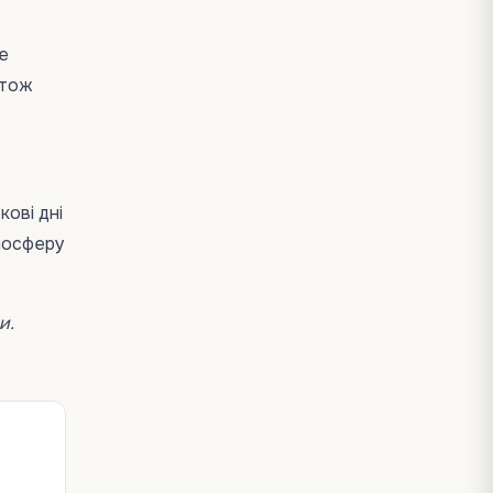
е
 тож
кові дні
тмосферу
и.