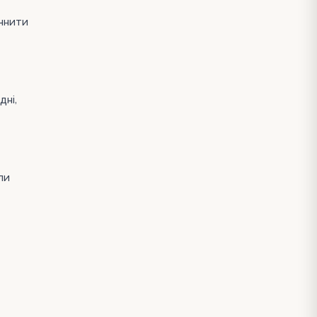
очнити
дні,
ли