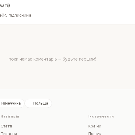
атії)
дей
5 підписників
поки немає коментарів — будьте першим!
Німеччина
Польща
Навігація
Інструменти
Статті
Країни
Питання
Пошук