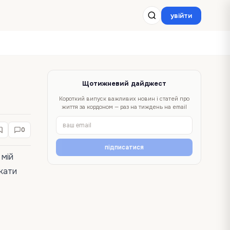
увійти
Щотижневий дайджест
Короткий випуск важливих новин і статей про
життя за кордоном — раз на тиждень на email
0
підписатися
 мій
екати