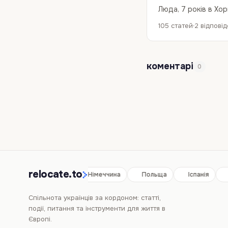
Люда, 7 років в Хорв
105 статей
2 відпові
коментарі
0
relocate.to
Іспанія
Німеччина
Польща
Іспанія
Спільнота українців за кордоном: статті,
події, питання та інструменти для життя в
Європі.