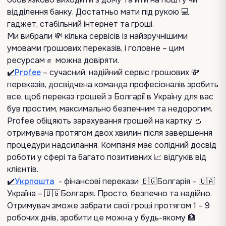
відділення банку. Достатньо мати під рукою 💻
гаджет, стабільний інтернет та гроші.
Ми вибрали 💸 кілька сервісів із найзручнішими
умовами грошових переказів, і головне – цим
ресурсам ✊ можна довіряти.
✔️
Рrofee
– сучасний, надійний сервіс грошових 💸
переказів, досвідчена команда професіоналів зробить
все, щоб переказ грошей з Болгарії в Україну для вас
був простим, максимально безпечним та недорогим.
Profee обіцяють зарахування грошей на картку 👛
отримувача протягом двох хвилин після завершення
процедури надсилання. Компанія має солідний досвід
роботи у сфері та багато позитивних 📈 відгуків від
клієнтів.
✔️
Укрпошта
- фінансові перекази 🇧🇬Болгарія – 🇺🇦
Україна – 🇧🇬Болгарія. Просто, безпечно та надійно.
Отримувач зможе забрати свої гроші протягом 1 – 9
робочих днів, зробити це можна у будь-якому 🏦