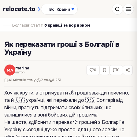
relocate
.to
Всі Країни
▼
›
›
Болгарія
Статті
Українці за кордоном
Як переказати гроші з Болгарії в
Україну
Marina
MA
0
0
автор
41 місяців тому
2 хв
1 251
Хоч як крути, а отримувати 💰 гроші завжди приємно,
та й 🇺🇦 українці, які переїхали до 🇧🇬 Болгарії від
війни, прагнуть підтримати своїх близьких, що
залишилися в зоні бойових дій грошима.
На щастя, здійснити переказ 💱 грошей з Болгарії в
Україну сьогодні дуже просто, для цього зовсім не
обов'язково виходити з дому та йти на пошту чи