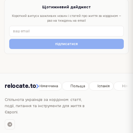
Щотижневий дайджест
Короткий випуск важливих новин і статей про життя за кордоном —
раз на тиждень на email
підписатися
relocate.to
Іспанія
Німеччина
Польща
Іспанія
Німеч
Спільнота українців за кордоном: статті,
події, питання та інструменти для життя в
Європі.