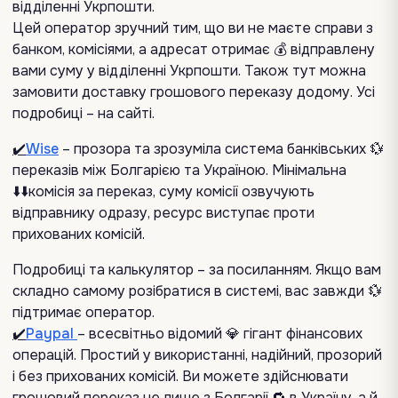
відділенні Укрпошти.
Цей оператор зручний тим, що ви не маєте справи з
банком, комісіями, а адресат отримає 💰 відправлену
вами суму у відділенні Укрпошти. Також тут можна
замовити доставку грошового переказу додому. Усі
подробиці – на сайті.
✔️
Wise
– прозора та зрозуміла система банківських 💱
переказів між Болгарією та Україною. Мінімальна
⬇️⬇️комісія за переказ, суму комісії озвучують
відправнику одразу, ресурс виступає проти
прихованих комісій.
Подробиці та калькулятор – за посиланням. Якщо вам
складно самому розібратися в системі, вас завжди 💱
підтримає оператор.
✔️
Рaypal
– всесвітньо відомий 💎 гігант фінансових
операцій. Простий у використанні, надійний, прозорий
і без прихованих комісій. Ви можете здійснювати
грошовий переказ не лише з Болгарії 🔁 в Україну, а й