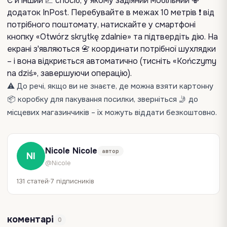
Є й інший 📈 спосіб, у якому задіяний мобільний 📳
додаток InPost. Перебувайте в межах 10 метрів ❗ від
потрібного поштомату, натискайте у смартфоні
кнопку «Otwórz skrytkę zdalnie» та підтвердіть дію. На
екрані з'являються 📇 координати потрібної шухлядки
– і вона відкриється автоматично (тисніть «Kończymy
na dziś», завершуючи операцію).
⚠️ До речі, якщо ви не знаєте, де можна взяти картонну
📦 коробку для пакування посилки, зверніться 🤳 до
місцевих магазинчиків – їх можуть віддати безкоштовно.
Nicole Nicole
автор
NI
@Nicole
131 статей
7 підписників
коментарі
0