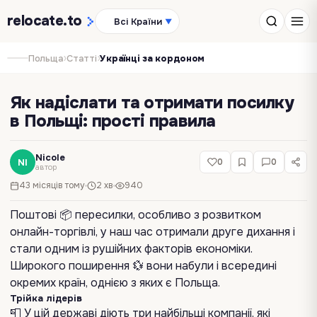
relocate
.to
Всі Країни
▼
›
›
Польща
Статті
Українці за кордоном
Як надіслати та отримати посилку
в Польщі: прості правила
Nicole
NI
0
0
автор
43 місяців тому
2 хв
940
Поштові 📦 пересилки, особливо з розвитком
онлайн-торгівлі, у наш час отримали друге дихання і
стали одним із рушійних факторів економіки.
Широкого поширення 💱 вони набули і всередині
окремих країн, однією з яких є Польща.
Трійка лідерів
📮 У цій державі діють три найбільші компанії, які