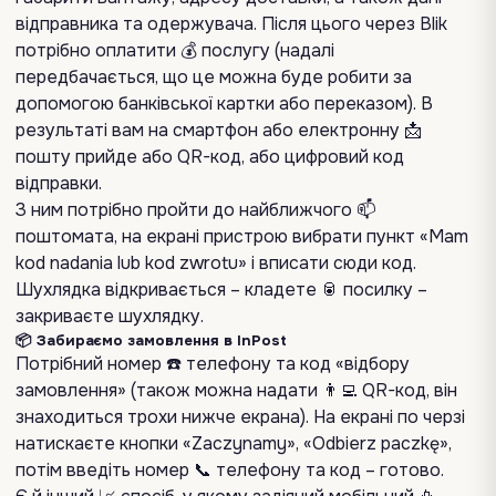
відправника та одержувача. Після цього через Blik
потрібно оплатити 💰 послугу (надалі
передбачається, що це можна буде робити за
допомогою банківської картки або переказом). В
результаті вам на смартфон або електронну 📩
пошту прийде або QR-код, або цифровий код
відправки.
З ним потрібно пройти до найближчого 📫
поштомата, на екрані пристрою вибрати пункт «Mam
kod nadania lub kod zwrotu» і вписати сюди код.
Шухлядка відкривається – кладете 🥫 посилку –
закриваєте шухлядку.
📦 Забираємо замовлення в InPost
Потрібний номер ☎️ телефону та код «відбору
замовлення» (також можна надати 👨‍💻️ QR-код, він
знаходиться трохи нижче екрана). На екрані по черзі
натискаєте кнопки «Zaczynamy», «Odbierz paczkę»,
потім введіть номер 📞 телефону та код – готово.