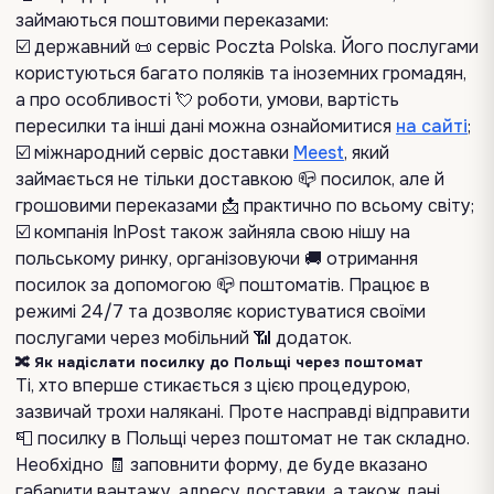
займаються поштовими переказами:
☑️ державний 📜 сервіс Poczta Polska. Його послугами
користуються багато поляків та іноземних громадян,
а про особливості 💘 роботи, умови, вартість
пересилки та інші дані можна ознайомитися
на сайті
;
☑️ міжнародний сервіс доставки
Meest
, який
займається не тільки доставкою 📪 посилок, але й
грошовими переказами 📩 практично по всьому світу;
☑️ компанія InPost також зайняла свою нішу на
польському ринку, організовуючи 🚚 отримання
посилок за допомогою 📪 поштоматів. Працює в
режимі 24/7 та дозволяє користуватися своїми
послугами через мобільний 📶 додаток.
🔀 Як надіслати посилку до Польщі через поштомат
Ті, хто вперше стикається з цією процедурою,
зазвичай трохи налякані. Проте насправді відправити
📮 посилку в Польщі через поштомат не так складно.
Необхідно 🧾 заповнити форму, де буде вказано
габарити вантажу, адресу доставки, а також дані