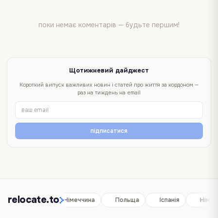
поки немає коментарів — будьте першим!
Щотижневий дайджест
Короткий випуск важливих новин і статей про життя за кордоном —
раз на тиждень на email
підписатися
relocate.to
Іспанія
Німеччина
Польща
Іспанія
Німеч