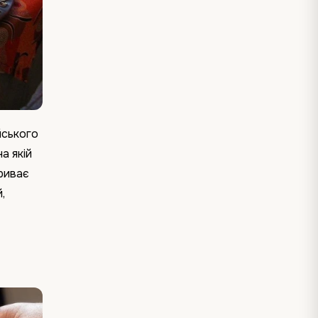
йського
а якій
риває
,