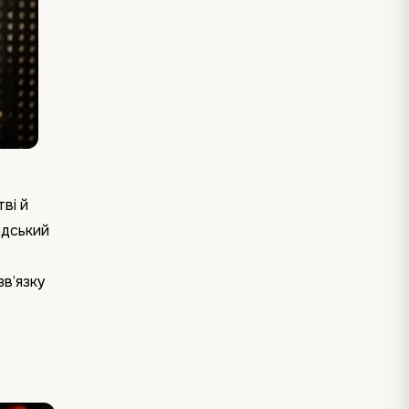
ві й
адський
зв’язку