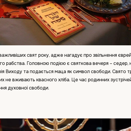
важливіших свят року, адже нагадує про звільнення євре
го рабства. Головною подією є святкова вечеря – седер, н
рія Виходу та подається маца як символ свободи. Свято т
ких не вживають квасного хліба. Це час родинних зустрічей
ння духовної свободи.