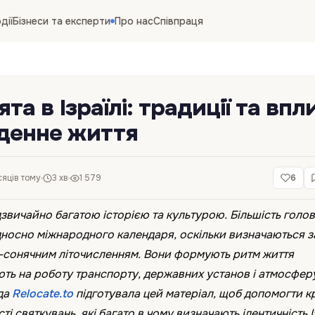
дії
Бізнеси та експерти
Про нас
Співпраця
ята в Ізраїлі: традиції та впл
кденне життя
сяців тому
3 хв
1 579
6
адзвичайно багатою історією та культурою. Більшість голо
ідносно міжнародного календаря, оскільки визначаються з
-сонячним літочисленням. Вони формують ритм життя
ють на роботу транспорту, державних установ і атмосфер
нда
Relocate.to
підготувала цей матеріал, щоб допомогти 
і святкувань, які багато в чому визначають ідентичність 