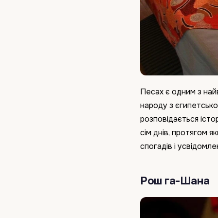
Песах є одним з най
народу з єгипетсько
розповідається істо
сім днів, протягом я
спогадів і усвідомле
Рош га-Шана