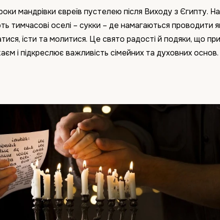
роки мандрівки євреїв пустелею після Виходу з Єгипту. Н
ють тимчасові оселі – сукки – де намагаються проводити 
атися, їсти та молитися. Це свято радості й подяки, що пр
жаєм і підкреслює важливість сімейних та духовних основ.