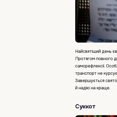
Найсвятіший день є
Протягом повного дн
саморефлексії. Особ
транспорт не курсує,
Завершується свято 
й надію на краще.
Суккот