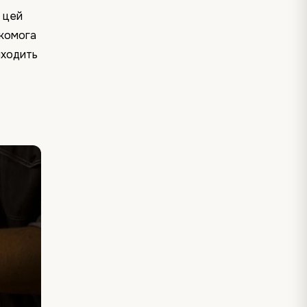
а цей
якомога
иходить