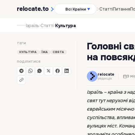
relocate
.to
Статті
Питання
По
Всі Країни
▼
›
›
Ізраїль
Статті
Культура
Головні св
ТЕГИ
КУЛЬТУРА
ЇЖА
СВЯТА
на повся
ПОДІЛИТИСЯ
relocate
9 мі
редакція
Ізраїль – країна з н
свят тут нерухомі в
єврейським місячно
суспільства, вплива
вулицях міст. Кома
зрозуміти особливост