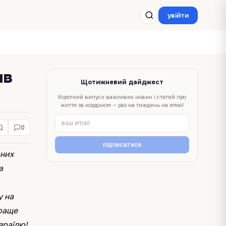
увійти
ив
Щотижневий дайджест
Короткий випуск важливих новин і статей про
життя за кордоном — раз на тиждень на email
0
підписатися
вних
а
у на
краще
Ізраїлю!