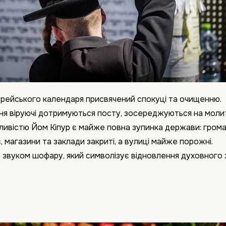
врейського календаря присвячений спокуці та очищенню.
я віруючі дотримуються посту, зосереджуються на молит
ливістю Йом Кіпур є майже повна зупинка держави: гром
 магазини та заклади закриті, а вулиці майже порожні.
звуком шофару, який символізує відновлення духовного 