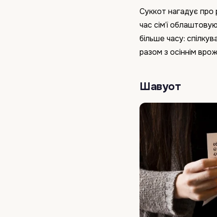
Суккот нагадує про 
час сім’ї облаштову
більше часу: спілкув
разом з осіннім вро
Шавуот