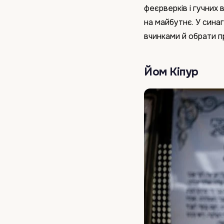
феєрверків і гучних 
на майбутнє. У сина
вчинками й обрати п
Йом Кіпур