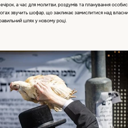
вечірок, а час для молитви, роздумів та планування особис
гогах звучить шофар, що закликає замислитися над власн
равильний шлях у новому році.