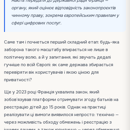
мають передати до Державної ради Франції —
органу, який оцінює відповідність законопроєктів
чинному праву, зокрема європейським правилам у
сфері цифрових послуг.
Саме там і почнеться перший складний етап: будь-яка
заборона такого масштабу впирається не лише в
політичну волю, а й у запитання, які звучать дедалі
гучніше по всій Європі: як саме держава збирається
перевіряти вік користувачів і якою ціною для
приватності?
Ще у 2023 році Франція ухвалила закон, який
зобов’язував платформи отримувати згоду батьків на
реєстрацію дітей до 15 років. Однак на практиці
реалізувати ці вимоги виявилося непросто: технічно —
через можливість обходу обмежень і реєстрацію з
іншими даними, а також юридично — через обмеження