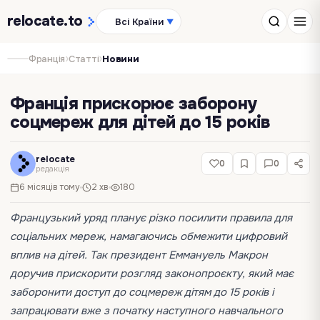
relocate
.to
Всі Країни
▼
›
›
Франція
Статті
Новини
Франція прискорює заборону
соцмереж для дітей до 15 років
relocate
0
0
редакція
6 місяців тому
2 хв
180
Французький уряд планує різко посилити правила для
соціальних мереж, намагаючись обмежити цифровий
вплив на дітей. Так президент Еммануель Макрон
доручив прискорити розгляд законопроєкту, який має
заборонити доступ до соцмереж дітям до 15 років і
запрацювати вже з початку наступного навчального