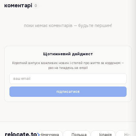
коментарі
0
поки немає коментарів — будьте першим!
Щотижневий дайджест
Короткий випуск важливих новин і статей про життя за кордоном —
раз на тиждень на email
підписатися
relocate.to
Іспанія
Німеччина
Польща
Іспанія
Німеч