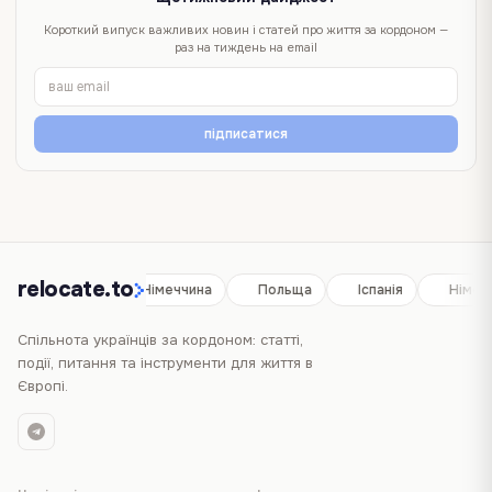
Короткий випуск важливих новин і статей про життя за кордоном —
раз на тиждень на email
підписатися
relocate.to
Іспанія
Німеччина
Польща
Іспанія
Німеч
Спільнота українців за кордоном: статті,
події, питання та інструменти для життя в
Європі.