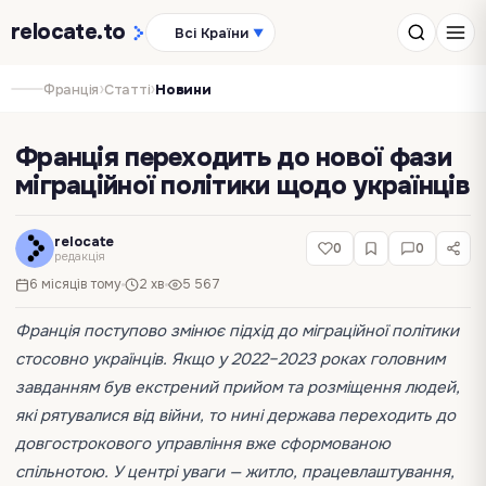
relocate
.to
Всі Країни
▼
›
›
Франція
Статті
Новини
Франція переходить до нової фази
міграційної політики щодо українців
relocate
0
0
редакція
6 місяців тому
2 хв
5 567
Франція поступово змінює підхід до міграційної політики
стосовно українців. Якщо у 2022–2023 роках головним
завданням був екстрений прийом та розміщення людей,
які рятувалися від війни, то нині держава переходить до
довгострокового управління вже сформованою
спільнотою. У центрі уваги — житло, працевлаштування,