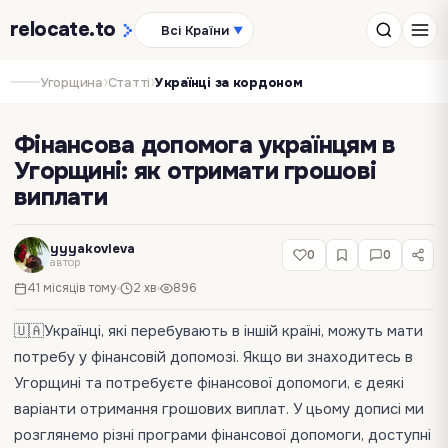
relocate
.to
Всі Країни
▼
›
›
Угорщина
Статті
Українці за кордоном
Фінансова допомога українцям в
Угорщині: як отримати грошові
виплати
yyyakovleva
0
0
автор
41 місяців тому
2 хв
896
🇺🇦Українці, які перебувають в іншій країні, можуть мати
потребу у фінансовій допомозі. Якщо ви знаходитесь в
Угорщині та потребуєте фінансової допомоги, є деякі
варіанти отримання грошових виплат. У цьому дописі ми
розглянемо різні програми фінансової допомоги, доступні