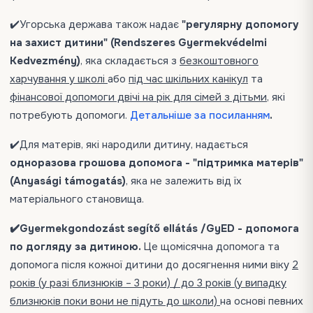
✔️Угорська держава також надає
"регулярну допомогу
на захист дитини" (Rendszeres Gyermekvédelmi
Kedvezmény)
, яка складається з
безкоштовного
харчування у школі
або
під час шкільних канікул
та
фінансової допомоги двічі на рік для сімей з дітьми
, які
потребують допомоги.
Детальніше за посиланням
.
✔️Для матерів, які народили дитину, надається
одноразова грошова допомога - "підтримка матерів"
(Anyasági támogatás)
, яка не залежить від їх
матеріального становища.
✔️Gyermekgondozást segítő ellátás /GyED - допомога
по догляду за дитиною.
Це щомісячна допомога та
допомога після кожної дитини до досягнення ними віку
2
років (у разі близнюків – 3 роки) / до 3 років (у випадку
близнюків поки вони не підуть до школи)
на основі певних