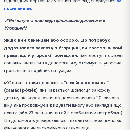
відповідних державних установ, вам слід звернутися
за
посиланням
.
📍Які існують інші види фінансової допомоги в
Угорщині?
Якщо ви є біженцем або особою, що потребує
додаткового захисту в Угорщині, ви маєте ті ж самі
права, що й угорські громадяни.
Вам доступні основні
соціальні виплати та допомога, яку отримують угорські
громадяни в подібних ситуаціях.
✔️Однією з таких допомог є
"сімейна допомога"
(családi pótlék)
, яка надається щомісяця за кожну
дитину від народження до досягнення нею
20-річного
віку
, яка продовжує відвідувати школу або заклад вищої
освіти (
або 23 роки для дітей з особливими потребами
).
Ця допомога є універсальною і надається незалежно від
фінансового чи економічного становища.