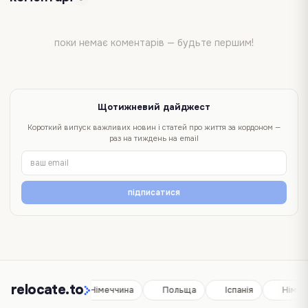
поки немає коментарів — будьте першим!
Щотижневий дайджест
Короткий випуск важливих новин і статей про життя за кордоном —
раз на тиждень на email
підписатися
relocate.to
Іспанія
Німеччина
Польща
Іспанія
Німеч