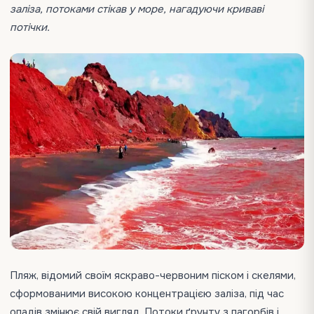
заліза, потоками стікав у море, нагадуючи криваві
потічки.
Пляж, відомий своїм яскраво-червоним піском і скелями,
сформованими високою концентрацією заліза, під час
опадів змінює свій вигляд. Потоки ґрунту з пагорбів і