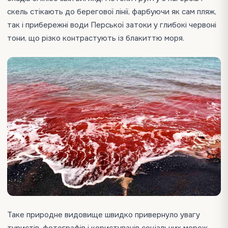
скель стікають до берегової лінії, фарбуючи як сам пляж,
так і прибережні води Перської затоки у глибокі червоні
тони, що різко контрастують із блакиттю моря.
Таке природне видовище швидко привернуло увагу