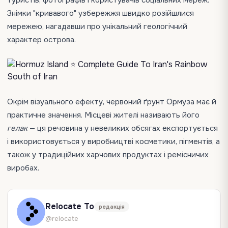
туристів, фотографів і користувачів соціальних мереж.
Знімки "кривавого" узбережжя швидко розійшлися
мережею, нагадавши про унікальний геологічний
характер острова.
Окрім візуального ефекту, червоний ґрунт Ормуза має й
практичне значення. Місцеві жителі називають його
гелак
— ця речовина у невеликих обсягах експортується
і використовується у виробництві косметики, пігментів, а
також у традиційних харчових продуктах і ремісничих
виробах.
Relocate To
редакція
@relocate