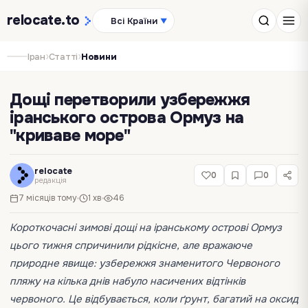
relocate
.to
Всі Країни
▼
›
›
Іран
Статті
Новини
Дощі перетворили узбережжя
іранського острова Ормуз на
"криваве море"
relocate
0
0
редакція
7 місяців тому
1 хв
46
Короткочасні зимові дощі на іранському острові Ормуз
цього тижня спричинили рідкісне, але вражаюче
природне явище: узбережжя знаменитого Червоного
пляжу на кілька днів набуло насичених відтінків
червоного. Це відбувається, коли ґрунт, багатий на оксид