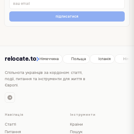
підписатися
relocate.to
Іспанія
Німеччина
Польща
Іспанія
Німеч
Спільнота українців за кордоном: статті,
події, питання та інструменти для життя в
Європі.
Навігація
Інструменти
Статті
Країни
Питання
Пошук