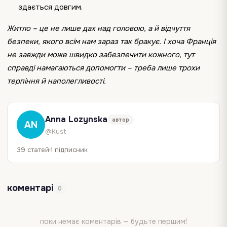
здається довгим.
Житло – це не лише дах над головою, а й відчуття
безпеки, якого всім нам зараз так бракує. І хоча Франція
не завжди може швидко забезпечити кожного, тут
справді намагаються допомогти – треба лише трохи
терпіння й наполегливості.
Anna Lozynska
автор
AN
@Kust
39 статей
1 підписник
коментарі
0
поки немає коментарів — будьте першим!