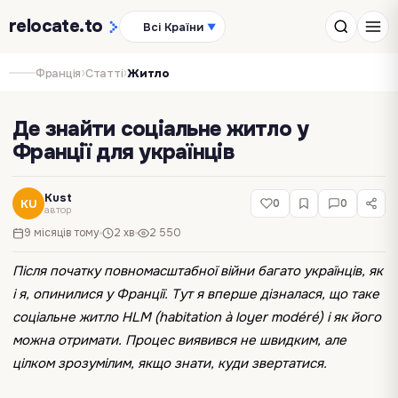
relocate
.to
Всі Країни
▼
›
›
Франція
Статті
Житло
Де знайти соціальне житло у
Франції для українців
Kust
KU
0
0
автор
9 місяців тому
2 хв
2 550
Після початку повномасштабної війни багато українців, як
і я, опинилися у Франції. Тут я вперше дізналася, що таке
соціальне житло HLM (habitation à loyer modéré) і як його
можна отримати. Процес виявився не швидким, але
цілком зрозумілим, якщо знати, куди звертатися.