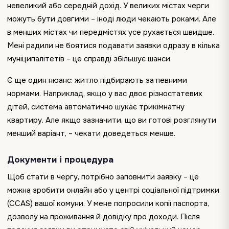
невеликий або середній дохід. У великих містах черги
можуть бути довгими – іноді люди чекають роками. Але
в менших містах чи передмістях усе рухається швидше.
Мені радили не боятися подавати заявки одразу в кілька
муніципалітетів – це справді збільшує шанси.
Є ще один нюанс: житло підбирають за певними
нормами. Наприклад, якщо у вас двоє різностатевих
дітей, система автоматично шукає трикімнатну
квартиру. Але якщо зазначити, що ви готові розглянути
менший варіант, – чекати доведеться менше.
Документи і процедура
Щоб стати в чергу, потрібно заповнити заявку – це
можна зробити онлайн або у центрі соціальної підтримки
(CCAS) вашої комуни. У мене попросили копії паспорта,
дозволу на проживання й довідку про доходи. Після