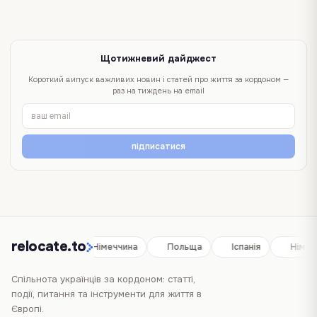
Щотижневий дайджест
Короткий випуск важливих новин і статей про життя за кордоном —
раз на тиждень на email
підписатися
relocate.to
Іспанія
Німеччина
Польща
Іспанія
Німеч
Спільнота українців за кордоном: статті,
події, питання та інструменти для життя в
Європі.