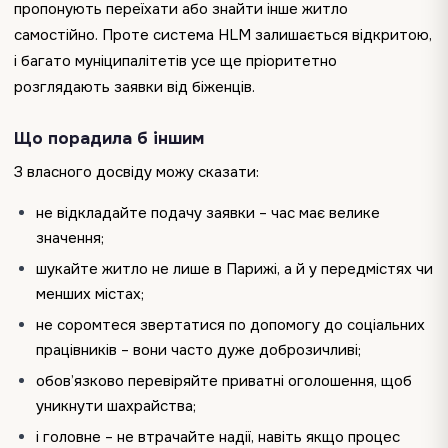
пропонують переїхати або знайти інше житло
самостійно. Проте система HLM залишається відкритою,
і багато муніципалітетів усе ще пріоритетно
розглядають заявки від біженців.
Що порадила б іншим
З власного досвіду можу сказати:
не відкладайте подачу заявки – час має велике
значення;
шукайте житло не лише в Парижі, а й у передмістях чи
менших містах;
не соромтеся звертатися по допомогу до соціальних
працівників – вони часто дуже доброзичливі;
обов’язково перевіряйте приватні оголошення, щоб
уникнути шахрайства;
і головне – не втрачайте надії, навіть якщо процес