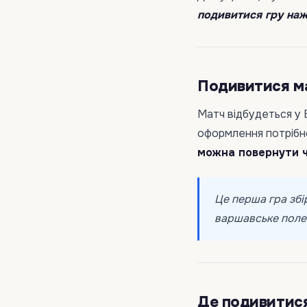
подивитися гру нажи
Подивитися ма
Матч відбудеться у 
оформлення потрібно
можна повернути ч
Це перша гра збі
варшавське поле д
Де подивитися 