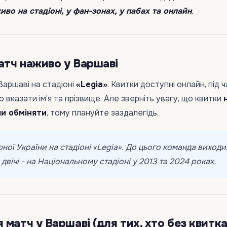
во на стадіоні, у фан-зонах, у пабах та онлайн
.
тч наживо у Варшаві
Варшаві на стадіоні
«Legia»
. Квитки доступні онлайн, під ч
 вказати ім’я та прізвище. Але зверніть увагу, що квитки
и обміняти
, тому плануйте заздалегідь.
рної України на стадіоні «Legia». До цього команда виходи
вічі - на Національному стадіоні у 2013 та 2024 роках.
матч у Варшаві (для тих, хто без квитка