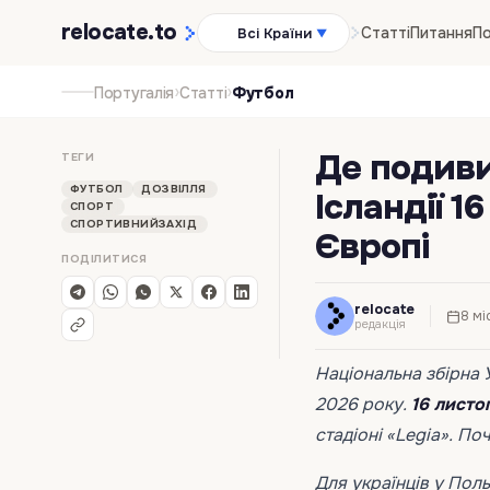
relocate
.to
Статті
Питання
По
Всі Країни
▼
›
›
Португалія
Статті
Футбол
Де подиви
ТЕГИ
ФУТБОЛ
ДОЗВІЛЛЯ
Ісландії 1
СПОРТ
СПОРТИВНИЙЗАХІД
Європі
ПОДІЛИТИСЯ
relocate
8 мі
редакція
Національна збірна 
2026 року.
16 листо
стадіоні «Legia». По
Для українців у Поль