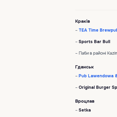
Краків
–
TEA Time Brewpu
–
Sports Bar Bull
– Паби в районі Kazi
Гданськ
–
Pub Lawendowa 
–
Original Burger S
Вроцлав
–
Setka