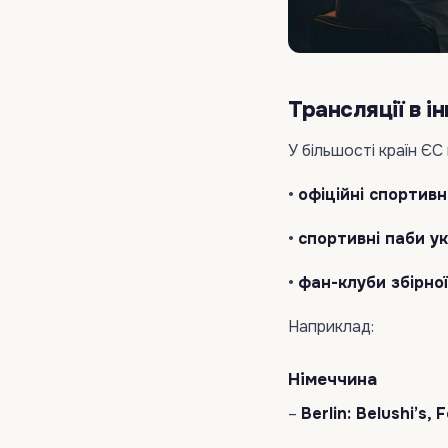
Трансляції в і
У більшості країн Є
•
офіційні спортив
•
спортивні паби ук
•
фан-клуби збірної
Наприклад:
Німеччина
–
Berlin: Belushi’s,