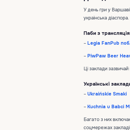
У день гри у Варшав
українська діаспора.
Паби з трансляція
–
Legia FanPub поб
–
PiwPaw Beer Heav
Ці заклади зазвичай 
Українські заклад
–
Ukraińskie Smaki
–
Kuchnia u Babci M
Багато з них включа
соцмережах закладі