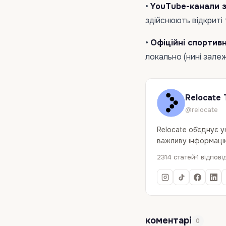
•
YouTube-канали з
здійснюють відкриті
•
Офіційні спортивн
локально (нині зале
Relocate 
@relocate
Relocate об`єднує 
важливу інформацію
2314 статей
1 відпові
коментарі
0