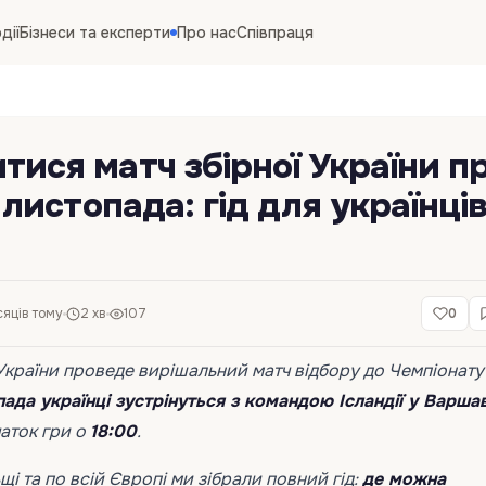
дії
Бізнеси та експерти
Про нас
Співпраця
тися матч збірної України п
6 листопада: гід для українців
сяців тому
2 хв
107
0
України проведе вирішальний матч відбору до Чемпіонату 
пада українці зустрінуться з командою Ісландії у Варшав
чаток гри о
18:00
.
щі та по всій Європі ми зібрали повний гід:
де можна