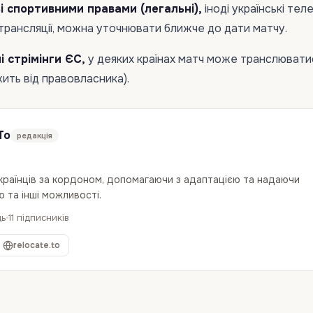
і спортивними правами (легальні),
іноді українські тел
 трансляції, можна уточнювати ближче до дати матчу.
і стрімінги ЄС,
у деяких країнах матч може транслювати
жить від правовласника).
To
редакція
українців за кордоном, допомагаючи з адаптацією та надаючи
 та інші можливості.
дь
11 підписників
relocate.to