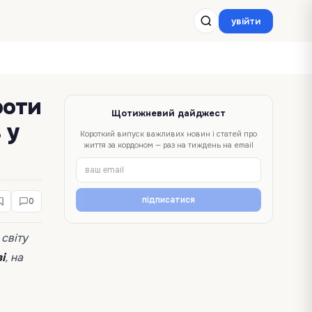
увійти
роти
Щотижневий дайджест
 у
Короткий випуск важливих новин і статей про
життя за кордоном — раз на тиждень на email
підписатися
0
світу
і
, на