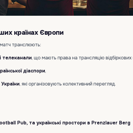
нших країнах Європи
С матч транслюють:
ні телеканали
, що мають права на трансляцію відбіркових 
раїнської діаспори
,
 України
, які організовують колективний перегляд.
 Football Pub, та українські простори в Prenzlauer Berg