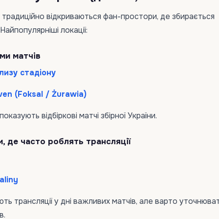
і традиційно відкриваються фан-простори, де збирається
 Найпопулярніші локації:
ми матчів
лизу стадіону
en (Foksal / Żurawia)
показують відбіркові матчі збірної України.
и, де часто роблять трансляції
aliny
ють трансляції у дні важливих матчів, але варто уточнюва
в.