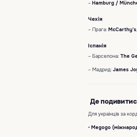
–
Hamburg / Münch
Чехія
– Прага:
McCarthy’s,
Іспанія
– Барселона:
The G
– Мадрид:
James Joy
Де подивитис
Для українців за кор
•
Megogo (міжнарод