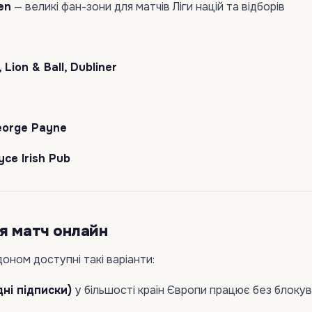
en
— великі фан-зони для матчів Ліги націй та відборів
 Lion & Ball, Dubliner
eorge Payne
ce Irish Pub
я матч онлайн
доном доступні такі варіанти:
ні підписки)
у більшості країн Європи працює без блокув