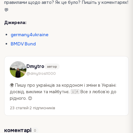
правилами щодо авто? Як це було? Пишіть у коментарях!
💬
Джерела:
germany4ukraine
BMDV Bund
Dmytro
автор
@dmytrosl1000
🌍 Пишу про українців за кордоном і зміни в Україні:
досвід, виклики та майбутнє. 🇺🇦 Все з любов’ю до
рідного. 😊
23 статей
2 підписників
коментарі
0