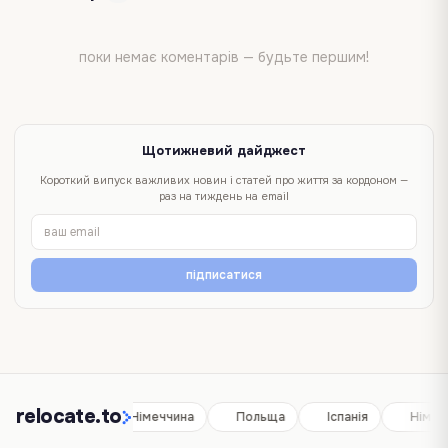
поки немає коментарів — будьте першим!
Щотижневий дайджест
Короткий випуск важливих новин і статей про життя за кордоном —
раз на тиждень на email
підписатися
relocate.to
Іспанія
Німеччина
Польща
Іспанія
Німеч