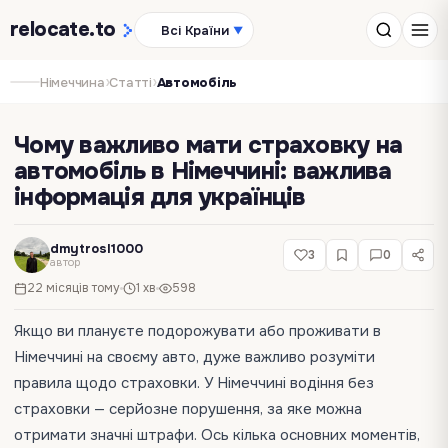
relocate
.to
Всі Країни
▼
›
›
Німеччина
Статті
Автомобіль
Чому важливо мати страховку на
автомобіль в Німеччині: важлива
інформація для українців
dmytrosl1000
3
0
автор
22 місяців тому
1 хв
598
Якщо ви плануєте подорожувати або проживати в
Німеччині на своєму авто, дуже важливо розуміти
правила щодо страховки. У Німеччині водіння без
страховки — серйозне порушення, за яке можна
отримати значні штрафи. Ось кілька основних моментів,