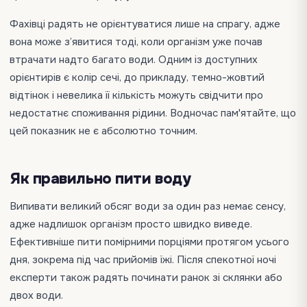
Фахівці радять не орієнтуватися лише на спрагу, адже
вона може з’явитися тоді, коли організм уже почав
втрачати надто багато води. Одним із доступних
орієнтирів є колір сечі, до прикладу, темно-жовтий
відтінок і невелика її кількість можуть свідчити про
недостатнє споживання рідини. Водночас пам'ятайте, що
цей показник не є абсолютно точним.
Як правильно пити воду
Випивати великий обсяг води за один раз немає сенсу,
адже надлишок організм просто швидко виведе.
Ефективніше пити помірними порціями протягом усього
дня, зокрема під час прийомів їжі. Після спекотної ночі
експерти також радять починати ранок зі склянки або
двох води.