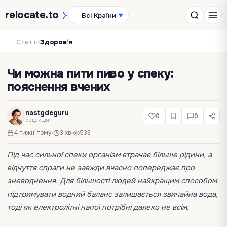
relocate
.to
Всі Країни
▼
›
Статті
Здоров’я
Чи можна пити пиво у спеку:
пояснення вчених
nastgdeguru
0
0
редакція
4 тижні тому
3 хв
533
Під час сильної спеки організм втрачає більше рідини, а
відчуття спраги не завжди вчасно попереджає про
зневоднення. Для більшості людей найкращим способом
підтримувати водний баланс залишається звичайна вода,
тоді як електролітні напої потрібні далеко не всім.