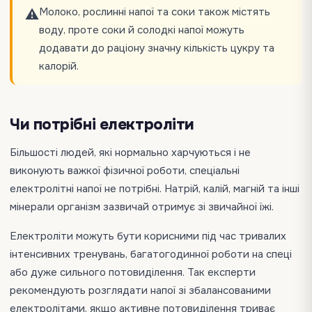
Молоко, рослинні напої та соки також містять
⚠️
воду, проте соки й солодкі напої можуть
додавати до раціону значну кількість цукру та
калорій.
Чи потрібні електроліти
Більшості людей, які нормально харчуються і не
виконують важкої фізичної роботи, спеціальні
електролітні напої не потрібні. Натрій, калій, магній та інші
мінерали організм зазвичай отримує зі звичайної їжі.
Електроліти можуть бути корисними під час тривалих
інтенсивних тренувань, багатогодинної роботи на спеці
або дуже сильного потовиділення. Так експерти
рекомендують розглядати напої зі збалансованими
електролітами, якщо активне потовиділення триває