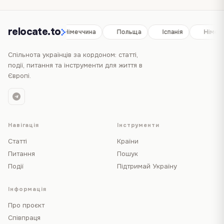
relocate.to
Іспанія
Німеччина
Польща
Іспанія
Німеч
Спільнота українців за кордоном: статті,
події, питання та інструменти для життя в
Європі.
Навігація
Інструменти
Статті
Країни
Питання
Пошук
Події
Підтримай Україну
Інформація
Про проєкт
Співпраця