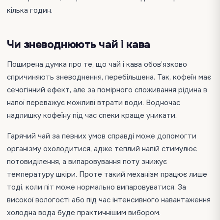
кілька годин.
Чи зневоднюють чай і кава
Поширена думка про те, що чай і кава обов’язково
спричиняють зневоднення, перебільшена. Так, кофеїн має
сечогінний ефект, але за помірного споживання рідина в
напої переважує можливі втрати води. Водночас
надлишку кофеїну під час спеки краще уникати.
Гарячий чай за певних умов справді може допомогти
організму охолодитися, адже теплий напій стимулює
потовиділення, а випаровування поту знижує
температуру шкіри. Проте такий механізм працює лише
тоді, коли піт може нормально випаровуватися. За
високої вологості або під час інтенсивного навантаження
холодна вода буде практичнішим вибором.