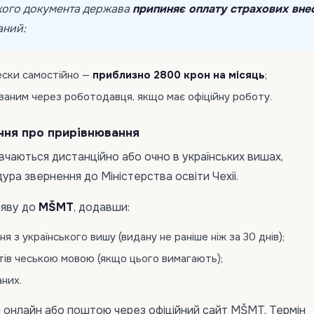
акого документа держава
припиняє оплату страхових вне
аний:
ески самостійно —
приблизно 2800 крон на місяць
;
ваним через роботодавця, якщо має офіційну роботу.
ння про прирівнювання
авчаються дистанційно або очно в українських вишах,
ра звернення до Міністерства освіти Чехії.
аяву до
MŠMT
, додавши:
я з українського вишу (видану не раніше ніж за 30 днів);
ів чеською мовою (якщо цього вимагають);
аних.
 онлайн або поштою через офіційний сайт MŠMT. Термін