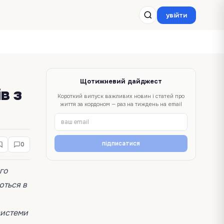
увійти
Щотижневий дайджест
в з
Короткий випуск важливих новин і статей про
життя за кордоном — раз на тиждень на email
підписатися
0
го
ються в
системи