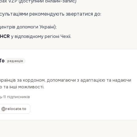
трах VZP (доступний онлайн-запис)
сультаціями рекомендують звертатися до:
ентрів допомоги Україні);
HCR
у відповідному регіоні Чехії.
To
редакція
українців за кордоном, допомагаючи з адаптацією та надаючи
 та інші можливості.
дь
11 підписників
relocate.to