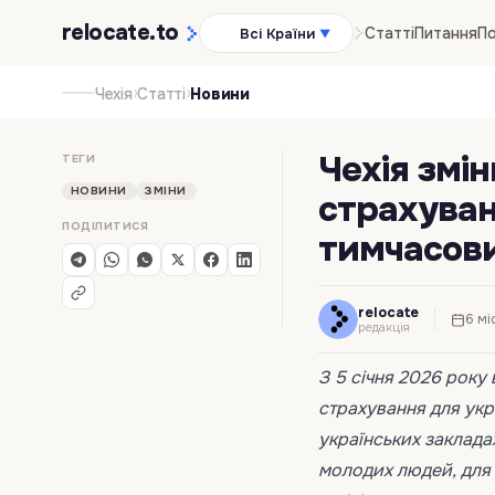
relocate
.to
Статті
Питання
По
Всі Країни
▼
›
›
Чехія
Статті
Новини
Чехія змі
ТЕГИ
НОВИНИ
ЗМІНИ
страхуван
ПОДІЛИТИСЯ
тимчасов
relocate
6 мі
редакція
З 5 січня 2026 року
страхування для укра
українських заклада
молодих людей, для