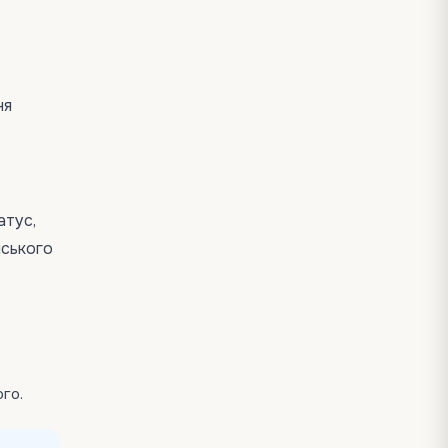
ня
атус,
нського
ого.