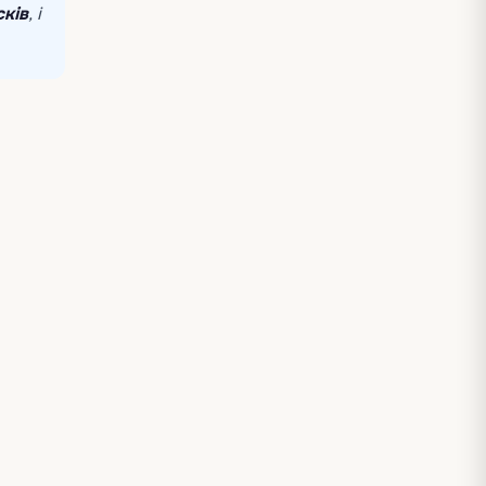
сків
, і