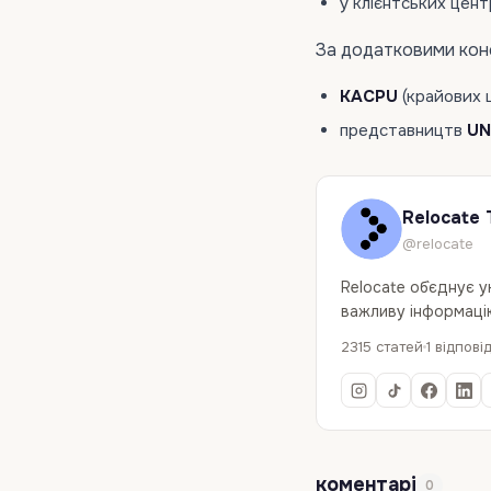
у клієнтських цен
За додатковими кон
KACPU
(крайових ц
представництв
UN
Relocate 
@relocate
Relocate об`єднує 
важливу інформацію
2315 статей
1 відпові
коментарі
0