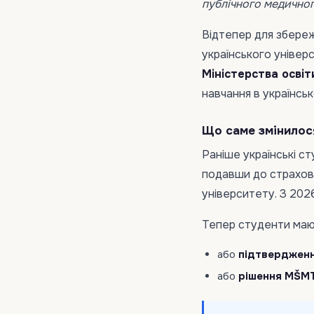
публічного медичног
Відтепер для збере
українського уніве
Міністерства освіт
навчання в українськ
Що саме змінилос
Раніше українські с
подавши до страхово
університету. З 202
Тепер студенти маю
або
підтвердженн
або
рішення MŠM