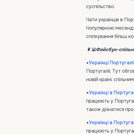
суспільство.
Чати українців в Пор
популярною месендж
спілкування більш к
👩‍💻Фейсбук-спільн
▪️
Українці Португалі
Португалії. Тут обго
новій країні, спільни
▪️
Українці в Португа
працюють у Португалі
також дізнатися про п
▪️
Українці в Португа
працюють у Португал