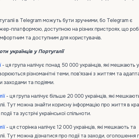
тугалії в Telegram можуть бути зручними, бо Telegram є
ер-платформою, доступною на різних пристроях, що роб
омфортним та доступним для користувачів.
оти українців у Португалії
ї
- ця група налічує понад 50 000 українців, які мешкають 
ворюються різноманітні теми, пов'язані з життям та адапт
ми заходами та подіями.
лії
- ця група налічує більше 20 000 українців, які мешкают
ї. Тут можна знайти корисну інформацію про життя в країн
одії та зустрічі української спільноти.
лії
- ця сторінка налічує 12 000 українців, які мешкають та
ії. Тут можна дізнатися про події та заходи, оголошення 