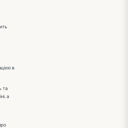
ить
у
ацією в
ь та
і, а
про