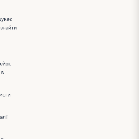
шукає
 знайти
йрії,
 в
омоги
алії