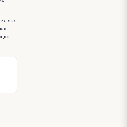
их
их, хто
ажає
ацією,