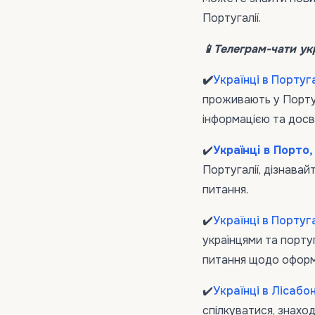
Португалії.
📱Телеграм-чати укр
✔️
Українці в Португа
проживають у Португ
інформацією та досв
✔️
Українці в Порто,
Португалії, дізнавай
питання.
✔️
Українці в Португа
українцями та португ
питання щодо оформ
✔️
Українці в Лісабо
спілкуватися, знахо