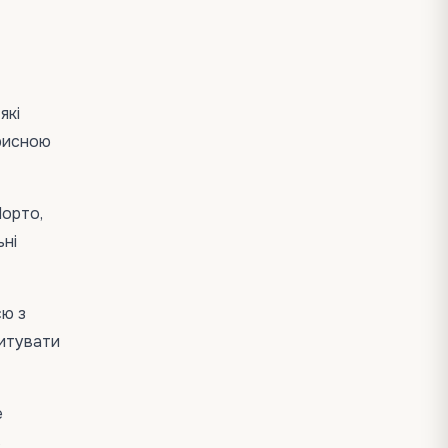
які
орисною
Порто,
ьні
єю з
питувати
е
в