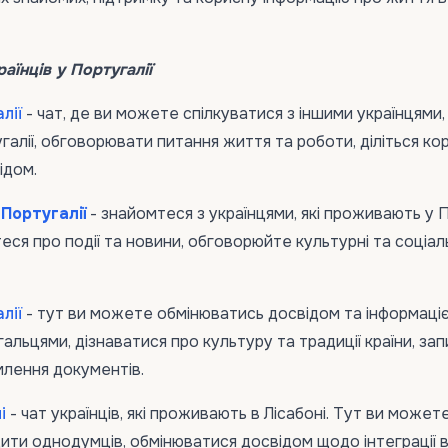
аїнців у Португалії
лії
- чат, де ви можете спілкуватися з іншими українцями, 
алії, обговорювати питання життя та роботи, діліться к
ідом.
 Португалії
- знайомтеся з українцями, які проживають у 
теся про події та новини, обговорюйте культурні та соціал
лії
- тут ви можете обмінюватись досвідом та інформаці
альцями, дізнаватися про культуру та традиції країни, за
лення документів.
ні
- чат українців, які проживають в Лісабоні. Тут ви может
дити однодумців, обмінюватися досвідом щодо інтеграції 