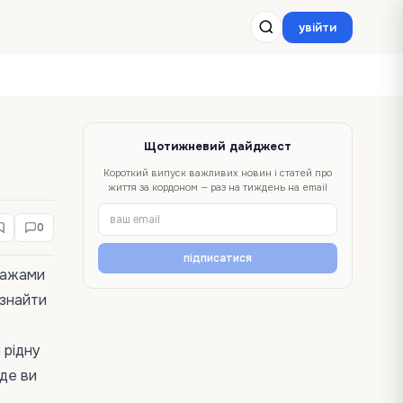
увійти
Щотижневий дайджест
Короткий випуск важливих новин і статей про
життя за кордоном — раз на тиждень на email
0
підписатися
йзажами
 знайти
 рідну
 де ви