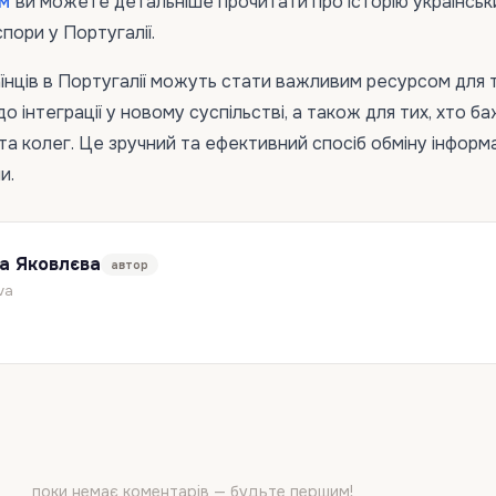
м
ви можете детальніше прочитати про історію українськ
аспори у Португалії.
їнців в Португалії можуть стати важливим ресурсом для т
 інтеграції у новому суспільстві, а також для тих, хто б
 та колег. Це зручний та ефективний спосіб обміну інформ
и.
а Яковлєва
автор
va
поки немає коментарів — будьте першим!