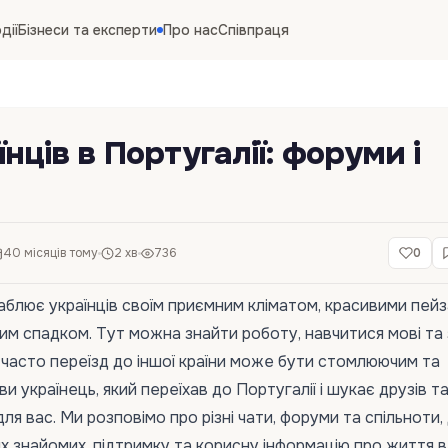
дії
Бізнеси та експерти
Про нас
Співпраця
нців в Португалії: форуми і
40 місяців тому
2 хв
736
0
аблює українців своїм приємним кліматом, красивими пе
им спадком. Тут можна знайти роботу, навчитися мові та
, часто переїзд до іншої країни може бути стомлюючим та
и українець, який переїхав до Португалії і шукає друзів та
ля вас. Ми розповімо про різні чати, форуми та спільноти,
 знайомих, підтримку та корисну інформацію про життя в