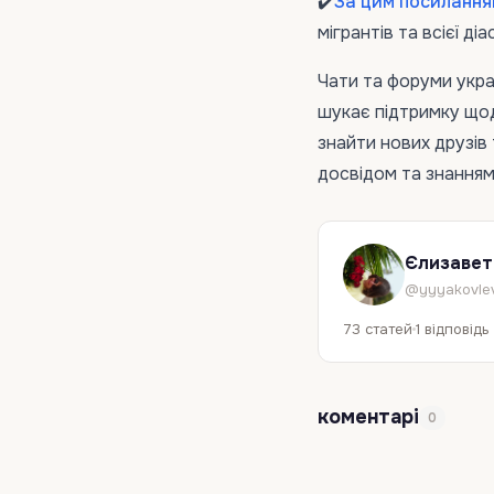
✔️
За цим посилання
мігрантів та всієї ді
Чати та форуми укра
шукає підтримку щодо
знайти нових друзів
досвідом та знанням
Єлизавет
@yyyakovle
73 статей
1 відповідь
коментарі
0