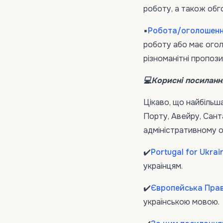
роботу, а також обго
▪️
Робота/оголошення
роботу або має огол
різноманітні пропози
💻Корисні посилання
Цікаво, що найбільша
Порту, Авейру, Сантар
адміністративному о
✔️
Portugal for Ukrai
українцям.
✔️
Європейська Пра
українською мовою.