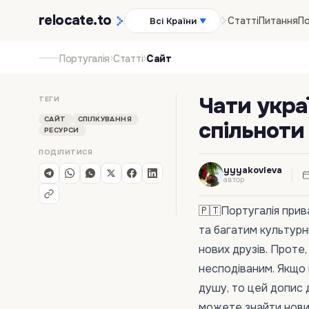
relocate
.to
Статті
Питання
По
Всі Країни
▼
›
›
Португалія
Статті
Сайт
Чати украї
ТЕГИ
САЙТ
СПІЛКУВАННЯ
спільноти
РЕСУРСИ
ПОДІЛИТИСЯ
yyyakovleva
автор
🇵🇹Португалія прив
та багатим культурн
нових друзів. Проте
несподіваним. Якщо в
душу, то цей допис д
можете знайти нових