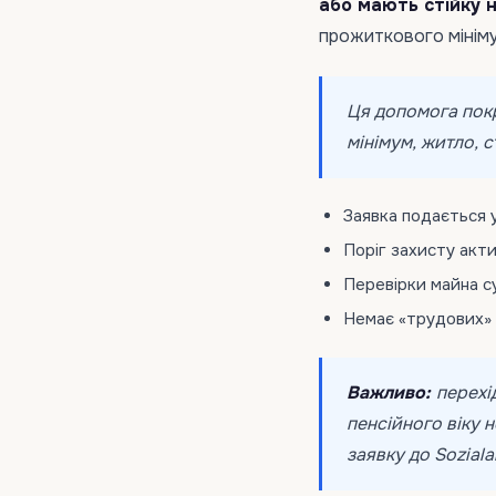
або мають стійку 
прожиткового мінім
Ця допомога пок
мінімум, житло, 
Заявка подається у
Поріг захисту акти
Перевірки майна с
Немає «трудових» 
Важливо:
перехі
пенсійного віку 
заявку до Sozial