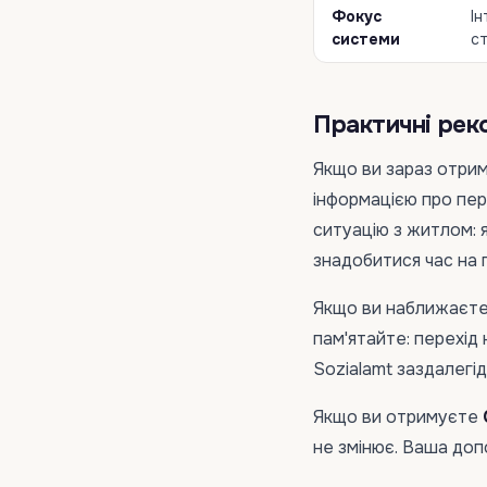
Фокус
Ін
системи
ст
Практичні рек
Якщо ви зараз отри
інформацією про пер
ситуацію з житлом:
знадобитися час на 
Якщо ви наближаєт
пам'ятайте: перехід 
Sozialamt заздалегід
Якщо ви отримуєте
не змінює. Ваша доп