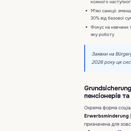
кожного наступног
М'які санкції: зме
30% від базової су
Фокус на навчанні 
яку роботу
Заявки на Bürger
2026 року ця сис
Grundsicherung
пенсіонерів та
Окрема форма соціа
Erwerbsminderung
(
призначена для зовсі