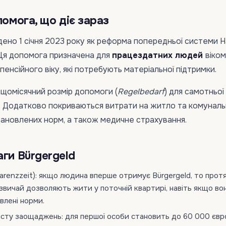
помога, що діє зараз
дено 1 січня 2023 року як реформа попередньої системи Ha
). Ця допомога призначена для
працездатних людей
віком
пенсійного віку, які потребують матеріальної підтримки.
 щомісячний розмір допомоги (
Regelbedarf
) для самотньо
. Додатково покриваються витрати на житло та комуналь
ановлених норм, а також медичне страхування.
ги Bürgergeld
arenzzeit):
якщо людина вперше отримує Bürgergeld, то прот
звичай дозволяють жити у поточній квартирі, навіть якщо во
влені норми.
исту заощаджень: для першої особи становить до 60 000 євро