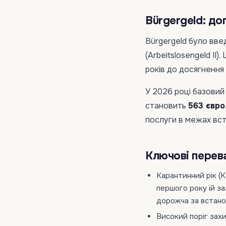
Bürgergeld: до
Bürgergeld було вве
(Arbeitslosengeld II
років до досягнення 
У 2026 році базовий
становить
563 євро
послуги в межах вст
Ключові перева
Карантинний рік (K
першого року їй за
дорожча за встано
Високий поріг зах