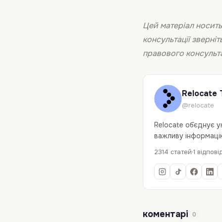
Цей матеріал носить
консультації зверніт
правового консультан
Relocate 
@relocate
Relocate об`єднує 
важливу інформацію
2314 статей
1 відпові
коментарі
0