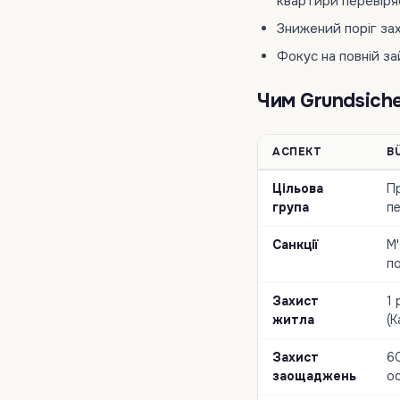
квартири перевіряє
Знижений поріг з
Фокус на повній за
Чим Grundsiche
АСПЕКТ
B
Цільова
Пр
група
пе
Санкції
М'
п
Захист
1 
житла
(K
Захист
6
заощаджень
о