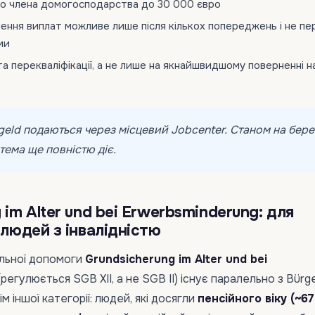
о члена домогосподарства до 30 000 євро
ншення виплат можливе лише після кількох попереджень і не п
ми
та перекваліфікації, а не лише на якнайшвидшому поверненні н
geld подаються через місцевий Jobcenter. Станом на бер
тема ще повністю діє.
 im Alter und bei Erwerbsminderung: для
 людей з інвалідністю
льної допомоги
Grundsicherung im Alter und bei
регулюється SGB XII, а не SGB II) існує паралельно з Bürge
м іншої категорії: людей, які досягли
пенсійного віку (~67