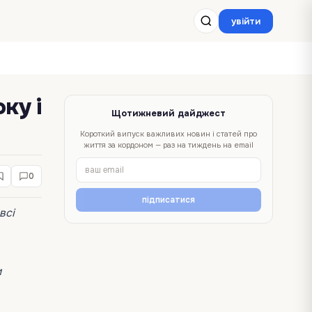
увійти
ку і
Щотижневий дайджест
Короткий випуск важливих новин і статей про
життя за кордоном — раз на тиждень на email
0
підписатися
всі
м