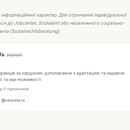
 інформаційний характер. Для отримання індивідуальної
ься до Jobcenter, Sozialamt або незалежного соціально-
та (Sozialrechtsberatung).
To
редакція
українців за кордоном, допомагаючи з адаптацією та надаючи
 та інші можливості.
дь
11 підписників
relocate.to