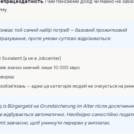
непрацездатність
, і чий пенсійний дохід чи майно не заб
уму.
риває той самий набір потреб — базовий прожитковий
страхування, проте умови суттєво відрізняються:
 Sozialamt (а не в Jobcenter)
вів значно нижчий: лише 10 000 євро
уворіші
зобов'язань — адже ця категорія людей не очікується на ринк
д із Bürgergeld на Grundsicherung im Alter після досягненн
не відбувається автоматично. Необхідно самостійно подат
amt завчасно, щоб уникнути перерви у виплатах.