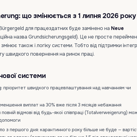
erung: що змінюється з 1 липня 2026 року
 Bürgergeld для працездатних буде замінено на
Neue
іційна назва Grundsicherungsgeld). Це не просте переймен
мінює також і логіку системи. Тобто від підтримки інтегр
у швидкого повернення на ринок праці.
 нової системи
ng: пріоритет швидкого працевлаштування над навчанням чи
 зменшення виплат на 30% вже після 3 місяців небажання
 повній відмові від будь-якої співпраці (Totalverweigerung) м
 допомоги
о з першого дня: карантинного року більше не буде — вартіс