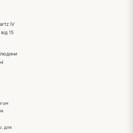
rtz IV
 від 15
ї людини
ні
ягом
на
, для