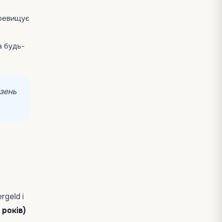
еревищує
а будь-
езень
rgeld і
 років)