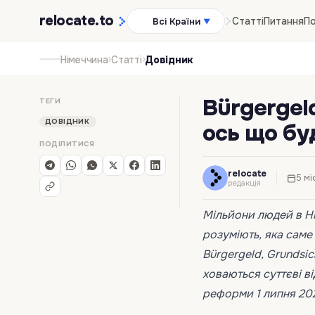
relocate
.to
Статті
Питання
По
Всі Країни
▼
›
›
Німеччина
Статті
Довідник
Bürgergel
ТЕГИ
ДОВІДНИК
ось що бу
ПОДІЛИТИСЯ
relocate
5 мі
редакція
Мільйони людей в Ні
розуміють, яка саме 
Bürgergeld, Grundsic
ховаються суттєві ві
реформи 1 липня 202