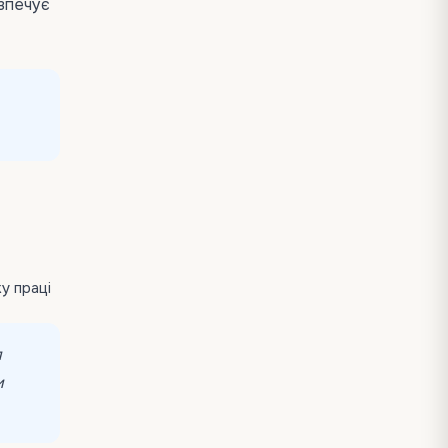
езпечує
у праці
я
и