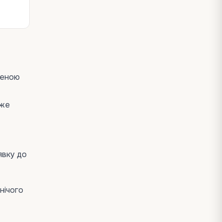
леною
оже
явку до
нічого