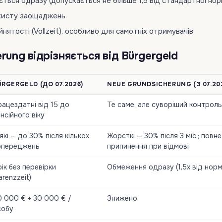
ться одразу (допускається не більше 1,5 від стандартної нор
ахисту заощаджень
йнятості (Vollzeit), особливо для самотніх отримувачів
rung відрізняється від Bürgergeld
ÜRGERGELD (ДО 07.2026)
NEUE GRUNDSICHERUNG (З 07.20
ацездатні від 15 до
Те саме, але суворіший контроль
нсійного віку
які — до 30% після кількох
Жорсткі — 30% після 3 міс.; повне
опереджень
припинення при відмові
рік без перевірки
Обмеження одразу (1,5x від норм
arenzzeit)
0 000 € + 30 000 € /
Знижено
собу