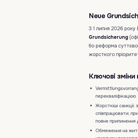
Neue Grundsich
З 1 липня 2026 року
Grundsicherung
(оф
бо реформа суттєво з
жорсткого пріоритет
Ключові зміни
Vermittlungsvorra
перекваліфікацією
Жорсткіші санкції:
співпрацювати; при
повне припинення
Обмеження на житл