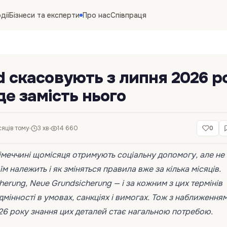
дії
Бізнеси та експерти
Про нас
Співпраця
d скасовують з липня 2026 ро
де замість нього
сяців тому
3 хв
14 660
0
меччині щомісяця отримують соціальну допомогу, але не 
їм належить і як зміняться правила вже за кілька місяців.
herung, Neue Grundsicherung — і за кожним з цих термінів
дмінності в умовах, санкціях і вимогах. Тож з наближення
6 року знання цих деталей стає нагальною потребою.