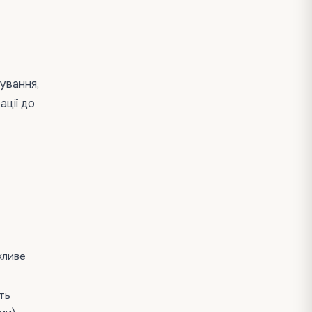
ування,
ації до
ожливе
ть