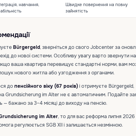
теграція, навчання,
Швидке повернення на повну
абільність
зайнятість
омендації
муєте
Bürgergeld
, зверніться до свого Jobcenter за онов
ехід до нової системи. Особливу увагу варто звернути на
 якщо ваша квартира перевищує стандартні норми, вам м
пошук нового житла або узгодження з органами.
еся до
пенсійного віку (67 років)
і отримуєте Bürgergeld,
на Grundsicherung im Alter не є автоматичним. Подайте за
ь — бажано за 3–4 місяці до виходу на пенсію.
Grundsicherung im Alter
, то для вас реформа липня 2026 
омога регулюється SGB XII і залишається незмінною.