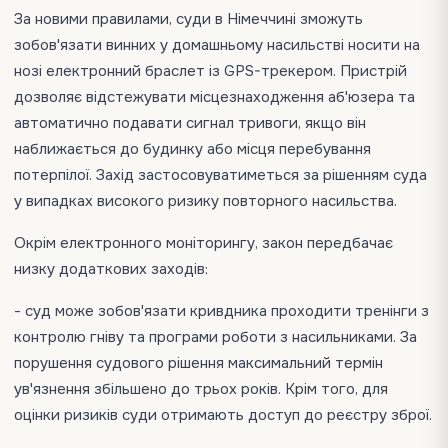
За новими правилами, суди в Німеччині зможуть
зобов'язати винних у домашньому насильстві носити на
нозі електронний браслет із GPS-трекером. Пристрій
дозволяє відстежувати місцезнаходження аб'юзера та
автоматично подавати сигнал тривоги, якщо він
наближається до будинку або місця перебування
потерпілої. Захід застосовуватиметься за рішенням суда
у випадках високого ризику повторного насильства.
Окрім електронного моніторингу, закон передбачає
низку додаткових заходів:
- суд може зобов'язати кривдника проходити тренінги з
контролю гніву та програми роботи з насильниками. За
порушення судового рішення максимальний термін
ув'язнення збільшено до трьох років. Крім того, для
оцінки ризиків суди отримають доступ до реєстру зброї.