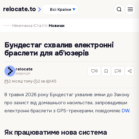
relocate
.to
Всі Країни
▼
›
›
Німеччина
Статті
Новини
Бундестаг схвалив електронні
браслети для аб'юзерів
relocate
0
0
редакція
2 місяці тому
2 хв
145
8 травня 2026 року Бундестаг ухвалив зміни до Закону
про захист від домашнього насильства, запровадивши
електронні браслети з GPS-трекерами, повідомляє
DW
.
Як працюватиме нова система