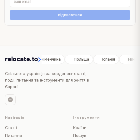
підписатися
relocate.to
Іспанія
Німеччина
Польща
Іспанія
Німеч
Спільнота українців за кордоном: статті,
події, питання та інструменти для життя в
Європі.
Навігація
Інструменти
Статті
Країни
Питання
Пошук