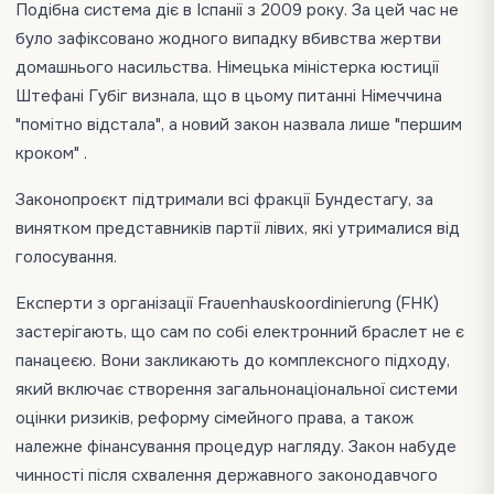
Подібна система діє в Іспанії з 2009 року. За цей час не
було зафіксовано жодного випадку вбивства жертви
домашнього насильства. Німецька міністерка юстиції
Штефані Губіг визнала, що в цьому питанні Німеччина
"помітно відстала", а новий закон назвала лише "першим
кроком" .
Законопроєкт підтримали всі фракції Бундестагу, за
винятком представників партії лівих, які утрималися від
голосування.
Експерти з організації Frauenhauskoordinierung (FHK)
застерігають, що сам по собі електронний браслет не є
панацеєю. Вони закликають до комплексного підходу,
який включає створення загальнонаціональної системи
оцінки ризиків, реформу сімейного права, а також
належне фінансування процедур нагляду. Закон набуде
чинності після схвалення державного законодавчого