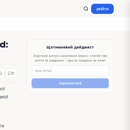
увійти
d:
Щотижневий дайджест
Короткий випуск важливих новин і статей про
життя за кордоном — раз на тиждень на email
0
підписатися
ої
geld
ти