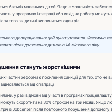
ться батьків маленьких дітей. Якщо є можливість забезпе
участь у програмах інтеграції або вихід на роботу можуть
сля того, як дитині виповниться один рік.
тського доопрацювання цей пункт уточнили. Фактично та
авати після досягнення дитиною 14-місячного віку.
рушення стануть жорсткішими
ших частин реформи є посилення санкцій для тих, хто не 
відмовляється від співпраці.
вилами, у разі відмови від участі в програмах працевлашт
 можуть скоротити на 30% строком на три місяці. Якщо л
устріч із Jobcenter, після повторного порушення допомогу