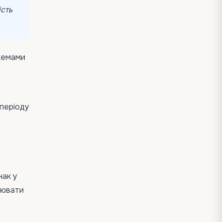
ість
схемами
 періоду
нак у
цювати