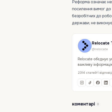
Реформа означає не 
посилення вимог до 
безробітних до робо
держави, не виконує 
Relocate 
@relocate
Relocate об`єднує 
важливу інформацію
2314 статей
1 відпові
коментарі
0