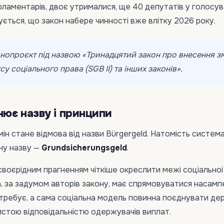
ламентарів, двоє утрималися, ще 40 депутатів у голосув
кується, що закон набере чинності вже влітку 2026 року.
нопроєкт під назвою «Тринадцятий закон про внесення з
у соціального права (SGB II) та інших законів».
нює назву і принципи
мін стане відмова від назви Bürgergeld. Натомість систем
ну назву —
Grundsicherungsgeld
.
воєрідним прагненням чіткіше окреслити межі соціальної
, за задумом авторів закону, має спрямовуватися насам
 потребує, а сама соціальна модель повинна поєднувати д
бистою відповідальністю одержувачів виплат.