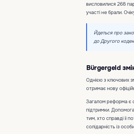
висловилися 268 пар
участі не брали. Очі
Йдеться про зако
до Другого кодекс
Bürgergeld змі
Однією з ключових з
отримає нову офіцій
Загалом реформа є с
підтримки. Допомога
тим, хто справді її
солідарність із осо