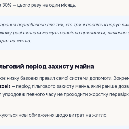
30% — цього разу на один місяць.
рання передбачене для тих, хто тричі поспіль ігнорує ви
такому разі виплати можуть повністю припинити, включно 
рат на житло.
льговий період захисту майна
ює низку базових правил самої системи допомоги. Зокрем
zzeit
— період пільгового захисту майна, який раніше доз
 упродовж певного часу не проходити жорстку перевірк
джуються нові обмеження щодо витрат на житло.