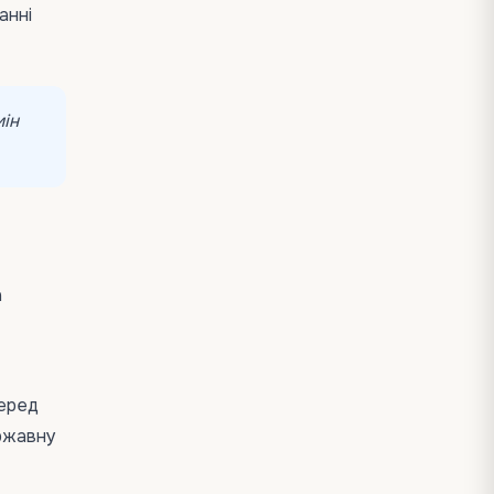
анні
мін
а
перед
ержавну