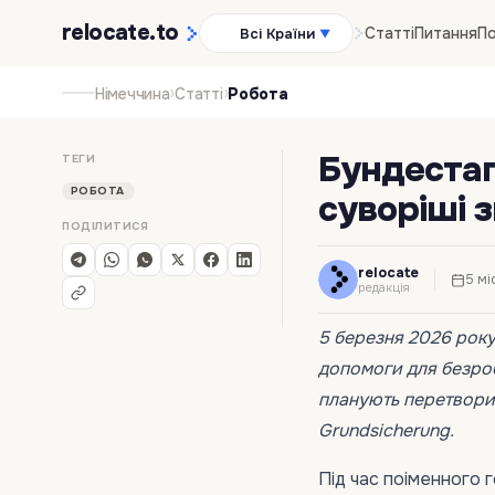
relocate
.to
Статті
Питання
По
Всі Країни
▼
›
›
Німеччина
Статті
Робота
Бундестаг
ТЕГИ
РОБОТА
суворіші з
ПОДІЛИТИСЯ
relocate
5 мі
редакція
5 березня 2026 рок
допомоги для безроб
планують перетвори
Grundsicherung.
Під час поіменного 