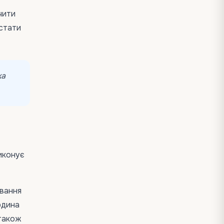
чити
 стати
ка
виконує
ування
юдина
 також