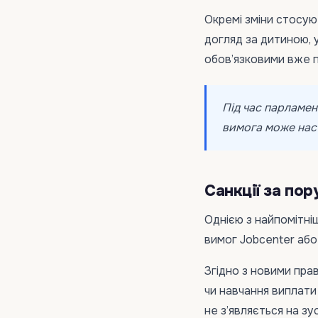
Окремі зміни стосую
догляд за дитиною, 
обов’язковими вже пі
Під час парламен
вимога може наст
Санкції за по
Однією з найпомітні
вимог Jobcenter або 
Згідно з новими пра
чи навчання виплати
не з’являється на з