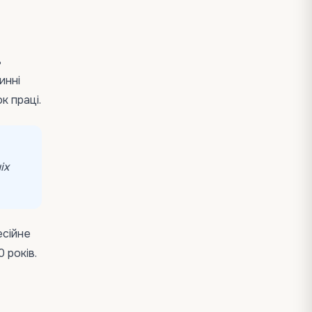
ь
инні
к праці.
іх
есійне
 років.