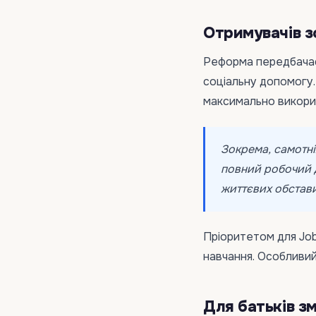
Отримувачів з
Реформа передбачає
соціальну допомогу.
максимально викорис
Зокрема, самотн
повний робочий д
життєвих обстав
Пріоритетом для Jo
навчання. Особливий
Для батьків з