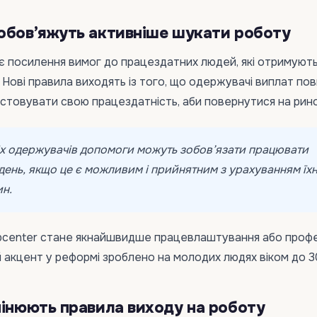
обов’яжуть активніше шукати роботу
 посилення вимог до працездатних людей, які отримуют
 Нові правила виходять із того, що одержувачі виплат пов
товувати свою працездатність, аби повернутися на рино
іх одержувачів допомоги можуть зобов’язати працювати
ень, якщо це є можливим і прийнятним з урахуванням їхн
ин.
bcenter стане якнайшвидше працевлаштування або проф
 акцент у реформі зроблено на молодих людях віком до 30
мінюють правила виходу на роботу