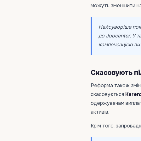
можуть зменшити на 
Найсуворіше пока
до Jobcenter. У 
компенсацією вит
Скасовують пі
Реформа також змін
скасовується
Karen
одержувачам виплат
активів.
Крім того, запрова