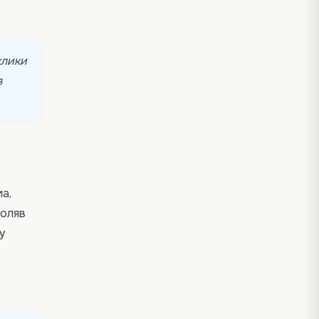
клики
з
а,
воляв
у