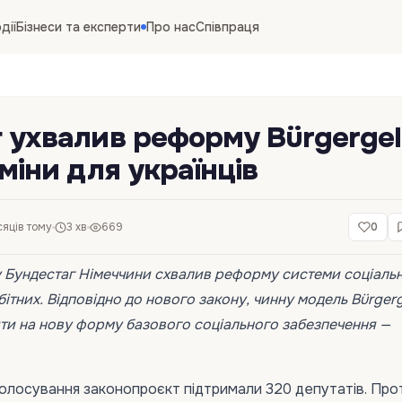
дії
Бізнеси та експерти
Про нас
Співпраця
 ухвалив реформу Bürgergel
міни для українців
сяців тому
3 хв
669
0
у Бундестаг Німеччини схвалив реформу системи соціальн
ітних. Відповідно до нового закону, чинну модель Bürger
ти на нову форму базового соціального забезпечення —
голосування законопроєкт підтримали 320 депутатів. Про