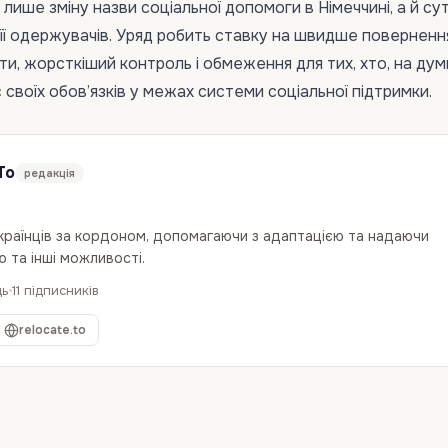
лише зміну назви соціальної допомоги в Німеччині, а й су
її одержувачів. Уряд робить ставку на швидше поверненн
ти, жорсткіший контроль і обмеження для тих, хто, на дум
своїх обов’язків у межах системи соціальної підтримки.
To
редакція
українців за кордоном, допомагаючи з адаптацією та надаючи
 та інші можливості.
дь
11 підписників
relocate.to