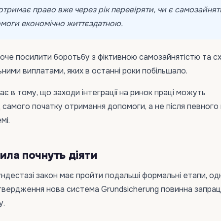
отримає право вже через рік перевіряти, чи є самозайнят
моги економічно життєздатною.
хоче посилити боротьбу з фіктивною самозайнятістю та 
ними виплатами, яких в останні роки побільшало.
ає в тому, що заходи інтеграції на ринок праці можуть
 самого початку отримання допомоги, а не після певного
мі.
вила почнуть діяти
ундестазі закон має пройти подальші формальні етапи, од
атвердження нова система Grundsicherung повинна запра
у.