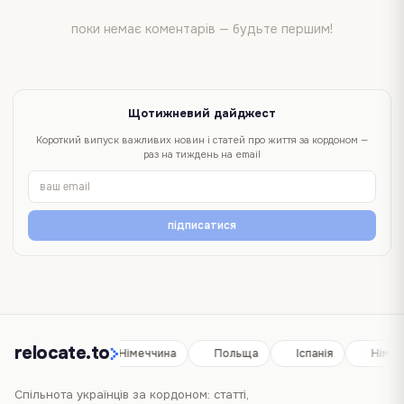
поки немає коментарів — будьте першим!
Щотижневий дайджест
Короткий випуск важливих новин і статей про життя за кордоном —
раз на тиждень на email
підписатися
relocate.to
Іспанія
Німеччина
Польща
Іспанія
Німеч
Спільнота українців за кордоном: статті,