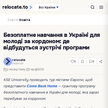
relocate
.to
Всі Країни
▼
›
Статті
Освіта
Безоплатне навчання в Україні для
молоді за кордоном: де
відбудуться зустрічі програми
relocate
0
0
редакція
2 місяці тому
1 хв
509
KSE University проводить тур містами Європи, щоб
представити
Come Back Home
— грантову програму
безоплатного навчання в Україні для молоді, яка зараз
перебуває за кордоном.