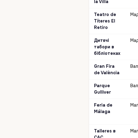
la Villa
Teatro de
Ма
Títeres El
Retiro
Дитячі
Ма
табори в
бібліотеках
Gran Fira
Вал
de València
Parque
Вал
Gulliver
Feria de
Мал
Málaga
Talleres в
Мал
CAC