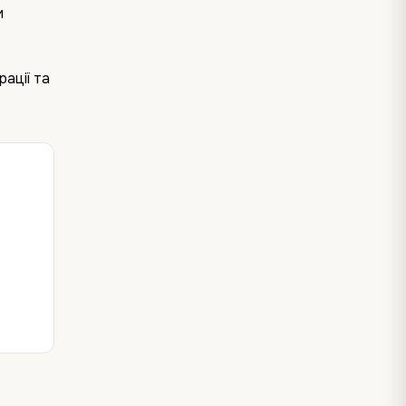
и
ації та