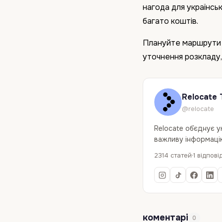
нагода для українсь
багато коштів.
Плануйте маршрути з
уточнення розкладу, 
Relocate 
@relocate
Relocate об`єднує 
важливу інформацію
2314 статей
1 відпові
коментарі
0