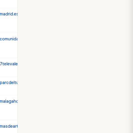
madrid.es
comunidad.madrid
7televalencia.com
parcdelturia.es
malagahoy.es
masdearte.com