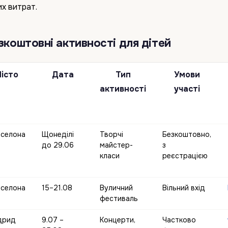
их витрат.
зкоштовні активності для дітей
істо
Дата
Тип
Умови
активності
участі
селона
Щонеділі
Творчі
Безкоштовно,
до 29.06
майстер-
з
класи
реєстрацією
селона
15–21.08
Вуличний
Вільний вхід
фестиваль
дрид
9.07 –
Концерти,
Частково