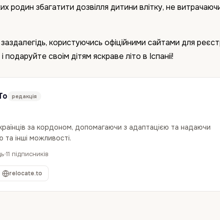
ких родин збагатити дозвілля дитини влітку, не витрачаюч
аздалегідь, користуючись офіційними сайтами для реєстр
і подаруйте своїм дітям яскраве літо в Іспанії!
To
редакція
українців за кордоном, допомагаючи з адаптацією та надаючи
 та інші можливості.
дь
11 підписників
relocate.to