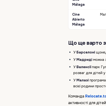
Málaga
Cine
Мал
Abierto
Málaga
Що ще варто 
У
Барселоні
щонед
У
Мадриді
можна з
У
Валенсії
парк Гул
розваг для дітей у 
У
Малазі
програма 
всієї родини прост
Команда
Relocate.t
активності для дітей 