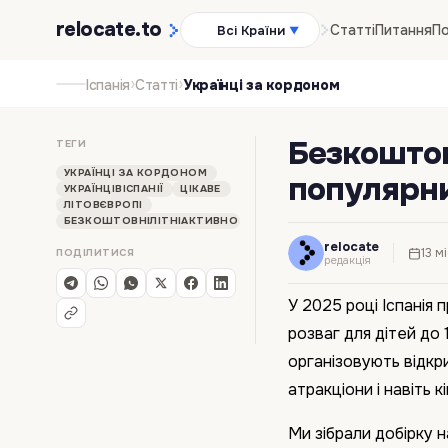
relocate
.to
Статті
Питання
По
Всі Країни
▼
›
›
Іспанія
Статті
Українці за кордоном
Безкоштовн
ТЕГИ
УКРАЇНЦІ ЗА КОРДОНОМ
популярних
УКРАЇНЦІВІСПАНІЇ
ЦІКАВЕ
ЛІТОВЄВРОПІ
БЕЗКОШТОВНІЛІТНІАКТИВНОСТІДЛЯДІТЕЙ
relocate
13 м
ПОДІЛИТИСЯ
редакція
У 2025 році Іспанія
розваг для дітей до 
організовують відкри
атракціони і навіть к
Ми зібрали добірку н