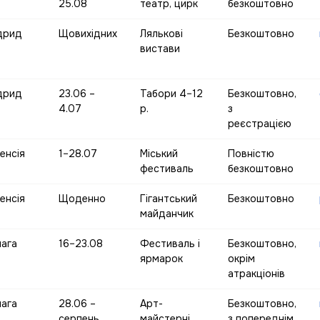
25.08
театр, цирк
безкоштовно
дрид
Щовихідних
Лялькові
Безкоштовно
вистави
дрид
23.06 –
Табори 4–12
Безкоштовно,
4.07
р.
з
реєстрацією
енсія
1–28.07
Міський
Повністю
фестиваль
безкоштовно
енсія
Щоденно
Гігантський
Безкоштовно
майданчик
ага
16–23.08
Фестиваль і
Безкоштовно,
ярмарок
окрім
атракціонів
ага
28.06 –
Арт-
Безкоштовно,
серпень
майстерні
з попереднім