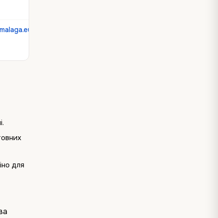
malaga.eu
і.
товних
іно для
ова