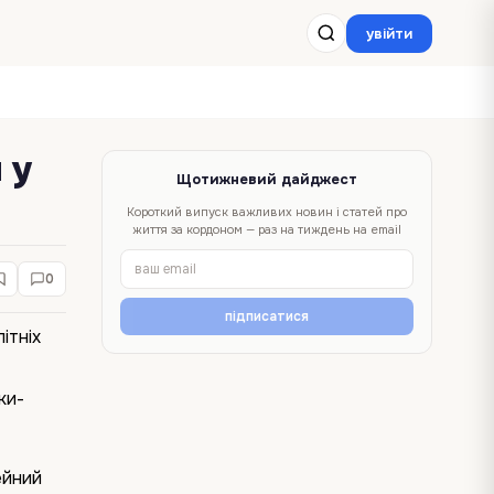
увійти
 у
Щотижневий дайджест
Короткий випуск важливих новин і статей про
життя за кордоном — раз на тиждень на email
0
підписатися
ітніх
ки-
ейний