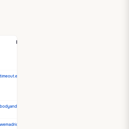
Посилання
timeout.es
bodyandsoulinternational.com
wemadrid.es