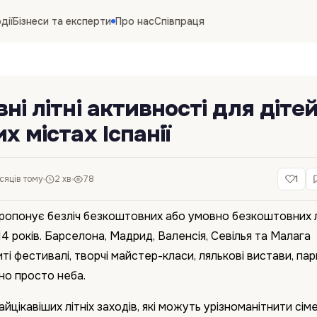
дії
Бізнеси та експерти
Про нас
Співпраця
і літні активності для дітей
 містах Іспанії
ісяців тому
2 хв
78
1
 пропонує безліч безкоштовних або умовно безкоштовних л
14 років. Барселона, Мадрид, Валенсія, Севілья та Малага
ті фестивалі, творчі майстер-класи, лялькові вистави, пар
іно просто неба.
айцікавіших літніх заходів, які можуть урізноманітнити сім