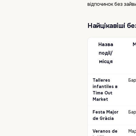
відпочинок без зайв
Найцікавіші бе
Назва
М
події/
місця
Talleres
Бар
infantiles в
Time Out
Market
Festa Major
Бар
de Gràcia
Veranos de
Ма