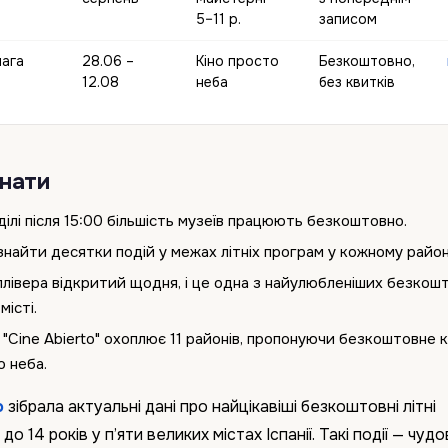
5–11 р.
записом
ага
28.06 –
Кіно просто
Безкоштовно,
12.08
неба
без квитків
знати
ілі після 15:00 більшість музеїв працюють безкоштовно.
найти десятки подій у межах літніх програм у кожному район
лівера відкритий щодня, і це одна з найулюбленіших безкош
місті.
"Cine Abierto" охоплює 11 районів, пропонуючи безкоштовне к
о неба.
o
зібрала актуальні дані про найцікавіші безкоштовні літні
до 14 років у п’яти великих містах Іспанії. Такі події — чуд