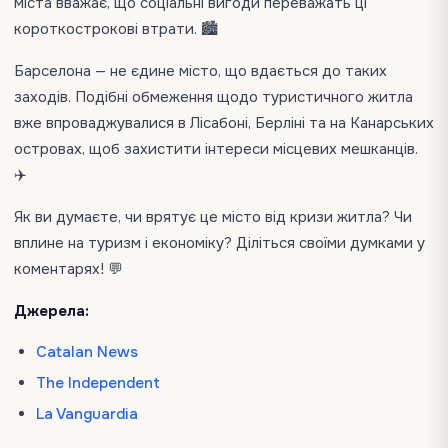
міста вважає, що соціальні вигоди переважать ці
короткострокові втрати. 🏙️
Барселона — не єдине місто, що вдається до таких
заходів. Подібні обмеження щодо туристичного житла
вже впроваджувалися в Лісабоні, Берліні та на Канарських
островах, щоб захистити інтереси місцевих мешканців.
✈️
Як ви думаєте, чи врятує це місто від кризи житла? Чи
вплине на туризм і економіку? Діліться своїми думками у
коментарях! 💬
Джерела:
Catalan News
The Independent
La Vanguardia