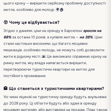
цього кроку — вирішити серйозну проблему доступності
житла, особливо для молоді. 🌍🏠
😲 Чому це відбувається?
Згідно з даними, ціни на оренду в Барселоні
зросли на
68%
за останні 10 років, а купівля житла —
на 38%
. Ціни
стали настільки високими, що багато місцевих
мешканців, особливо молодь, не можуть собі дозволити
жити в рідному місті. 🌆 Це викликало справжню кризу на
ринку житла, яку влада намагається вирішити,
перетворюючи туристичні квартири на житло для
постійного проживання.
🏨 Що станеться з туристичними квартирами?
Усі чинні ліцензії на туристичну оренду будуть анульовані
до 2028 року. Ці об'єкти будуть або здані в оренду
місцевим жителям, або виставлені на продаж. План також