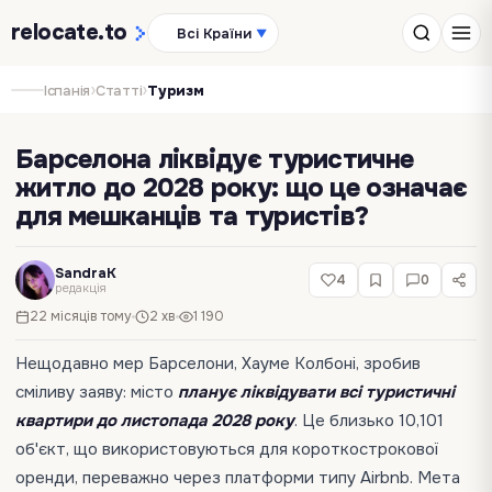
relocate
.to
Всі Країни
▼
›
›
Іспанія
Статті
Туризм
Барселона ліквідує туристичне
житло до 2028 року: що це означає
для мешканців та туристів?
SandraK
4
0
редакція
22 місяців тому
2 хв
1 190
Нещодавно мер Барселони, Хауме Колбоні, зробив
сміливу заяву: місто
планує ліквідувати всі туристичні
квартири до листопада 2028 року
. Це близько 10,101
об'єкт, що використовуються для короткострокової
оренди, переважно через платформи типу Airbnb. Мета