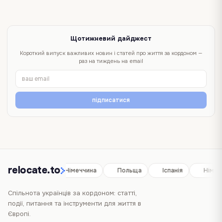
Щотижневий дайджест
Короткий випуск важливих новин і статей про життя за кордоном —
раз на тиждень на email
підписатися
relocate.to
Іспанія
Німеччина
Польща
Іспанія
Німеч
Спільнота українців за кордоном: статті,
події, питання та інструменти для життя в
Європі.