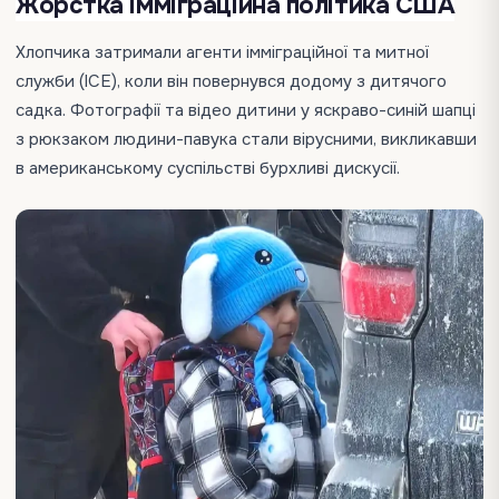
Жорстка імміграційна політика США
Хлопчика затримали агенти імміграційної та митної
служби (ICE), коли він повернувся додому з дитячого
садка. Фотографії та відео дитини у яскраво-синій шапці
з рюкзаком людини-павука стали вірусними, викликавши
в американському суспільстві бурхливі дискусії.