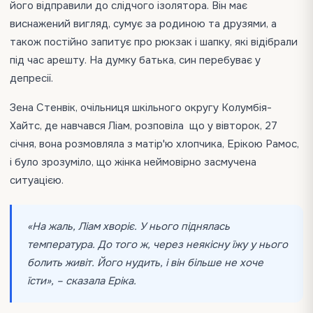
його відправили до слідчого ізолятора. Він має
виснажений вигляд, сумує за родиною та друзями, а
також постійно запитує про рюкзак і шапку, які відібрали
під час арешту. На думку батька, син перебуває у
депресії.
Зена Стенвік, очільниця шкільного округу Колумбія-
Хайтс, де навчався Ліам, розповіла що у вівторок, 27
січня, вона розмовляла з матір'ю хлопчика, Ерікою Рамос,
і було зрозуміло, що жінка неймовірно засмучена
ситуацією.
«На жаль, Ліам хворіє. У нього піднялась
температура. До того ж, через неякісну їжу у нього
болить живіт. Його нудить, і він більше не хоче
їсти», – сказала Еріка.