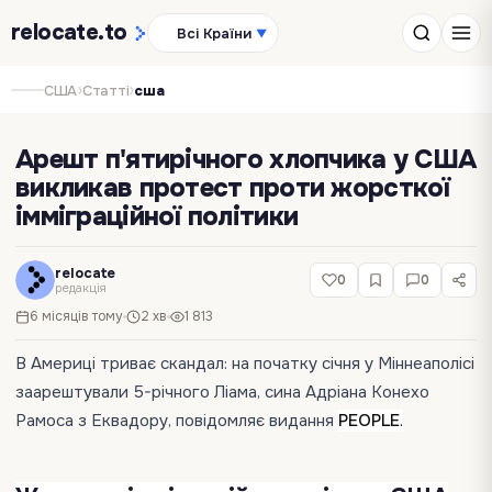
relocate
.to
Всі Країни
▼
›
›
США
Статті
сша
Арешт п'ятирічного хлопчика у США
викликав протест проти жорсткої
імміграційної політики
relocate
0
0
редакція
6 місяців тому
2 хв
1 813
В Америці триває скандал: на початку січня у Міннеаполісі
заарештували 5-річного Ліама, сина Адріана Конехо
Рамоса з Еквадору, повідомляє видання
PEOPLE
.