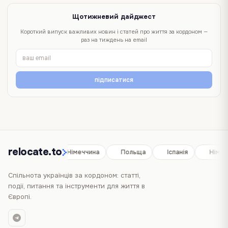
Щотижневий дайджест
Короткий випуск важливих новин і статей про життя за кордоном —
раз на тиждень на email
підписатися
relocate.to
Іспанія
Німеччина
Польща
Іспанія
Німеч
Спільнота українців за кордоном: статті,
події, питання та інструменти для життя в
Європі.