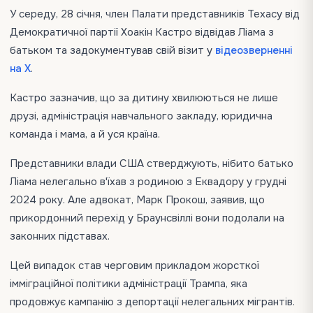
У середу, 28 січня, член Палати представників Техасу від
Демократичної партії Хоакін Кастро відвідав Ліама з
батьком та задокументував свій візит у
відеозверненні
на X
.
Кастро зазначив, що за дитину хвилюються не лише
друзі, адміністрація навчального закладу, юридична
команда і мама, а й уся країна.
Представники влади США стверджують, нібито батько
Ліама нелегально в'їхав з родиною з Еквадору у грудні
2024 року. Але адвокат, Марк Прокош, заявив, що
прикордонний перехід у Браунсвіллі вони подолали на
законних підставах.
Цей випадок став черговим прикладом жорсткої
імміграційної політики адміністрації Трампа, яка
продовжує кампанію з депортації нелегальних мігрантів.