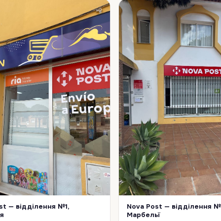
st — відділення №1,
Nova Post — відділення №
я
Марбельї