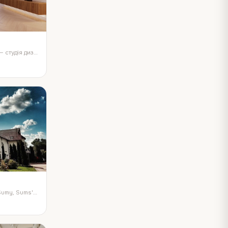
Вітаю, Ми - Azur Interior Cannes — студія дизайну інтер'єру та архітектури, створюємо сучасні та функціональні простори на Лазуровому узбережжі Франції. Ми проп…
Zdybanka Hotel. Zalyvna St, 7/1, Sumy, Sums'ka oblast, Ukraine, 40000