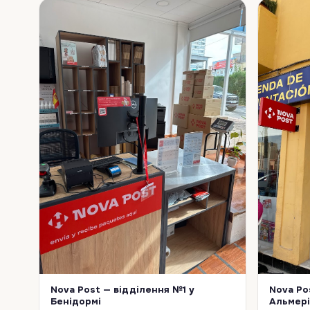
Nova Post — відділення №1 у
Nova Po
Бенідормі
Альмері