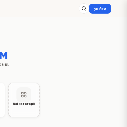
увійти
ом
рани,
Всі категорії