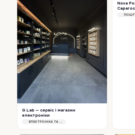
Nova Po
Сарагос
G.Lab — сервіс і магазин
електроніки
G.Lab у Лешно — це місце, де можна купити, продати або здати в ремонт електроніку. Заклад спеціалізується на телефонах та іншій техніці, пропонуючи комплексний …
ЕЛЕКТРОНІКА ТА ТЕХНІКА