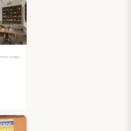
Представляємо багату гастрономічну спадщину України! Меню ресторану пропонує широкий вибір вишуканих страв, неповторний смак яких поєднує у собі вікові кулінарн…