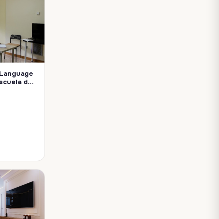
 Language
Escuela de
Academia de idiomas Your Language Club | Escuela de inglés | Escuela de español. Av. de l'Institut Obrer de València, 21, Quatre Carreres, 46013 València, Valen…