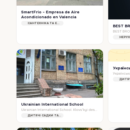
SmartFrio - Empresa de Aire
Acondicionado en Valencia
SmartFrio - Empresa de Aire Acondicionado en Valencia. Plaza de, Plaça de l'Alqueria Nova, 2, bajo Dcha, 46950 Valencia, Spain
САНТЕХНІКА ТА ЕЛЕКТРИКА
BEST B
НЕРУ
Українс
Ukrainian International School
Ukrainian International School. Klovs'kyi descent, 8, Kyiv, Ukraine, 01021
ДИТЯЧІ САДКИ ТА ШКОЛИ