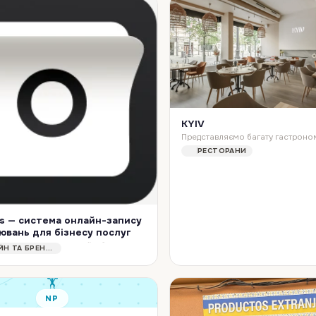
KYIV
РЕСТОРАНИ
s — система онлайн-запису
ювань для бізнесу послуг
Opencals — це платформа онлайн-бронювань для бізнесу, який продає послуги, а не товари. Ми не агенція розробки: вам не треба замовляти сайт з нуля й чекати міся…
ДИЗАЙН ТА БРЕНДИНГ
🏋️
NP