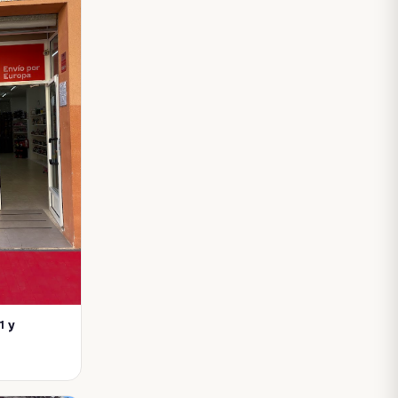
1 у
Відділення служби доставки Nova Post у місті Монкофа (Іспанія). Приймає та видає посилки вагою до 40 кг. Зручний варіант для відправки та отримання вантажів між…