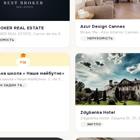
Azur Design Сannes
ROKER REAL ESTATE
BEST BROKER REAL ESTATE. Carrer de les Garrigues, 1, Ciutat Vella, 46001 València, Valencia, Spain
НЕРУХОМІСТЬ
ХОМІСТЬ
🎓
УШ
ька школа « Наше майбутнє»
Українська школа « Наше майбутнє». C. de Sofía, 177H, San Blas-Canillejas, 28022 Madrid, Spain
ДИТЯЧІ САДКИ ТА ШКОЛИ
Zdybanka Hotel
ЖИТЛО