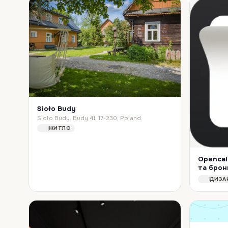
Sioło Budy
Sioło Budy. Budy 41, 17-230, Poland
ЖИТЛО
Opencal
та брон