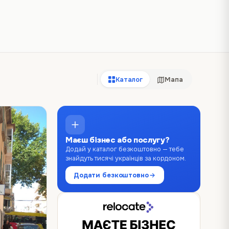
Каталог
Мапа
Маєш бізнес або послугу?
Додай у каталог безкоштовно — тебе
знайдуть тисячі українців за кордоном.
Додати безкоштовно