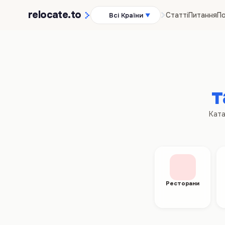
relocate
.to
Статті
Питання
По
Всі Країни
▼
т
Ката
Ресторани