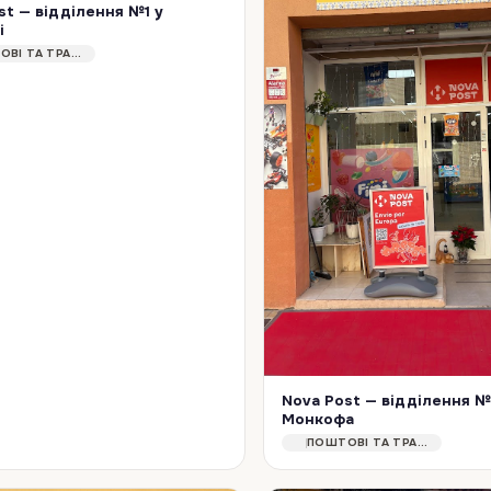
st — відділення №1 у
і
Відділення міжнародної служби доставки Nova Post у Сарагосі (Іспанія). Приймає посилки та вантажі до 40 кг. Обслуговує клієнтів, яким потрібна надійна пересилка…
ПОШТОВІ ТА ТРАНСПОРТНІ ПОСЛУГИ
Nova Post — відділення №
Монкофа
ПОШТОВІ ТА ТРАНСПОРТНІ ПОСЛУГИ