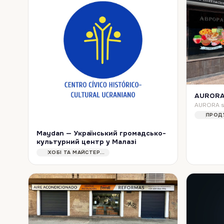
AURORA 
Maydan — Український громадсько-
культурний центр у Малазі
Maydan — громадсько-культурний центр у Малазі, Іспанія, що об'єднує українську громаду міста. Центр орієнтований на збереження української культурної та історич…
ХОБІ ТА МАЙСТЕР-КЛАСИ