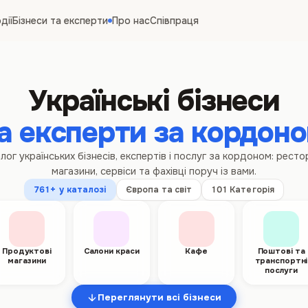
дії
Бізнеси та експерти
Про нас
Співпраця
Українські бізнеси
а експерти за кордон
лог українських бізнесів, експертів і послуг за кордоном: ресто
магазини, сервіси та фахівці поруч із вами.
761+ у каталозі
Європа та світ
101 Категорія
Продуктові
Салони краси
Кафе
Поштові та
магазини
транспортні
послуги
Переглянути всі бізнеси