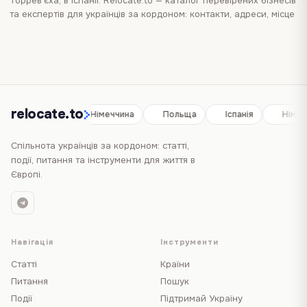
Торрев'єха, в Іспанії
. Relocate.to — каталог перевірених бізнесів
та експертів для українців за кордоном: контакти, адреси, місце
на карті та послуги в одному місці. Перегляньте
каталог
бізнесів у місті Торрев'єха
, щоб порівняти інші варіанти поруч і
швидше знайти те, що вам потрібно.
relocate.to
Іспанія
Німеччина
Польща
Іспанія
Німеч
Спільнота українців за кордоном: статті,
події, питання та інструменти для життя в
Європі.
Навігація
Інструменти
Статті
Країни
Питання
Пошук
Події
Підтримай Україну