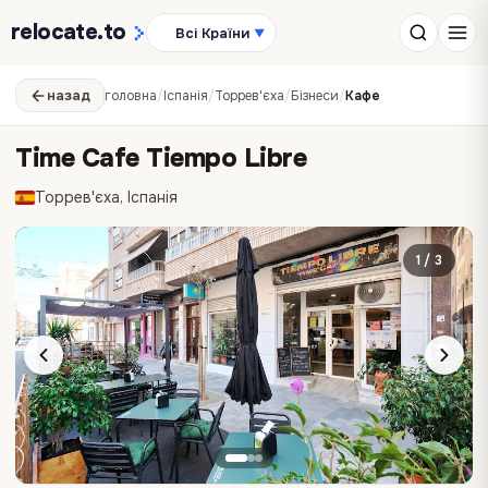
relocate
.to
Всі Країни
▼
назад
головна
/
Іспанія
/
Торрев'єха
/
Бізнеси
/
Кафе
Time Cafe Tiempo Libre
Торрев'єха, Іспанія
1 / 3