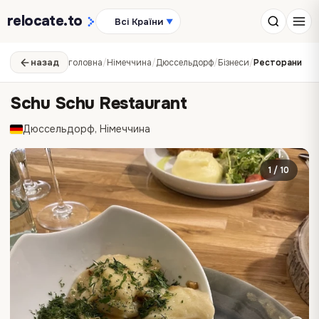
relocate
.to
Всі Країни
▼
назад
головна
/
Німеччина
/
Дюссельдорф
/
Бізнеси
/
Ресторани
Schu Schu Restaurant
Дюссельдорф, Німеччина
1 / 10