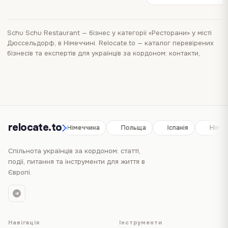
Schu Schu Restaurant
—
бізнес
у категорії «Ресторани»
у місті
Дюссельдорф, в Німеччині
. Relocate.to — каталог перевірених
бізнесів та експертів для українців за кордоном: контакти,
адреси, місце на карті та послуги в одному місці. Перегляньте
каталог бізнесів у місті Дюссельдорф
, щоб порівняти інші
варіанти поруч і швидше знайти те, що вам потрібно.
relocate.to
Іспанія
Німеччина
Польща
Іспанія
Німеч
Спільнота українців за кордоном: статті,
події, питання та інструменти для життя в
Європі.
Навігація
Інструменти