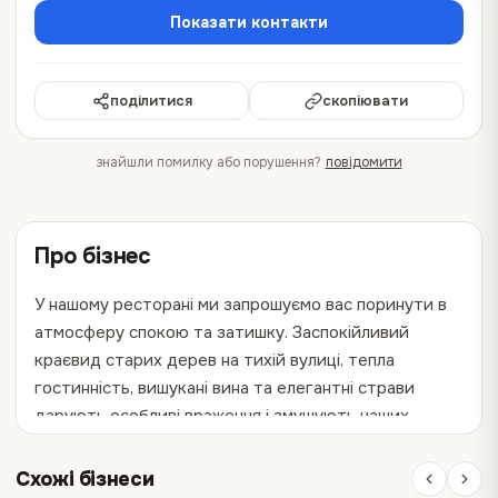
Показати контакти
поділитися
скопіювати
знайшли помилку або порушення?
повідомити
Про бізнес
У нашому ресторані ми запрошуємо вас поринути в
атмосферу спокою та затишку. Заспокійливий
краєвид старих дерев на тихій вулиці, тепла
гостинність, вишукані вина та елегантні страви
дарують особливі враження і змушують наших
гостей повертатися знову і знову.
Схожі бізнеси