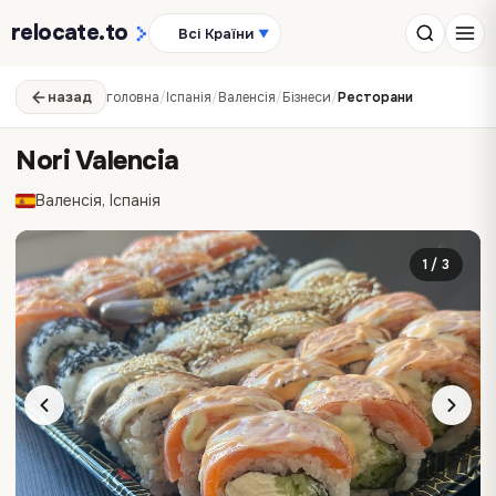
relocate
.to
Всі Країни
▼
назад
головна
/
Іспанія
/
Валенсія
/
Бізнеси
/
Ресторани
Nori Valencia
Валенсія, Іспанія
1 / 3