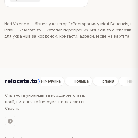
Nori Valencia
—
бізнес
у категорії «Ресторани»
у місті Валенсія, в
Іспанії
. Relocate.to — каталог перевірених бізнесів та експертів
для українців за кордоном: контакти, адреси, місце на карті та
послуги в одному місці. Перегляньте
каталог бізнесів у місті
Валенсія
, щоб порівняти інші варіанти поруч і швидше знайти
те, що вам потрібно.
relocate.to
Іспанія
Німеччина
Польща
Іспанія
Німеч
Спільнота українців за кордоном: статті,
події, питання та інструменти для життя в
Європі.