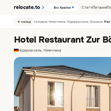
relocate
.to
Статті
Питання
По
Всі Країни
▼
назад
головна
/
Німеччина
/
Нідеркассель
/
Бізнеси
/
Рес
Hotel Restaurant Zur B
Нідеркассель, Німеччина