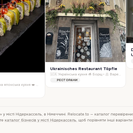
Ukrainisches Restaurant Töpfle
🇺🇦 Українська кухня 🥣 Борщ • 🥟 Вареники • 🏡 Домашні страви • 🥬 Голубці Справжня українська кухня 📞 +49 160 4567620 🕑 Години роботи: Вівторок – четвер: 1…
РЕСТОРАНИ
𝗞𝗢𝗬𝗔 | Преміальна японська кухня 🍣 📍 Ессен — Obere Fuhr 2A 📍 Кельн — Lupusstraße 24 ✨ Суші для справжніх поціновувачів
»
у місті Нідеркассель, в Німеччині
. Relocate.to — каталог перевірени
ьте
каталог бізнесів у місті Нідеркассель
, щоб порівняти інші варіант