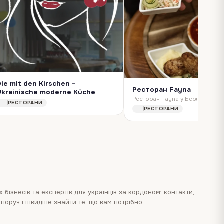
Die mit den Kirschen -
Ресторан Fayna
Ukrainische moderne Küche
Затишна атмосфера, смачні страви Пригощаємо гостей фірмовою вишневою наливкою🍒 Працюємо щодня, крім середи: 14:00-23:00 📲 +49 176 21940400
РЕСТОРАНИ
РЕСТОРАНИ
х бізнесів та експертів для українців за кордоном: контакти,
и поруч і швидше знайти те, що вам потрібно.