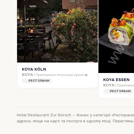
KOYA KÖLN
𝗞𝗢𝗬𝗔 | Преміальна японська кухня 🍣 📍 Ессен — Obere Fuhr 2A 📍 Кельн — Lupusstraße 24 ✨ Суші для справжніх поціновувачів
KOYA ESSEN
РЕСТОРАНИ
РЕСТОРАНИ
Hotel Restaurant Zur Börsch
—
бізнес
у категорії «Ресторани
адреси, місце на карті та послуги в одному місці. Переглян