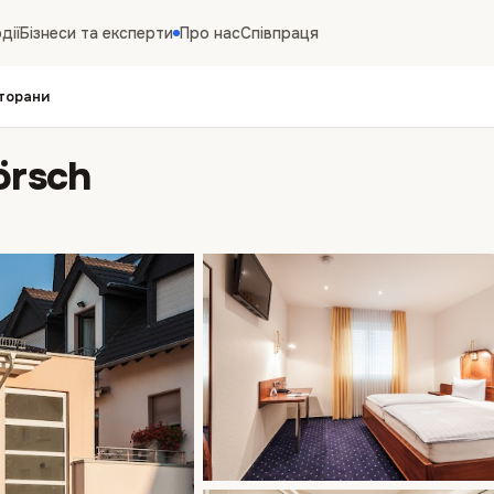
дії
Бізнеси та експерти
Про нас
Співпраця
торани
örsch