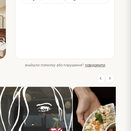
знайшли помилку або порушення?
повідомити