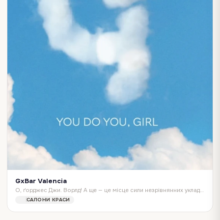
GxBar Valencia
О, ґорджес Джи. Ворлд! А ще — це місце сили незрівнянних укладок, ідеальних мейків та легендарних нейл-артів! G×Bar — це 55 б'юті-бари у 13 країнах, десятки тис…
САЛОНИ КРАСИ