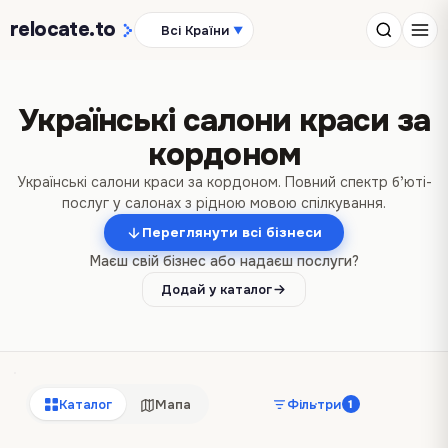
relocate
.to
Всі Країни
▼
Українські салони краси за
кордоном
Українські салони краси за кордоном. Повний спектр бʼюті-
послуг у салонах з рідною мовою спілкування.
Переглянути всі бізнеси
Маєш свій бізнес або надаєш послуги?
Додай у каталог
Каталог
Мапа
Фільтри
1