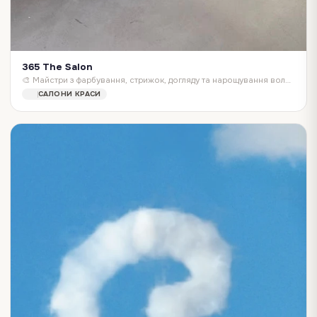
365 The Salon
🎨 Майстри з фарбування, стрижок, догляду та нарощування волосся 🎓 Навчання в @365theeducation ✨ Засновано @albina_khokonova_
САЛОНИ КРАСИ