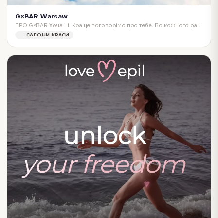
G×BAR Warsaw
ПРО G×BAR Хоча ні. Краще поговорімо про тебе. Бо кожного разу, коли ти сідаєш у крісло G, стається наша улюблена колаборація. Бачення майстра зустрічається з тв…
САЛОНИ КРАСИ