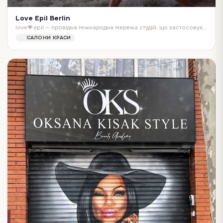
Love Epil Berlin
love💗epil — провідна міжнародна мережа студій, що застосовує унікальні лазерні технології для видалення небажаного волосся.
САЛОНИ КРАСИ