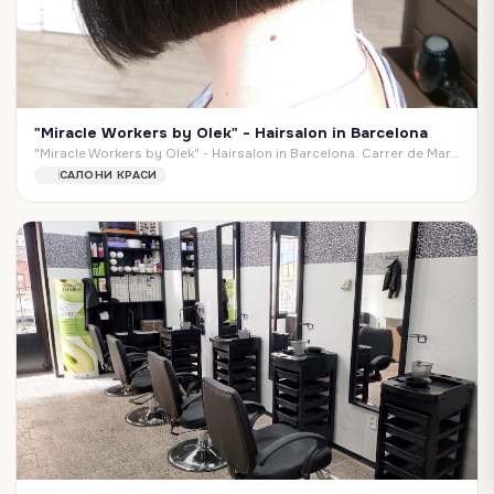
"Miracle Workers by Olek" - Hairsalon in Barcelona
"Miracle Workers by Olek" - Hairsalon in Barcelona. Carrer de Marià Cubí, 57, Local 2, Sarrià-Sant Gervasi, 08006 Barcelona, Spain
САЛОНИ КРАСИ