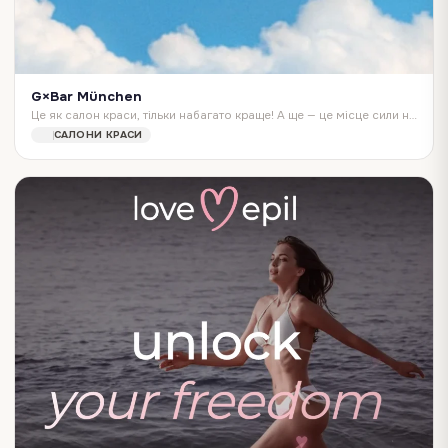
G×Bar München
Це як салон краси, тільки набагато краще! А ще — це місце сили незрівнянних укладок, ідеальних мейків та легендарних нейл-артів! G×Bar — це 55 б'юті-бари у 13 к…
САЛОНИ КРАСИ