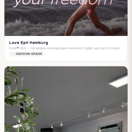
Love Epil Hamburg
love💗epil — провідна міжнародна мережа студій, що застосовує унікальні лазерні технології для видалення небажаного волосся.
САЛОНИ КРАСИ