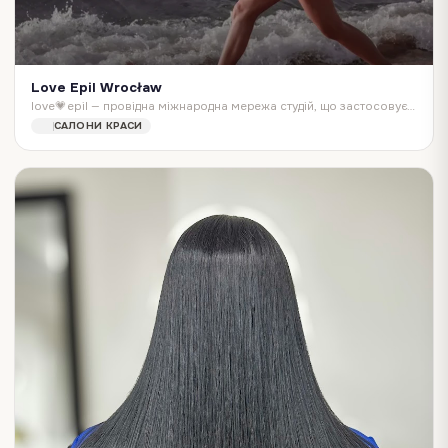
Love Epil Wrocław
love💗epil — провідна міжнародна мережа студій, що застосовує унікальні лазерні технології для видалення небажаного волосся.
САЛОНИ КРАСИ