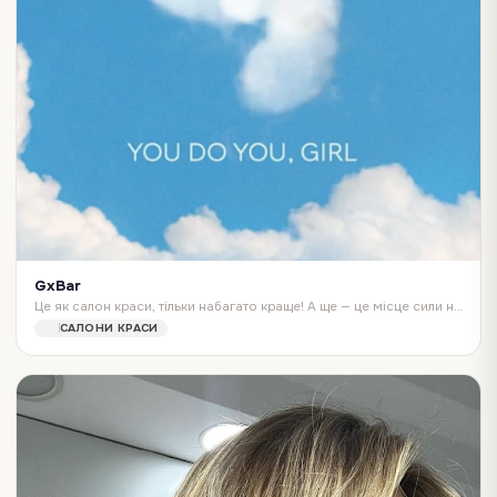
GxBar
Це як салон краси, тільки набагато краще! А ще — це місце сили незрівнянних укладок, ідеальних мейків та легендарних нейл-артів! G×Bar — це 55 б'юті-бари у 13 к…
САЛОНИ КРАСИ