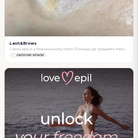
Lash&Brows
Салон краси у Лешчанському повіті (Польща), де працюють майстрині-українки. Спеціалізація закладу відображена в назві: послуги з оформлення та нарощування вій (…
САЛОНИ КРАСИ