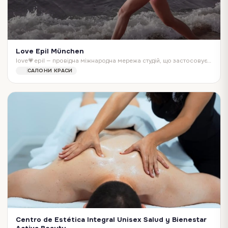
Love Epil München
love💗epil — провідна міжнародна мережа студій, що застосовує унікальні лазерні технології для видалення небажаного волосся.
САЛОНИ КРАСИ
Centro de Estética Integral Unisex Salud y Bienestar