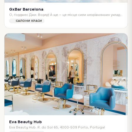
GxBar Barcelona
О, ґорджес Джи. Ворлд! А ще — це місце сили незрівнянних укладок, ідеальних мейків та легендарних нейл-артів! G×Bar — це 55 б'юті-бари у 13 країнах, десятки тис…
САЛОНИ КРАСИ
Eva Beauty Hub
Eva Beauty Hub. R. do Sol 65, 4000-509 Porto, Portugal