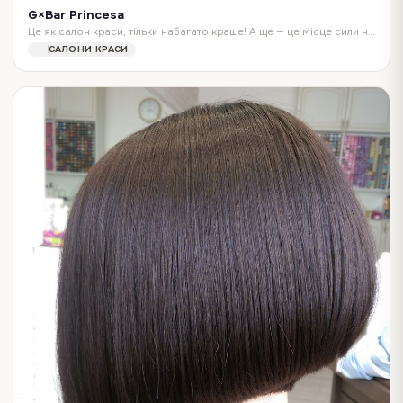
G×Bar Princesa
Це як салон краси, тільки набагато краще! А ще — це місце сили незрівнянних укладок, ідеальних мейків та легендарних нейл-артів! G×Bar — це 55 б'юті-бари у 13 к…
САЛОНИ КРАСИ