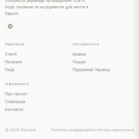
Спільнота українців за кордоном: статті,
події, питання та інструменти для життя в
Європі.
Навігація
Інструменти
Статті
Країни
Питання
Пошук
Події
Підтримай Україну
Інформація
Про проєкт
Співпраця
Контакти
© 2026 Relocate
Політика конфіденційності
Угода користувача