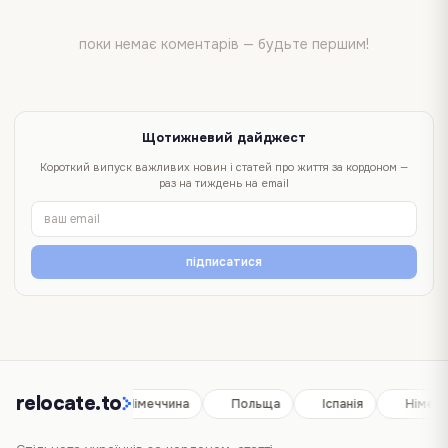
поки немає коментарів — будьте першим!
Щотижневий дайджест
Короткий випуск важливих новин і статей про життя за кордоном —
раз на тиждень на email
підписатися
relocate.to
Іспанія
Німеччина
Польща
Іспанія
Німечч