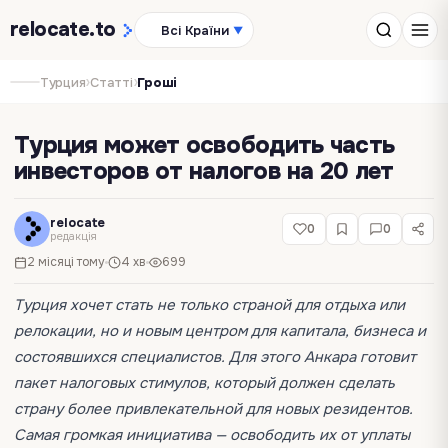
relocate
.to
Всі Країни
▼
›
›
Турция
Статті
Гроші
Турция может освободить часть
инвесторов от налогов на 20 лет
relocate
0
0
редакція
2 місяці тому
4 хв
699
Турция хочет стать не только страной для отдыха или
релокации, но и новым центром для капитала, бизнеса и
состоявшихся специалистов. Для этого Анкара готовит
пакет налоговых стимулов, который должен сделать
страну более привлекательной для новых резидентов.
Самая громкая инициатива — освободить их от уплаты