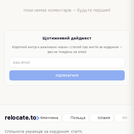
поки немає коментарів — будьте першим!
Щотижневий дайджест
Короткий випуск важливих новин і статей про життя за кордоном —
раз на тиждень на email
підписатися
relocate.to
Іспанія
Німеччина
Польща
Іспанія
Німеч
Спільнота українців за кордоном: статті,