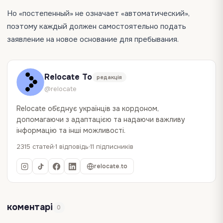
Но «постепенный» не означает «автоматический»,
поэтому каждый должен самостоятельно подать
заявление на новое основание для пребывания.
Relocate To
редакція
@relocate
Relocate об`єднує українців за кордоном,
допомагаючи з адаптацією та надаючи важливу
інформацію та інші можливості.
2315 статей
1 відповідь
11 підписників
relocate.to
коментарі
0