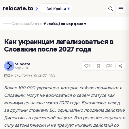
relocate
.to
Всі Країни
▼
›
›
Словакия
Статті
Українці за кордоном
Как украинцам легализоваться в
Словакии после 2027 года
relocate
0
0
редакція
2 місяці тому
5 хв
1 459
Более 100 000 украинцев, которые сейчас проживают в
Словакии, могут не волноваться о своём статусе как
минимум до начала марта 2027 года. Братислава, вслед
за другими странами ЕС, официально продлила действие
Директивы о временной защите. Это решение вступает в
силу автоматически и не требует никаких действий со