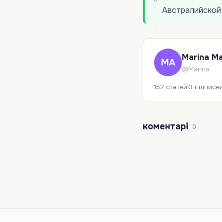
Австралийской
Marina Ma
MA
@Marina
152 статей
3 підписни
коментарі
0