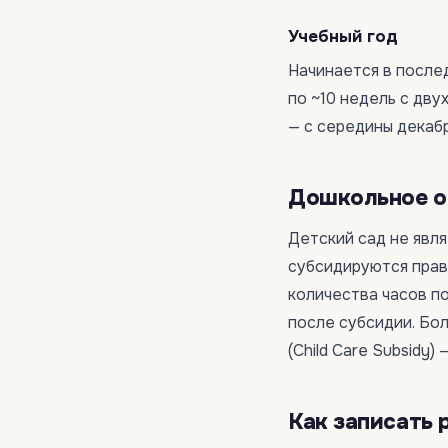
Учебный год
Начинается в послед
по ~10 недель с дв
— с середины декабр
Дошкольное о
Детский сад не явл
субсидируются прав
количества часов п
после субсидии. Бо
(Child Care Subsidy)
Как записать 