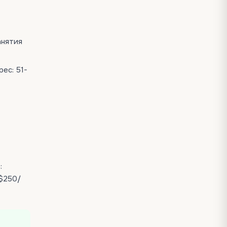
Занятия
рес: 51-
:
 $250/