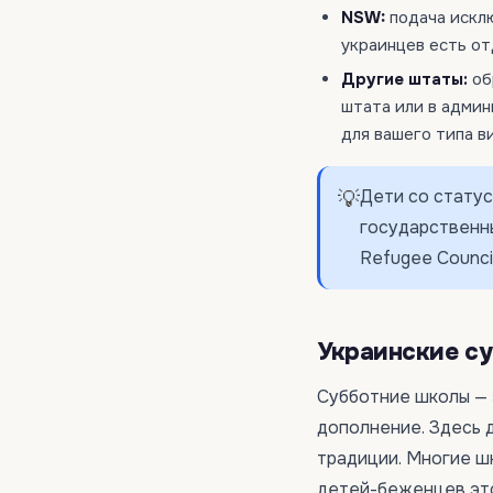
NSW:
подача искл
украинцев есть от
Другие штаты:
об
штата или в адми
для вашего типа в
Дети со статус
💡
государственн
Refugee Council 
Украинские с
Субботние школы — 
дополнение. Здесь д
традиции. Многие шк
детей-беженцев это