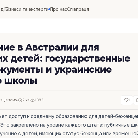
дії
Бізнеси та експерти
Про нас
Співпраця
ние в Австралии для
х детей: государственные
окументы и украинские
е школы
сяців тому
2 хв
1 393
1
ует доступ к среднему образованию для детей-беженце
. Это закреплено на уровне каждого штата: публичные шк
бучение с детей, имеющих статус беженца или временно