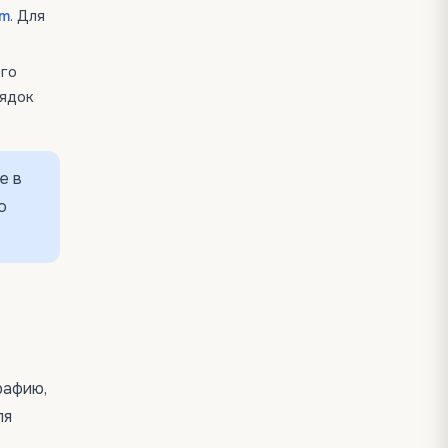
am
. Для
его
рядок
е в
о
рафию,
ля