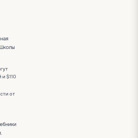
ьная
. Школы
огут
 и $110
ости от
чебники
.