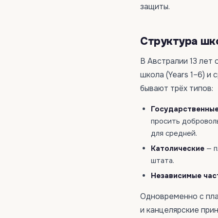
защиты.
Структура шк
В Австралии 13 лет 
школа (Years 1–6) и 
бывают трёх типов:
Государственны
просить доброволь
для средней.
Католические
— п
штата.
Независимые час
Одновременно с пла
и канцелярские при