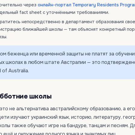
ючительно через
онлайн-портал Temporary Residents Progr
дельный fact sheet с уточнёнными требованиями.
ратитесь непосредственно в департамент образования сво
нистрацию ближайшей школы — там объяснят конкретный по
изы.
ом беженца или временной защиты не платят за обучени
ых школах в любом штате Австралии — это подтвержден
of Australia.
убботние школы
это не альтернатива австралийскому образованию, а его
ети изучают украинский язык, историю, литературу, геог
олы также обучают игре на бандуре, танцам и песням. Д
 ещё и окружение родного языка и знакомых лиц.