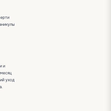
верти
аникулы
и и
 месяц
ий уход
a.