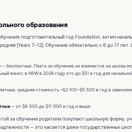
ольного образования
обучения: подготовительный год Foundation, затем начал
средняя (Years 7–12). Обучение обязательно с 6 до 17 лет
е
— бесплатные. Плата за обучение не взимается, но школы м
ный взнос: в NSW в 2026 году это до $51 в год для начальной
латные, средняя стоимость ~$2 100–$5 500 в год в зависим
тные
— от $6 500 до $11 500 в год и выше.
той за обучение родители покупают школьную форму, у
надлежности — это касается даже государственных школ