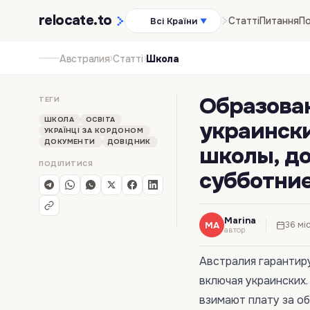
relocate
.to
Статті
Питання
По
Всі Країни
▼
›
›
Австралия
Статті
Школа
Образова
ТЕГИ
ШКОЛА
ОСВІТА
украински
УКРАЇНЦІ ЗА КОРДОНОМ
ДОКУМЕНТИ
ДОВІДНИК
школы, д
ПОДІЛИТИСЯ
субботни
Marina
MA
36 мі
автор
Австралия гарантир
включая украинских
взимают плату за о