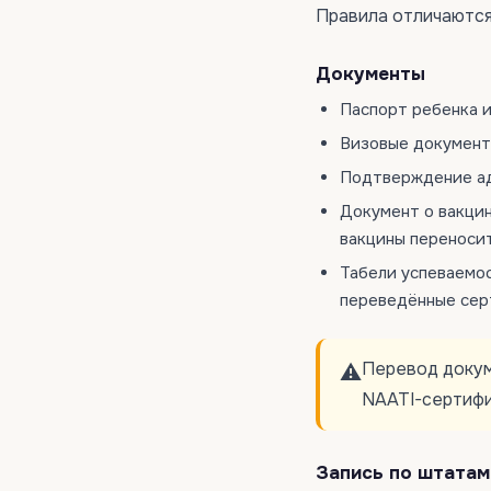
Правила отличаются
Документы
Паспорт ребенка 
Визовые документ
Подтверждение ад
Документ о вакцин
вакцины переносит
Табели успеваемо
переведённые сер
Перевод докум
⚠️
NAATI-сертифи
Запись по штатам