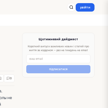
увійти
Щотижневий дайджест
Короткий випуск важливих новин і статей про
життя за кордоном — раз на тиждень на email
підписатися
0
в,
олы не
й