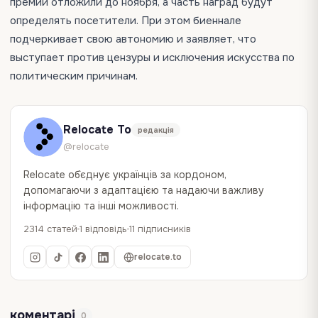
премий отложили до ноября, а часть наград будут
определять посетители. При этом биеннале
подчеркивает свою автономию и заявляет, что
выступает против цензуры и исключения искусства по
политическим причинам.
Relocate To
редакція
@relocate
Relocate об`єднує українців за кордоном,
допомагаючи з адаптацією та надаючи важливу
інформацію та інші можливості.
2314 статей
1 відповідь
11 підписників
relocate.to
коментарі
0