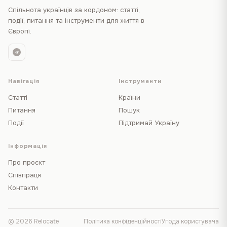
Спільнота українців за кордоном: статті,
події, питання та інструменти для життя в
Європі.
Навігація
Інструменти
Статті
Країни
Питання
Пошук
Події
Підтримай Україну
Інформація
Про проєкт
Співпраця
Контакти
© 2026 Relocate
Політика конфіденційності
Угода користувача