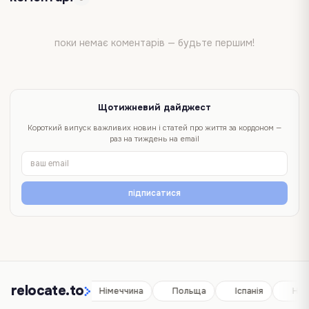
поки немає коментарів — будьте першим!
Щотижневий дайджест
Короткий випуск важливих новин і статей про життя за кордоном —
раз на тиждень на email
підписатися
relocate.to
Іспанія
Німеччина
Польща
Іспанія
Нім