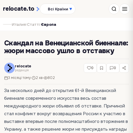
relocate
.to
Всі Країни
▼
›
›
Италия
Статті
Європа
Скандал на Венецианской биеннале:
жюри массово ушло в отставку
relocate
0
0
редакція
3 місяці тому
2 хв
802
За несколько дней до открытия 61-й Венецианской
биеннале современного искусства весь состав
международного жюри объявил об отставке. Причиной
стал конфликт вокруг возвращения России к участию в
выставке впервые после полномасштабного вторжения в
Украину, а также решение жюри не присуждать награды