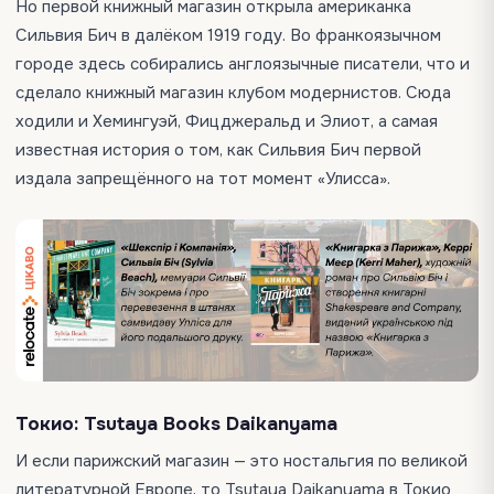
Но первой книжный магазин открыла американка
Сильвия Бич в далёком 1919 году. Во франкоязычном
городе здесь собирались англоязычные писатели, что и
сделало книжный магазин клубом модернистов. Сюда
ходили и Хемингуэй, Фицджеральд и Элиот, а самая
известная история о том, как Сильвия Бич первой
издала запрещённого на тот момент «Улисса».
Токио: Tsutaya Books Daikanyama
И если парижский магазин — это ностальгия по великой
литературной Европе, то Tsutaya Daikanyama в Токио