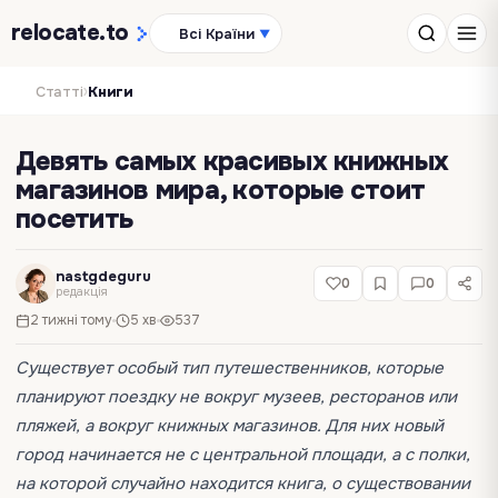
relocate
.to
Всі Країни
▼
›
Статті
Книги
Девять самых красивых книжных
магазинов мира, которые стоит
посетить
nastgdeguru
0
0
редакція
2 тижні тому
5 хв
537
Существует особый тип путешественников, которые
планируют поездку не вокруг музеев, ресторанов или
пляжей, а вокруг книжных магазинов. Для них новый
город начинается не с центральной площади, а с полки,
на которой случайно находится книга, о существовании