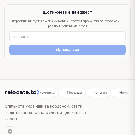
Щотижневий дайджест
Короткий випуск важливих новин і статей про життя за кордоном —
раз на тиждень на email
підписатися
relocate.to
Іспанія
Німеччина
Польща
Іспанія
Німеччина
Спільнота українців за кордоном: статті,
події, питання та інструменти для життя в
Європі.