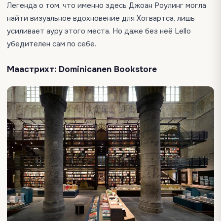
Легенда о том, что именно здесь Джоан Роулинг могла
найти визуальное вдохновение для Хогвартса, лишь
усиливает ауру этого места. Но даже без неё Lello
убедителен сам по себе.
Маастрихт: Dominicanen Bookstore