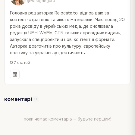
@nastgdeguru
Головна редакторка Relocate.to, відповідаю за
контент-стратегію та якість матеріалів. Маю понад 20
років досвіду в українських медіа, де очолювала
редакції UMH, WoMo, СТБ та інших провідних видань,
запускала спецпроєкти й нові контентні формати.
Авторка довгочитів про культуру, європейську
політику та українську ідентичність.
137 статей
коментарі
0
поки немає коментарів — будьте першим!