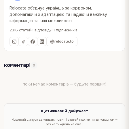
Relocate об`єднує українців за кордоном,
допомагаючи з адаптацією та надаючи важливу
інформацію та інші можливості.
2316 статей
1 відповідь
11 підписників
relocate.to
коментарі
0
поки немає коментарів — будьте першим!
Щотижневий дайджест
Короткий випуск важливих новин і статей про життя за кордоном —
раз на тиждень на email