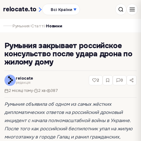
relocate
.to
Всі Країни
▼
›
›
Румыния
Статті
Новини
Румыния закрывает российское
консульство после удара дрона по
жилому дому
relocate
2
0
редакція
2 місяці тому
2 хв
387
Румыния объявила об одном из самых жёстких
дипломатических ответов на российский дроновый
инцидент с начала полномасштабной войны в Украине.
После того как российский беспилотник упал на жилую
многоэтажку в городе Галац и ранил гражданских,