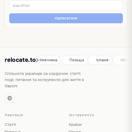
підписатися
relocate.to
Іспанія
Німеччина
Польща
Іспанія
Німеч
Спільнота українців за кордоном: статті,
події, питання та інструменти для життя в
Європі.
Навігація
Інструменти
Статті
Країни
Питання
Пошук